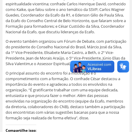
espiritualidade vicentina; confrade Carlos Henrique David, conhecido
como Kaike, que falou sobre o ano temático da SSVP; Carlos Wagner
Guedes, Coordenador da Ecafo da R1, e Ederson Gilio de Paula Silva,
da Ecafo do Conselho Central de Belo Horizonte, que falaram sobre a
Formação para formadores; e César Custódio da Silva, Coordenador
Nacional da Ecafo, que discutiu lideranças da Ecafo.
O evento também organizou um Fórum de Debate, com participação
do presidente do Conselho Nacional do Brasil, Márcio José da Silva,
da 1ª Vice-Presidente, Elisabete Maria Castro, a Beth, o 2º Vice-
Presidente, Jean de Morais Araújo, o 5º Vice-Presidente, Júnio Elias da
Silva Valentim,e o Assessor Espiritual, Padre Emanoel Bedê.
O principal assunto do encontro foi a motivação e o
comprometimento com a formação. O confrade César destacou a
importância do evento e agradeceu a todos os envolvidos na
organização. “É gratificante trabalhar com uma equipe dedicada,
entusiasta e que procura fazer o melhor. Além das pessoas
envolvidas na organização do encontro (equipe da Ecafo, membros
da diretoria, colaboradores do CNB), destaco também a participação
dos encontristas com várias sugestões bacanas para que a nossa
formação seja realizada de forma efetiva”, disse.
Compartilhe isso: