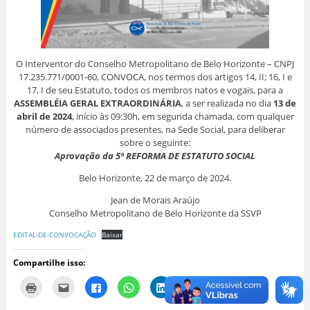
O Interventor do Conselho Metropolitano de Belo Horizonte – CNPJ
17.235.771/0001-60, CONVOCA, nos termos dos artigos 14, II; 16, I e
17, I de seu Estatuto, todos os membros natos e vogais, para a
ASSEMBLÉIA GERAL EXTRAORDINÁRIA
, a ser realizada no dia
13 de
abril de 2024
, início às 09:30h, em segunda chamada, com qualquer
número de associados presentes, na Sede Social, para deliberar
sobre o seguinte:
Aprovação da 5º REFORMA DE ESTATUTO SOCIAL
Belo Horizonte, 22 de março de 2024.
Jean de Morais Araújo
Conselho Metropolitano de Belo Horizonte da SSVP
EDITAL-DE-CONVOCAÇÃO
Baixar
Compartilhe isso:
C
C
C
C
C
C
l
l
l
l
l
l
i
i
i
i
i
i
q
q
q
q
q
q