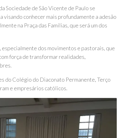
da Sociedade de São Vicente de Paulo se
na visando conhecer mais profundamente a adesão
almente na Praça das Famílias, que será um dos
, especialmente dos movimentos e pastorais, que
com força de transformar realidades,
bres.
es do Colégio do Diaconato Permanente, Terço
am e empresários católicos.