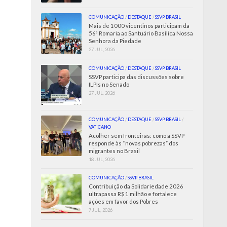
COMUNICAÇÃO
/
DESTAQUE
/
SSVP BRASIL
Mais de 1000 vicentinos participam da
56ª Romaria ao Santuário Basílica Nossa
Senhora da Piedade
27 JUL, 2026
COMUNICAÇÃO
/
DESTAQUE
/
SSVP BRASIL
SSVP participa das discussões sobre
ILPIs no Senado
27 JUL, 2026
COMUNICAÇÃO
/
DESTAQUE
/
SSVP BRASIL
/
VATICANO
Acolher sem fronteiras: como a SSVP
responde às “novas pobrezas” dos
migrantes no Brasil
18 JUL, 2026
COMUNICAÇÃO
/
SSVP BRASIL
Contribuição da Solidariedade 2026
ultrapassa R$ 1 milhão e fortalece
ações em favor dos Pobres
7 JUL, 2026