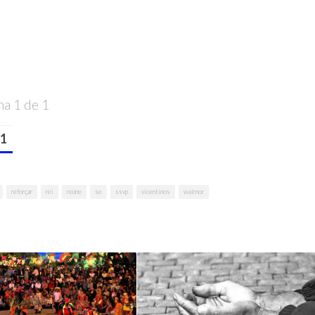
na 1 de 1
1
reforçar
rei
reúne
se
ssvp
vicentinos
walmor