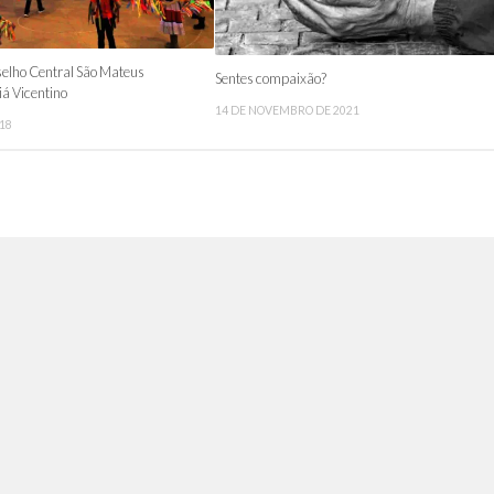
selho Central São Mateus
Sentes compaixão?
iá Vicentino
14 DE NOVEMBRO DE 2021
018