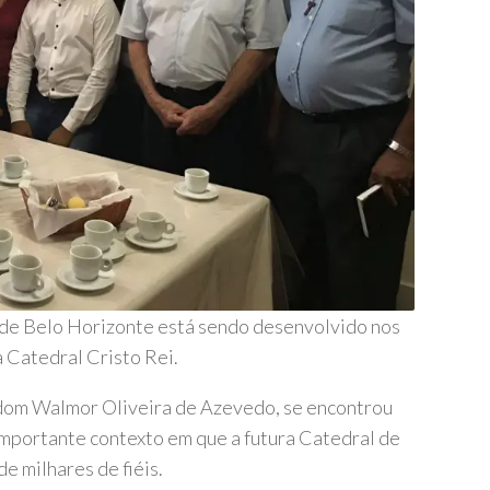
 de Belo Horizonte está sendo desenvolvido nos
a Catedral Cristo Rei.
 dom Walmor Oliveira de Azevedo, se encontrou
importante contexto em que a futura Catedral de
e milhares de fiéis.