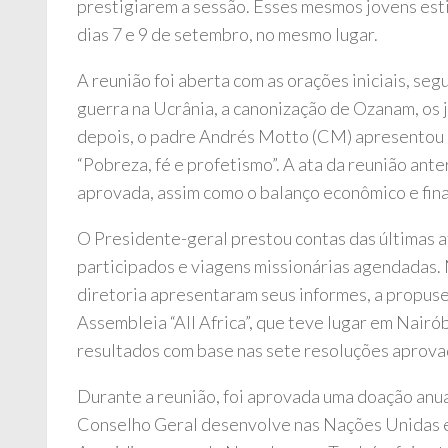
prestigiarem a sessão. Esses mesmos jovens est
dias 7 e 9 de setembro, no mesmo lugar.
A reunião foi aberta com as orações iniciais, seg
guerra na Ucrânia, a canonização de Ozanam, os 
depois, o padre Andrés Motto (CM) apresentou u
“Pobreza, fé e profetismo”. A ata da reunião ante
aprovada, assim como o balanço econômico e fina
O Presidente-geral prestou contas das últimas at
participados e viagens missionárias agendadas.
diretoria apresentaram seus informes, a propus
Assembleia “All Africa”, que teve lugar em Nairó
resultados com base nas sete resoluções aprova
Durante a reunião, foi aprovada uma doação anual
Conselho Geral desenvolve nas Nações Unidas 