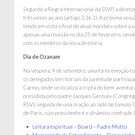
Segundo a Regra Internacional da SSVP, a direto
três vezes ao ano (artigo 3.16.1). A próxima sess
tendo em vista o final do atual mandato sobre a
apenas uma reunião no dia 25 de fevereiro, sen
com os membros da nova diretoria.
Dia de Ozanam
Na véspera, 9 de setembro, uma forte emoção to
os delegados territoriais da juventude participa
Carmo, onde se localiza a cripta do bem-aventu
presidida pelo padre Jacques Germaix (Congrega
RSV), seguida de uma oração ao lado de túmulo.
de Paris, cujo presidente é o dinâmico confrade 
Leitura espiritual – Board – Padre Motto
Memorando de Entendimento – Depaul Inter