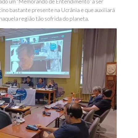
tado um “Memorando de Entendimento” a ser
tino bastante presente na Ucrânia e que auxiliará
naquela região tão sofrida do planeta.