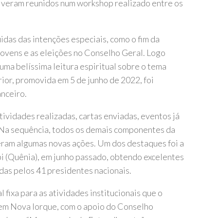
iveram reunidos num workshop realizado entre os
uidas das intenções especiais, como o fim da
jovens e as eleições no Conselho Geral. Logo
ma belíssima leitura espiritual sobre o tema
rior, promovida em 5 de junho de 2022, foi
nceiro.
ividades realizadas, cartas enviadas, eventos já
 Na sequência, todos os demais componentes da
eram algumas novas ações. Um dos destaques foi a
bi (Quênia), em junho passado, obtendo excelentes
das pelos 41 presidentes nacionais.
 fixa para as atividades institucionais que o
em Nova Iorque, com o apoio do Conselho