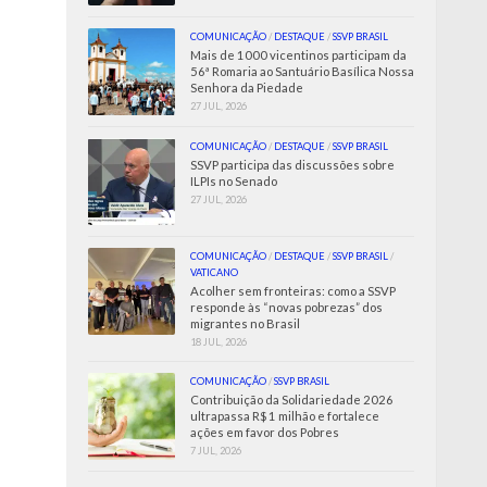
COMUNICAÇÃO
/
DESTAQUE
/
SSVP BRASIL
Mais de 1000 vicentinos participam da
56ª Romaria ao Santuário Basílica Nossa
Senhora da Piedade
27 JUL, 2026
COMUNICAÇÃO
/
DESTAQUE
/
SSVP BRASIL
SSVP participa das discussões sobre
ILPIs no Senado
27 JUL, 2026
COMUNICAÇÃO
/
DESTAQUE
/
SSVP BRASIL
/
VATICANO
Acolher sem fronteiras: como a SSVP
responde às “novas pobrezas” dos
migrantes no Brasil
18 JUL, 2026
COMUNICAÇÃO
/
SSVP BRASIL
Contribuição da Solidariedade 2026
ultrapassa R$ 1 milhão e fortalece
ações em favor dos Pobres
7 JUL, 2026