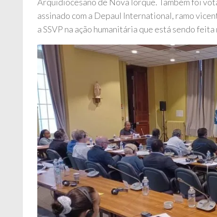
Arquidiocesano de Nova Iorque. Também foi vo
assinado com a Depaul International, ramo vicen
a SSVP na ação humanitária que está sendo feita 