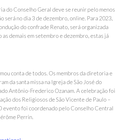
ria do Conselho Geral deve se reunir pelo menos
ão será no dia 3 de dezembro, online. Para 2023,
 condução do confrade Renato, será organizada
do as demais em setembro e dezembro, estas já
mou conta de todos. Os membros da diretoria e
ram da santa missa na Igreja de São José do
rado Antônio-Frederico Ozanam. A celebração foi
ção dos Religiosos de São Vicente de Paulo –
 O evento foi coordenado pelo Conselho Central
Jérôme Perrin.
national