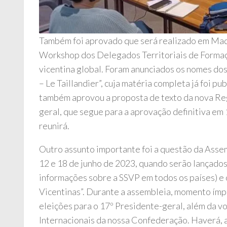
Também foi aprovado que será realizado em Madri
Workshop dos Delegados Territoriais de Formaçã
vicentina global. Foram anunciados os nomes do
– Le Taillandier”, cuja matéria completa já foi pu
também aprovou a proposta de texto da nova Reg
geral, que segue para a aprovação definitiva e
reunirá.
Outro assunto importante foi a questão da Asse
12 e 18 de junho de 2023, quando serão lançado
informações sobre a SSVP em todos os países) e
Vicentinas”. Durante a assembleia, momento ímpa
eleições para o 17º Presidente-geral, além da v
Internacionais da nossa Confederação. Haverá, a