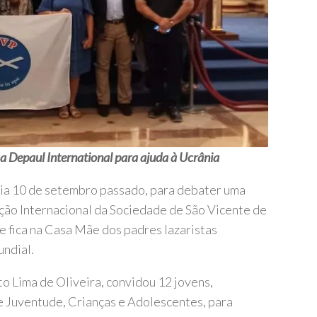
Depaul International para ajuda à Ucrânia
 dia 10 de setembro passado, para debater uma
ção Internacional da Sociedade de São Vicente de
e fica na Casa Mãe dos padres lazaristas
undial.
o Lima de Oliveira, convidou 12 jovens,
e Juventude, Crianças e Adolescentes, para