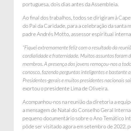
portuguesa, dois dias antes da Assembleia.
Ao final dos trabalhos, todos se dirigiram à Cap
do Pai da Caridade, para a celebração da santa m
padre Andrés Motto, assessor espiritual interna
“Fiquei extremamente feliz com o resultado da reuniã
cordialidade e fraternidade. Muitos assuntos foram 
membros. A presença dos jovens remoçou-nos a todos,
conosco, fazendo perguntas inteligentes e bastante a
Presidentes-gerais e muitos presidentes nacionais sair
exortou o presidente Lima de Oliveira.
Acompanhou-nos na reunião da diretoria a equip
a mensagem de Natal do Conselho Geral Interna
pequeno documentário sobre o Ano Temático Inte
pôde ser visitado agora em setembro de 2022, p