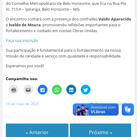
do Conselho Metropolitano de Belo Horizonte, que fica na Rua Pio
XI, 715 A – Ipiranga, Belo Horizonte – MG
O encontro contará com a presença dos confrades
Valdir Aparecido
e
Ivaldo de Moura
, promovendo reflexões importantes para o
fortalecimento e cuidado em nossas Obras Unidas.
Faça sua inscrição
Sua participação é fundamental para o fortalecimento da nossa
missão de caridade e serviço com qualidade e responsabilidade.
Esperamos por você!
Compartilhe isso:
C
C
C
C
C
C
l
l
l
l
l
l
i
i
i
i
i
i
q
q
q
q
q
q
u
u
u
u
u
u
15 de maio de 2025
Deixe um comentário
e
e
e
e
e
e
p
p
p
p
p
p
a
a
a
a
a
a
r
r
r
r
r
r
a
a
a
a
a
a
i
e
c
c
c
c
m
n
o
o
o
o
« Anterior
Próximo »
p
v
m
m
m
m
r
i
p
p
p
p