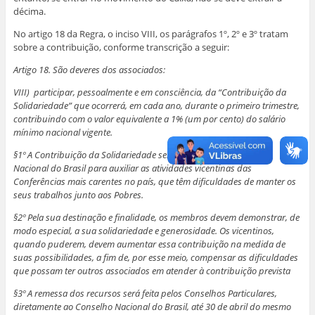
décima.
No artigo 18 da Regra, o inciso VIII, os parágrafos 1º, 2º e 3º tratam
sobre a contribuição, conforme transcrição a seguir:
Artigo 18. São deveres dos associados:
VIII) participar, pessoalmente e em consciência, da “Contribuição da
Solidariedade” que ocorrerá, em cada ano, durante o primeiro trimestre,
contribuindo com o valor equivalente a 1% (um por cento) do salário
mínimo nacional vigente.
§1º A Contribuição da Solidariedade será destinada ao Conselho
Nacional do Brasil para auxiliar as atividades vicentinas das
Conferências mais carentes no país, que têm dificuldades de manter os
seus trabalhos junto aos Pobres.
§2º Pela sua destinação e finalidade, os membros devem demonstrar, de
modo especial, a sua solidariedade e generosidade. Os vicentinos,
quando puderem, devem aumentar essa contribuição na medida de
suas possibilidades, a fim de, por esse meio, compensar as dificuldades
que possam ter outros associados em atender à contribuição prevista
§3º A remessa dos recursos será feita pelos Conselhos Particulares,
diretamente ao Conselho Nacional do Brasil, até 30 de abril do mesmo