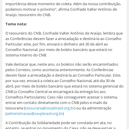
importância desse momento de coleta. Além da nossa contribuição,
podemos motivar o próximo”, afirma Confrade Valter Antônio de
Araújo, tesoureiro do CNB.
Tome nota:
O tesoureiro do CNB, Confrade Valter Antônio de Araújo, lembra que
as Conferências devem fazer a arrecadação e destiná-la ao Conselho
Particular; este, por fim, enviará o dinheiro até 30 de abril ao
Conselho Nacional, por meio de boleto bancário que estará no
sistema interno do CNB.
Vale destacar que, neste ano, os boletos não serão encaminhados
pelos Correios, como acontecia anteriormente. As Conferências
devem fazer a arrecadação e destiná-la ao Conselho Particular. Este,
por sua vez, enviará a coleta ao Conselho Nacional, até dia 30 de
abril, por meio de boleto bancário que estará no sistema gerencial do
CNB (o Conselho Central se encarregará da entregá-los aos
Conselhos Particulares). Caso não conseguirem acessar o sistema,
entrar em contato diretamente com o CNB pelos e-mails da
tesouraria (
tesouraria@ssvpbrasil.org.br
) ou da administração
(
administracao@ssvpbrasil.org.br
)
A Contribuição da Solidariedade pode ser constada em ata, no
entanto, se entrar no movimento do Caixa, não se deve extrair a