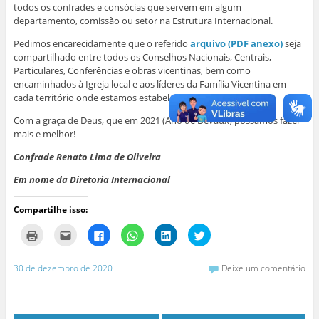
todos os confrades e consócias que servem em algum
departamento, comissão ou setor na Estrutura Internacional.
Pedimos encarecidamente que o referido
arquivo (PDF anexo)
seja
compartilhado entre todos os Conselhos Nacionais, Centrais,
Particulares, Conferências e obras vicentinas, bem como
encaminhados à Igreja local e aos líderes da Família Vicentina em
cada território onde estamos estabelecidos.
Com a graça de Deus, que em 2021 (Ano de Devaux) possamos fazer
mais e melhor!
Confrade Renato Lima de Oliveira
Em nome da Diretoria Internacional
Compartilhe isso:
C
C
C
C
C
C
l
l
l
l
l
l
i
i
i
i
i
i
q
q
q
q
q
q
u
u
u
u
u
u
30 de dezembro de 2020
Deixe um comentário
e
e
e
e
e
e
p
p
p
p
p
p
a
a
a
a
a
a
r
r
r
r
r
r
a
a
a
a
a
a
i
e
c
c
c
c