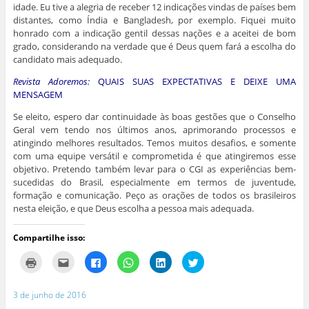
idade. Eu tive a alegria de receber 12 indicações vindas de países bem
distantes, como Índia e Bangladesh, por exemplo. Fiquei muito
honrado com a indicação gentil dessas nações e a aceitei de bom
grado, considerando na verdade que é Deus quem fará a escolha do
candidato mais adequado.
Revista Adoremos:
QUAIS SUAS EXPECTATIVAS E DEIXE UMA
MENSAGEM
Se eleito, espero dar continuidade às boas gestões que o Conselho
Geral vem tendo nos últimos anos, aprimorando processos e
atingindo melhores resultados. Temos muitos desafios, e somente
com uma equipe versátil e comprometida é que atingiremos esse
objetivo. Pretendo também levar para o CGI as experiências bem-
sucedidas do Brasil, especialmente em termos de juventude,
formação e comunicação. Peço as orações de todos os brasileiros
nesta eleição, e que Deus escolha a pessoa mais adequada.
Compartilhe isso:
C
C
C
C
C
C
l
l
l
l
l
l
i
i
i
i
i
i
q
q
q
q
q
q
u
u
u
u
u
u
3 de junho de 2016
e
e
e
e
e
e