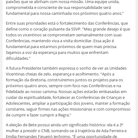
paixões que se alinham com nossa missão. Uma equipe unida,
comprometida e consciente de sua responsabilidade será
fundamental para nossa caminhada nos próximos quatro anos.”
Entre suas prioridades está o fortalecimento das Conferências, que
define como o coração pulsante da SSVP. “Meu grande desejo é que
todos os vicentinos se comprometam semanalmente com suas
Conferências, mantendo viva a visita domiciliar. Essa ação é
fundamental para estarmos próximos de quem mais precisa.
Sejamos a voz da esperança para muitos que enfrentam
dificuldades.”
A futura Presidente também expressa o sonho de ver as Unidades
Vicentinas cheias de zelo, esperança e acolhimento. “Após a
formação da diretoria, construiremos juntos os projetos para os
próximos quatro anos, sempre com foco nas Conferências e na
fidelidade ao nosso carisma. Nossas ações estarão embasadas em
cuidar da espiritualidade, fortalecer as Conferências de Crianças e
Adolescentes, ampliar a participação dos jovens, manter a formação
constante, seguir firmes nas ações missionárias e com compromisso
de cumprir e fazer cumprir a Regra.”
A eleição de Bete possui ainda um significado histórico: ela é a 3ª
mulher a presidir o CNB, somando-se à trajetória de Ada Ferreira e
Emília Fernandes Figueiró Jerônimo. “É uma oportunidade de