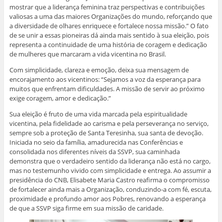
mostrar que a liderança feminina traz perspectivas e contribuições
valiosas a uma das maiores Organizações do mundo, reforçando que
a diversidade de olhares enriquece e fortalece nossa missão.” O fato
de se unir a essas pioneiras dá ainda mais sentido à sua eleição, pois
representa a continuidade de uma história de coragem e dedicação
de mulheres que marcaram a vida vicentina no Brasil.
Com simplicidade, clareza e emoção, deixa sua mensagem de
encorajamento aos vicentinos: “Sejamos a voz da esperança para
muitos que enfrentam dificuldades. A missão de servir ao próximo
exige coragem, amor e dedicação.”
Sua eleição é fruto de uma vida marcada pela espiritualidade
vicentina, pela fidelidade ao carisma e pela perseverança no serviço,
sempre sob a proteção de Santa Teresinha, sua santa de devoção.
Iniciada no seio da família, amadurecida nas Conferências e
consolidada nos diferentes níveis da SSVP, sua caminhada
demonstra que o verdadeiro sentido da liderança não está no cargo,
mas no testemunho vivido com simplicidade e entrega. Ao assumir a
presidência do CNB, Elisabete Maria Castro reafirma o compromisso
de fortalecer ainda mais a Organização, conduzindo-a com fé, escuta,
proximidade e profundo amor aos Pobres, renovando a esperança
de que a SSVP siga firme em sua missão de caridade.