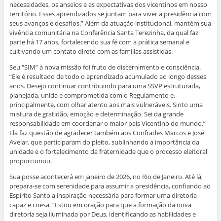
necessidades, os anseios e as expectativas dos vicentinos em nosso
território. Esses aprendizados se juntam para viver a presidência com
seus avanços e desafios.” Além da atuação institucional, mantém sua
vivência comunitária na Conferência Santa Terezinha, da qual faz
parte há 17 anos, fortalecendo sua fé com a prática semanal e
cultivando um contato direto com as famílias assistidas.
Seu “SIM” à nova missão foi fruto de discernimento e consciência.
“Ele é resultado de todo o aprendizado acumulado ao longo desses
anos. Desejo continuar contribuindo para uma SSVP estruturada,
planejada, unida e comprometida com o Regulamento e,
principalmente, com olhar atento aos mais vulneráveis. Sinto uma
mistura de gratidão, emoção e determinação. Sei da grande
responsabilidade em coordenar o maior país Vicentino do mundo.”
Ela faz questão de agradecer também aos Confrades Marcos e José
Avelar, que participaram do pleito, sublinhando a importância da
unidade e o fortalecimento da fraternidade que o processo eleitoral
proporcionou.
Sua posse acontecerá em janeiro de 2026, no Rio de Janeiro. Até lá,
prepara-se com serenidade para assumir a presidência, confiando ao
Espírito Santo a inspiração necessária para formar uma diretoria
capaz e coesa. “Estou em oração para que a formação da nova
diretoria seja iluminada por Deus, identificando as habilidades e