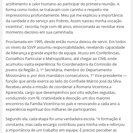
acolhimento e calor humano ao participar da primeira reunião. A
forma como todos se tratavam com carinho e respeito me
impressionou profundamente. Meu pai me explicou a importância
da caridade e do serviço aos Pobres. Assim nasceu minha vocação
vicentina”, recorda, hoje com 48 anos, emocionada ao revisitar esse
momento decisivo em sua caminhada.
Proclamada em 1995, desde então nunca deixou de servir. Em todos
os níveis da SSVP assumiu responsabilidades, revelando capacidade
de liderança e grande espírito de equipe. Atuou em Conferências,
Conselhos Particular e Metropolitano, até chegar ao CNB, onde
acumulou vasta experiência: foi Coordenadora da Comissão de
Jovens da Região 2, 1ª Secretária, membro do Departamento
Missionário e, por dois mandatos consecutivos, 1ª Vice-presidente —
função que ainda exerce ao lado do Confrade Márcio José da Silva.
Recebeu ainda a missão de coordenar a Romaria Vicentina a
Aparecida, cargo que desempenhou por oito edições seguidas,
conduzindo com fé, criatividade e devoção um dos maiores
encontros da Família Vicentina no país e renovando a cada ano a
experiência espiritual dos milhares de participantes.
Segundo ela, cada etapa foi uma verdadeira escola. “A formação é
constante, mas cada encargo contribuiu para minha vida e reforçou
a importância de um trabalho em equipe. É preciso perceber as