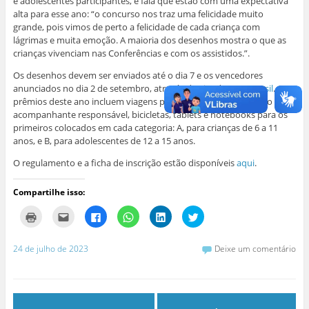
e adolescentes participantes, e fala que estão com uma expectativa
alta para esse ano: “o concurso nos traz uma felicidade muito
grande, pois vimos de perto a felicidade de cada criança com
lágrimas e muita emoção. A maioria dos desenhos mostra o que as
crianças vivenciam nas Conferências e com os assistidos.”.
Os desenhos devem ser enviados até o dia 7 e os vencedores
anunciados no dia 2 de setembro, através do site da
SSVP Brasil
. Os
prêmios deste ano incluem viagens para a Romaria, com direito a um
acompanhante responsável, bicicletas, tablets e notebooks para os
primeiros colocados em cada categoria: A, para crianças de 6 a 11
anos, e B, para adolescentes de 12 a 15 anos.
O regulamento e a ficha de inscrição estão disponíveis
aqui
.
Compartilhe isso:
C
C
C
C
C
C
l
l
l
l
l
l
i
i
i
i
i
i
q
q
q
q
q
q
u
u
u
u
u
u
24 de julho de 2023
Deixe um comentário
e
e
e
e
e
e
p
p
p
p
p
p
a
a
a
a
a
a
r
r
r
r
r
r
a
a
a
a
a
a
i
e
c
c
c
c
m
n
o
o
o
o