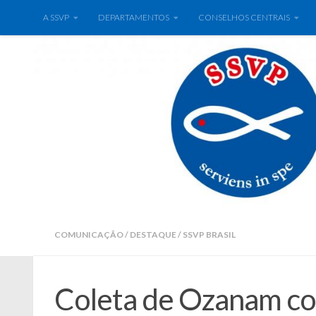
A SSVP
DEPARTAMENTOS
CONSELHOS CENTRAIS
COMUNICAÇÃO
/
DESTAQUE
/
SSVP BRASIL
Coleta de Ozanam c