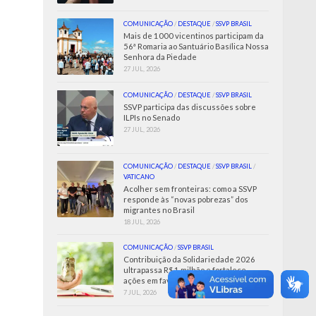
COMUNICAÇÃO
/
DESTAQUE
/
SSVP BRASIL
Mais de 1000 vicentinos participam da
56ª Romaria ao Santuário Basílica Nossa
Senhora da Piedade
27 JUL, 2026
COMUNICAÇÃO
/
DESTAQUE
/
SSVP BRASIL
SSVP participa das discussões sobre
ILPIs no Senado
27 JUL, 2026
COMUNICAÇÃO
/
DESTAQUE
/
SSVP BRASIL
/
VATICANO
Acolher sem fronteiras: como a SSVP
responde às “novas pobrezas” dos
migrantes no Brasil
18 JUL, 2026
COMUNICAÇÃO
/
SSVP BRASIL
Contribuição da Solidariedade 2026
ultrapassa R$ 1 milhão e fortalece
ações em favor dos Pobres
7 JUL, 2026