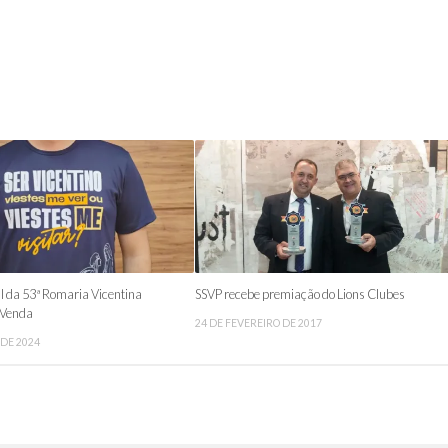
l da 53ª Romaria Vicentina
SSVP recebe premiação do Lions Clubes
 Venda
24 DE FEVEREIRO DE 2017
DE 2024