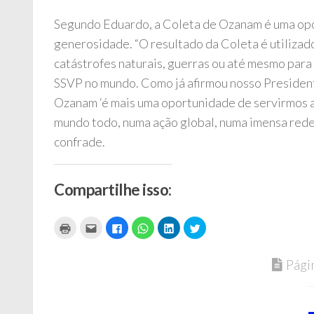
Segundo Eduardo, a Coleta de Ozanam é uma opo
generosidade. “O resultado da Coleta é utilizado
catástrofes naturais, guerras ou até mesmo para
SSVP no mundo. Como já afirmou nosso President
Ozanam ‘é mais uma oportunidade de servirmos a
mundo todo, numa ação global, numa imensa rede 
confrade.
Compartilhe isso:
Clique
Clique
Clique
Clique
Clique
Clique
para
para
para
para
para
para
imprimir(abre
enviar
compartilhar
compartilhar
compartilhar
compartilhar
em
por
no
no
no
no
nova
e-
Facebook(abre
WhatsApp(abre
LinkedIn(abre
Twitter(abre
Pági
janela)
mail
em
em
em
em
a
nova
nova
nova
nova
um
janela)
janela)
janela)
janela)
amigo(abre
em
nova