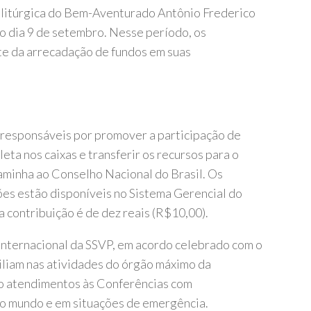
 litúrgica do Bem-Aventurado Antônio Frederico
 dia 9 de setembro. Nesse período, os
te da arrecadação de fundos em suas
 responsáveis por promover a participação de
eta nos caixas e transferir os recursos para o
aminha ao Conselho Nacional do Brasil. Os
ões estão disponíveis no Sistema Gerencial do
 contribuição é de dez reais (R$10,00).
nternacional da SSVP, em acordo celebrado com o
iliam nas atividades do órgão máximo da
o atendimentos às Conferências com
do mundo e em situações de emergência.