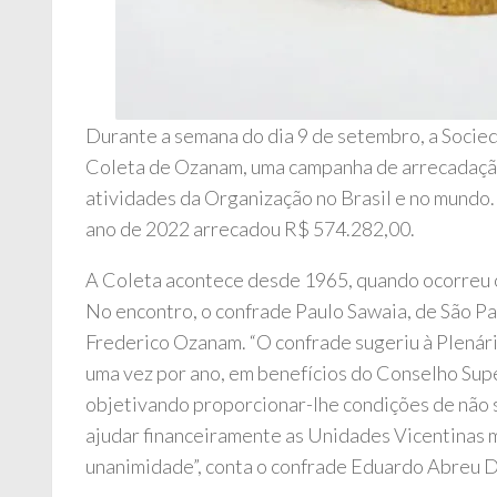
Durante a semana do dia 9 de setembro, a Socied
Coleta de Ozanam, uma campanha de arrecadação
atividades da Organização no Brasil e no mundo. E
ano de 2022 arrecadou R$ 574.282,00.
A Coleta acontece desde 1965, quando ocorreu o
No encontro, o confrade Paulo Sawaia, de São Pa
Frederico Ozanam. “O confrade sugeriu à Plenária
uma vez por ano, em benefícios do Conselho Supe
objetivando proporcionar-lhe condições de não 
ajudar financeiramente as Unidades Vicentinas m
unanimidade”, conta o confrade Eduardo Abreu 