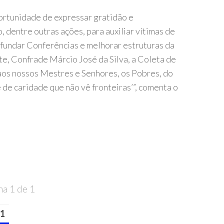
rtunidade de expressar gratidão e
, dentre outras ações, para auxiliar vítimas de
 fundar Conferências e melhorar estruturas da
e, Confrade Márcio José da Silva, a Coleta de
os nossos Mestres e Senhores, os Pobres, do
de caridade que não vê fronteiras’”, comenta o
na 1 de 1
1