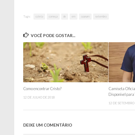
janela)
Tags:
coleta
começa
de
em
ozanam
setembro
VOCÊ PODE GOSTAR...
Como encontrar Cristo?
Camiseta Oficia
Disponível para
12 DE JULHO DE 2018
12 DE SETEMBRO 
DEIXE UM COMENTÁRIO