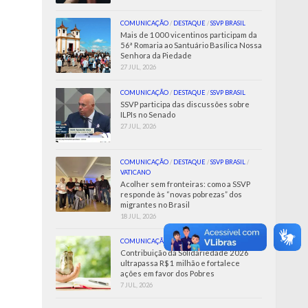
COMUNICAÇÃO
/
DESTAQUE
/
SSVP BRASIL
Mais de 1000 vicentinos participam da
56ª Romaria ao Santuário Basílica Nossa
Senhora da Piedade
27 JUL, 2026
COMUNICAÇÃO
/
DESTAQUE
/
SSVP BRASIL
SSVP participa das discussões sobre
ILPIs no Senado
27 JUL, 2026
COMUNICAÇÃO
/
DESTAQUE
/
SSVP BRASIL
/
VATICANO
Acolher sem fronteiras: como a SSVP
responde às “novas pobrezas” dos
migrantes no Brasil
18 JUL, 2026
COMUNICAÇÃO
/
SSVP BRASIL
Contribuição da Solidariedade 2026
ultrapassa R$ 1 milhão e fortalece
ações em favor dos Pobres
7 JUL, 2026