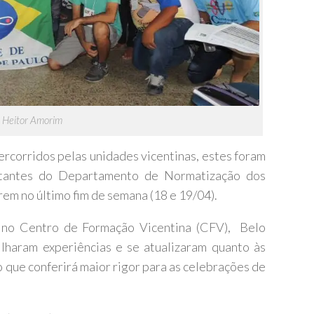
sé Heitor Amorim
percorridos pelas unidades vicentinas, estes foram
ntantes do Departamento de Normatização dos
m no último fim de semana (18 e 19/04).
no Centro de Formação Vicentina (CFV), Belo
lharam experiências e se atualizaram quanto às
o que conferirá maior rigor para as celebrações de