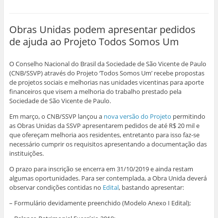
p
p
p
p
p
p
a
a
a
a
a
a
r
r
r
r
r
r
a
a
a
a
a
a
i
e
c
c
c
c
Obras Unidas podem apresentar pedidos
m
n
o
o
o
o
p
v
m
m
m
m
de ajuda ao Projeto Todos Somos Um
r
i
p
p
p
p
i
a
a
a
a
a
m
r
r
r
r
r
i
p
t
t
t
t
O Conselho Nacional do Brasil da Sociedade de São Vicente de Paulo
r
o
i
i
i
i
(
r
l
l
l
l
(CNB/SSVP) através do Projeto ‘Todos Somos Um’ recebe propostas
a
e
h
h
h
h
de projetos sociais e melhorias nas unidades vicentinas para aporte
b
-
a
a
a
a
r
m
r
r
r
r
financeiros que visem a melhoria do trabalho prestado pela
e
a
n
n
n
n
Sociedade de São Vicente de Paulo.
e
i
o
o
o
o
m
l
F
W
L
T
n
a
a
h
i
w
Em março, o CNB/SSVP lançou a
nova versão do Projeto
permitindo
o
u
c
a
n
i
v
m
e
t
k
t
as Obras Unidas da SSVP apresentarem pedidos de até R$ 20 mil e
a
a
b
s
e
t
que ofereçam melhoria aos residentes, entretanto para isso faz-se
j
m
o
A
d
e
a
i
o
p
I
r
necessário cumprir os requisitos apresentando a documentação das
n
g
k
p
n
(
instituições.
e
o
(
(
(
a
l
(
a
a
a
b
a
a
b
b
b
r
O prazo para inscrição se encerra em 31/10/2019 e ainda restam
)
b
r
r
r
e
r
e
e
e
e
algumas oportunidades. Para ser contemplada, a Obra Unida deverá
e
e
e
e
m
observar condições contidas no
Edital
, bastando apresentar:
e
m
m
m
n
m
n
n
n
o
n
o
o
o
v
– Formulário devidamente preenchido (Modelo Anexo I Edital);
o
v
v
v
a
v
a
a
a
j