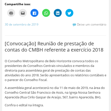
Compartilhe isso:
C
C
C
C
C
C
l
l
l
l
l
l
i
i
i
i
i
i
q
q
q
q
q
q
u
u
u
u
u
u
30 de setembro de 2019
Deixe um comentário
e
e
e
e
e
e
p
p
p
p
p
p
a
a
a
a
a
a
r
r
r
r
r
r
a
a
a
a
a
a
i
e
c
c
c
c
[Convocação] Reunião de prestação de
m
n
o
o
o
o
p
v
m
m
m
m
contas do CMBH referente a exercício 2018
r
i
p
p
p
p
i
a
a
a
a
a
m
r
r
r
r
r
i
p
t
t
t
t
O Conselho Metropolitano de Belo Horizonte convoca todos os
r
o
i
i
i
i
(
r
l
l
l
l
presidentes de Conselhos Centrais vinculados e membros da
a
e
h
h
h
h
diretoria para assembleia geral de prestação de contas das
b
-
a
a
a
a
r
m
r
r
r
r
atividades do ano 2018. Serão apresentados os relatórios contábeis e
e
a
n
n
n
n
o parecer do Conselho Fiscal.
e
i
o
o
o
o
m
l
F
W
L
T
n
a
a
h
i
w
A assembleia geral acontecerá no dia 11 de maio de 2019, na área do
o
u
c
a
n
i
v
m
e
t
k
t
Conselho Central São Francisco de Assis, na Igreja Nossa Senhora
a
a
b
s
e
t
Aparecida (Rua Cirilo Gaspar de Araújo, 567, bairro Aparecida, BH).
j
m
o
A
d
e
a
i
o
p
I
r
n
g
k
p
n
(
Confira o edital na íntegra.
e
o
(
(
(
a
l
(
a
a
a
b