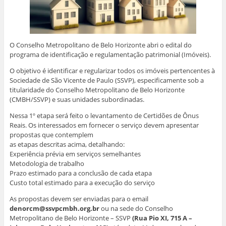
n
g
k
p
n
(
e
o
(
(
(
a
l
(
a
a
a
b
a
a
b
b
b
r
)
b
r
r
r
e
r
e
e
e
e
e
e
e
e
m
e
m
m
m
n
O Conselho Metropolitano de Belo Horizonte abri o edital do
m
n
n
n
o
programa de identificação e regulamentação patrimonial (Imóveis).
n
o
o
o
v
o
v
v
v
a
v
a
a
a
j
O objetivo é identificar e regularizar todos os imóveis pertencentes à
a
j
j
j
a
Sociedade de São Vicente de Paulo (SSVP), especificamente sob a
j
a
a
a
n
a
n
n
n
e
titularidade do Conselho Metropolitano de Belo Horizonte
n
e
e
e
l
e
l
l
l
a
(CMBH/SSVP) e suas unidades subordinadas.
l
a
a
a
)
a
)
)
)
Nessa 1º etapa será feito o levantamento de Certidões de Ônus
)
Reais. Os interessados em fornecer o serviço devem apresentar
propostas que contemplem
as etapas descritas acima, detalhando:
Experiência prévia em serviços semelhantes
Metodologia de trabalho
Prazo estimado para a conclusão de cada etapa
Custo total estimado para a execução do serviço
As propostas devem ser enviadas para o email
denorcm@ssvpcmbh.org.br
ou na sede do Conselho
Metropolitano de Belo Horizonte – SSVP
(Rua Pio XI, 715 A –