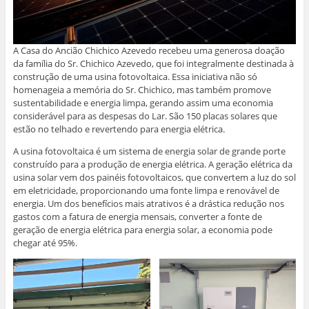
v
m
e
t
k
t
a
a
b
s
e
t
j
m
o
A
d
e
a
i
o
p
I
r
n
g
k
p
n
(
e
o
(
(
(
a
A Casa do Ancião Chichico Azevedo recebeu uma generosa doação
l
(
a
a
a
b
a
a
b
b
b
r
da família do Sr. Chichico Azevedo, que foi integralmente destinada à
)
b
r
r
r
e
r
e
e
e
e
construção de uma usina fotovoltaica. Essa iniciativa não só
e
e
e
e
m
homenageia a memória do Sr. Chichico, mas também promove
e
m
m
m
n
m
n
n
n
o
sustentabilidade e energia limpa, gerando assim uma economia
n
o
o
o
v
considerável para as despesas do Lar. São 150 placas solares que
o
v
v
v
a
v
a
a
a
j
estão no telhado e revertendo para energia elétrica.
a
j
j
j
a
j
a
a
a
n
a
n
n
n
e
A usina fotovoltaica é um sistema de energia solar de grande porte
n
e
e
e
l
construído para a produção de energia elétrica. A geração elétrica da
e
l
l
l
a
l
a
a
a
)
usina solar vem dos painéis fotovoltaicos, que convertem a luz do sol
a
)
)
)
em eletricidade, proporcionando uma fonte limpa e renovável de
)
energia. Um dos benefícios mais atrativos é a drástica redução nos
gastos com a fatura de energia mensais, converter a fonte de
geração de energia elétrica para energia solar, a economia pode
chegar até 95%.