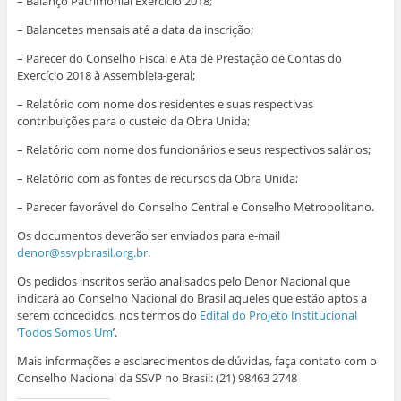
– Balanço Patrimonial Exercício 2018;
a
j
j
j
a
j
a
a
a
n
a
n
n
n
e
– Balancetes mensais até a data da inscrição;
n
e
e
e
l
e
l
l
l
a
l
a
a
a
)
– Parecer do Conselho Fiscal e Ata de Prestação de Contas do
a
)
)
)
Exercício 2018 à Assembleia-geral;
)
– Relatório com nome dos residentes e suas respectivas
contribuições para o custeio da Obra Unida;
– Relatório com nome dos funcionários e seus respectivos salários;
– Relatório com as fontes de recursos da Obra Unida;
– Parecer favorável do Conselho Central e Conselho Metropolitano.
Os documentos deverão ser enviados para e-mail
denor@ssvpbrasil.org.br
.
Os pedidos inscritos serão analisados pelo Denor Nacional que
indicará ao Conselho Nacional do Brasil aqueles que estão aptos a
serem concedidos, nos termos do
Edital do Projeto Institucional
‘Todos Somos Um
’.
Mais informações e esclarecimentos de dúvidas, faça contato com o
Conselho Nacional da SSVP no Brasil: (21) 98463 2748