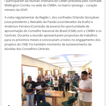
I participaram da reunião ordinária do CMBH presidida pelo confrade
b
-
a
a
a
a
r
m
r
r
r
r
Wellington Corrêa, na sede do CMBH, no bairro Ipiranga – coração
e
a
n
n
n
n
mineiro da SSVP.
e
i
o
o
o
o
m
l
F
W
L
T
n
a
a
h
i
w
A visita regulamentar da Região I, dos confrades Orlando Gonçalves
o
u
c
a
n
i
v
m
e
t
k
t
(vice-presidente ), Reinaldo da Paixão (coordenador da Ecafo) e
a
a
b
s
e
t
Anderson Ferreira (Comissão de Jovens) foi oportunidade de
j
m
o
A
d
e
a
i
o
p
I
r
aproximação do Conselho Nacional do Brasil (CNB) com o CMBH e os
n
g
k
p
n
(
Centrais. Durante a reunião apresentaram propostas de trabalhos
e
o
(
(
(
a
l
(
a
a
a
b
para os próximos meses e convocaram a todos no engajamento dos
a
a
b
b
b
r
projetos do CNB. Foi também momento de esclarecimento de
)
b
r
r
r
e
r
e
e
e
e
dúvidas dos Conselhos Centrais.
e
e
e
e
m
e
m
m
m
n
m
n
n
n
o
n
o
o
o
v
o
v
v
v
a
v
a
a
a
j
a
j
j
j
a
j
a
a
a
n
a
n
n
n
e
n
e
e
e
l
e
l
l
l
a
l
a
a
a
)
a
)
)
)
)