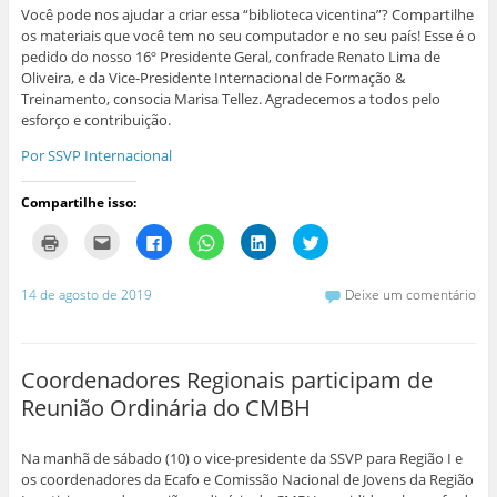
Você pode nos ajudar a criar essa “biblioteca vicentina”? Compartilhe
os materiais que você tem no seu computador e no seu país! Esse é o
pedido do nosso 16º Presidente Geral, confrade Renato Lima de
Oliveira, e da Vice-Presidente Internacional de Formação &
Treinamento, consocia Marisa Tellez. Agradecemos a todos pelo
esforço e contribuição.
Por SSVP Internacional
Compartilhe isso:
C
C
C
C
C
C
l
l
l
l
l
l
i
i
i
i
i
i
q
q
q
q
q
q
u
u
u
u
u
u
14 de agosto de 2019
Deixe um comentário
e
e
e
e
e
e
p
p
p
p
p
p
a
a
a
a
a
a
r
r
r
r
r
r
a
a
a
a
a
a
i
e
c
c
c
c
Coordenadores Regionais participam de
m
n
o
o
o
o
p
v
m
m
m
m
Reunião Ordinária do CMBH
r
i
p
p
p
p
i
a
a
a
a
a
m
r
r
r
r
r
i
p
t
t
t
t
Na manhã de sábado (10) o vice-presidente da SSVP para Região I e
r
o
i
i
i
i
(
r
l
l
l
l
os coordenadores da Ecafo e Comissão Nacional de Jovens da Região
a
e
h
h
h
h