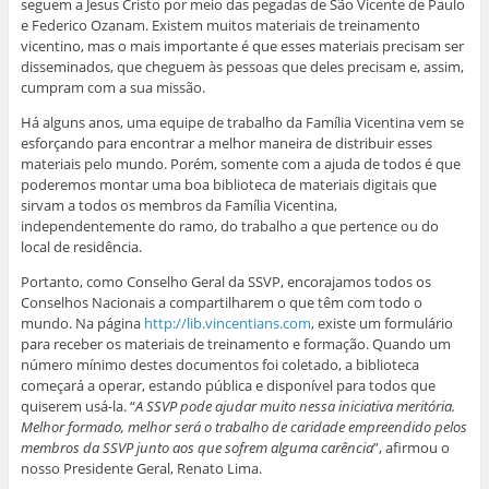
seguem a Jesus Cristo por meio das pegadas de São Vicente de Paulo
e Federico Ozanam. Existem muitos materiais de treinamento
vicentino, mas o mais importante é que esses materiais precisam ser
disseminados, que cheguem às pessoas que deles precisam e, assim,
cumpram com a sua missão.
Há alguns anos, uma equipe de trabalho da Família Vicentina vem se
esforçando para encontrar a melhor maneira de distribuir esses
materiais pelo mundo. Porém, somente com a ajuda de todos é que
poderemos montar uma boa biblioteca de materiais digitais que
sirvam a todos os membros da Família Vicentina,
independentemente do ramo, do trabalho a que pertence ou do
local de residência.
Portanto, como Conselho Geral da SSVP, encorajamos todos os
Conselhos Nacionais a compartilharem o que têm com todo o
mundo. Na página
http://lib.vincentians.com
, existe um formulário
para receber os materiais de treinamento e formação. Quando um
número mínimo destes documentos foi coletado, a biblioteca
começará a operar, estando pública e disponível para todos que
quiserem usá-la. “
A SSVP pode ajudar muito nessa iniciativa meritória.
Melhor formado, melhor será o trabalho de caridade empreendido pelos
membros da SSVP junto aos que sofrem alguma carência
”, afirmou o
nosso Presidente Geral, Renato Lima.