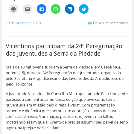
C
C
C
C
C
C
l
l
l
l
l
l
i
i
i
i
i
i
q
q
q
q
q
q
u
u
u
u
u
u
19 de agosto de 2019
Deixe um comentário
e
e
e
e
e
e
p
p
p
p
p
p
a
a
a
a
a
a
r
r
r
r
r
r
a
a
a
a
a
a
i
e
c
c
c
c
Vicentinos participam da 24ª Peregrinação
m
n
o
o
o
o
p
v
m
m
m
m
das Juventudes a Serra da Piedade
r
i
p
p
p
p
i
a
a
a
a
a
m
r
r
r
r
r
i
p
t
t
t
t
Mais de 10 mil jovens subiram a Serra da Piedade, em Caeté(MG),
r
o
i
i
i
i
(
r
l
l
l
l
ontem (15), durante 24ª Peregrinação das Juventudes organizada
a
e
h
h
h
h
pelo Secretaria Arquidiocesano das Juventudes da Arquidiocese de
b
-
a
a
a
a
r
m
r
r
r
r
Belo Horizonte.
e
a
n
n
n
n
e
i
o
o
o
o
A Juventude Vicentina do Conselho Metropolitano de Belo Horizonte
m
l
F
W
L
T
n
a
a
h
i
w
participou com entusiasmo desta edição que teve como tema
o
u
c
a
n
i
v
m
e
t
k
t
“Juventude em missão pelo direito à Vida”. Com programação
a
a
b
s
e
t
atraente e dinâmica que contou com adoração, shows de bandas,
j
m
o
A
d
e
a
i
o
p
I
r
confissão e missa. A animação peculiar dos jovens não faltou,
n
g
k
p
n
(
mostrando assim que a Juventude precisa assumir seu papel de ser o
e
o
(
(
(
a
l
(
a
a
a
b
agora, na Igreja e na Sociedade.
a
a
b
b
b
r
)
b
r
r
r
e