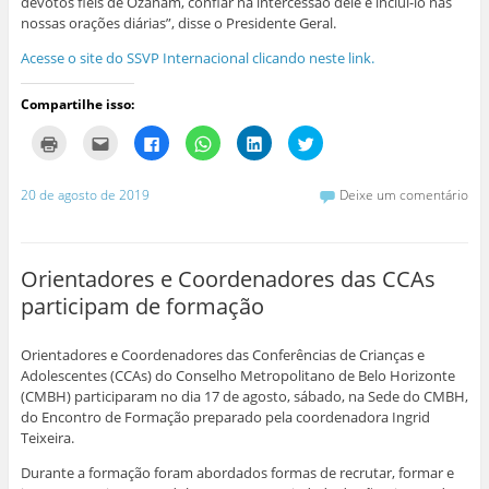
devotos fiéis de Ozanam, confiar na intercessão dele e inclui-lo nas
nossas orações diárias”, disse o Presidente Geral.
Acesse o site do SSVP Internacional clicando neste link.
Compartilhe isso:
C
C
C
C
C
C
l
l
l
l
l
l
i
i
i
i
i
i
q
q
q
q
q
q
u
u
u
u
u
u
20 de agosto de 2019
Deixe um comentário
e
e
e
e
e
e
p
p
p
p
p
p
a
a
a
a
a
a
r
r
r
r
r
r
a
a
a
a
a
a
i
e
c
c
c
c
Orientadores e Coordenadores das CCAs
m
n
o
o
o
o
p
v
m
m
m
m
participam de formação
r
i
p
p
p
p
i
a
a
a
a
a
m
r
r
r
r
r
i
p
t
t
t
t
Orientadores e Coordenadores das Conferências de Crianças e
r
o
i
i
i
i
(
r
l
l
l
l
Adolescentes (CCAs) do Conselho Metropolitano de Belo Horizonte
a
e
h
h
h
h
(CMBH) participaram no dia 17 de agosto, sábado, na Sede do CMBH,
b
-
a
a
a
a
r
m
r
r
r
r
do Encontro de Formação preparado pela coordenadora Ingrid
e
a
n
n
n
n
Teixeira.
e
i
o
o
o
o
m
l
F
W
L
T
n
a
a
h
i
w
Durante a formação foram abordados formas de recrutar, formar e
o
u
c
a
n
i