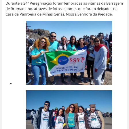
r
e
e
e
e
Durante a 24ª Peregrinação foram lembradas as vítimas da Barragem
e
e
e
e
m
de Brumadinho, através de fotos e nomes que foram deixados na
e
m
m
m
n
m
n
n
n
o
Casa da Padroeira de Minas Gerias, Nossa Senhora da Piedade.
n
o
o
o
v
o
v
v
v
a
v
a
a
a
j
a
j
j
j
a
j
a
a
a
n
a
n
n
n
e
n
e
e
e
l
e
l
l
l
a
l
a
a
a
)
a
)
)
)
)