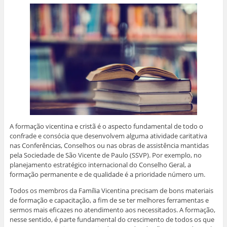
i
p
t
t
t
t
r
o
i
i
i
i
(
r
l
l
l
l
a
e
h
h
h
h
b
-
a
a
a
a
r
m
r
r
r
r
e
a
n
n
n
n
e
i
o
o
o
o
m
l
F
W
L
T
n
a
a
h
i
w
o
u
c
a
n
i
v
m
e
t
k
t
a
a
b
s
e
t
j
m
o
A
d
e
a
i
o
p
I
r
n
g
k
p
n
(
e
o
(
(
(
a
l
(
a
a
a
b
a
a
b
b
b
r
)
b
r
r
r
e
A formação vicentina e cristã é o aspecto fundamental de todo o
r
e
e
e
e
e
e
e
e
m
confrade e consócia que desenvolvem alguma atividade caritativa
e
m
m
m
n
m
n
n
n
o
nas Conferências, Conselhos ou nas obras de assistência mantidas
n
o
o
o
v
pela Sociedade de São Vicente de Paulo (SSVP). Por exemplo, no
o
v
v
v
a
v
a
a
a
j
planejamento estratégico internacional do Conselho Geral, a
a
j
j
j
a
formação permanente e de qualidade é a prioridade número um.
j
a
a
a
n
a
n
n
n
e
n
e
e
e
l
Todos os membros da Família Vicentina precisam de bons materiais
e
l
l
l
a
l
a
a
a
)
de formação e capacitação, a fim de se ter melhores ferramentas e
a
)
)
)
sermos mais eficazes no atendimento aos necessitados. A formação,
)
nesse sentido, é parte fundamental do crescimento de todos os que