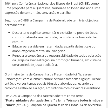
e
e
e
e
m
1964 pela Conferência Nacional dos Bispos do Brasil (CNBB), como
e
m
m
m
n
uma proposta para a Quaresma, tornou-se ao longo dos anos uma
m
n
n
n
o
n
o
o
o
v
expressão de comunhão, conversão e partilha.
o
v
v
v
a
v
a
a
a
j
a
j
j
j
a
Segundo a CNBB, a Campanha da Fraternidade tem três objetivos
j
a
a
a
n
permanentes:
a
n
n
n
e
n
e
e
e
l
e
l
l
l
a
Despertar o espírito comunitário e cristão no povo de Deus,
l
a
a
a
)
comprometendo, em particular, os cristãos na busca do bem
a
)
)
)
)
comum.
Educar para a vida em fraternidade, a partir da justiça e do
amor, exigência central do Evangelho.
Renovar a consciência da responsabilidade de todos pela ação
da Igreja na evangelização, na promoção humana, em vista de
uma sociedade justa e solidária.
O primeiro tema da Campanha da Fraternidade foi “Igreja em
Renovação”, com o lema “Lembre-se: você também é Igreja”. Desde
então, diversos temas sociais têm sido abordados, levando os
católicos à reflexão e à ação, em sintonia com os valores vicentinos.
Em 2024, a Campanha da Fraternidade tem como tema
“Fraternidade e Amizade Social”
e lema
“Vós sois todos irmãos e
irmãs”
(Mt 23,8). Lançada na Quarta-feira de Cinzas, 14 de fevereiro,