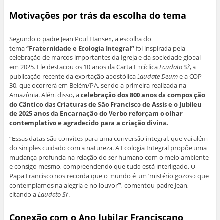
Motivações por trás da escolha do tema
Segundo o padre Jean Poul Hansen, a escolha do
tema
“Fraternidade e Ecologia Integral”
foi inspirada pela
celebração de marcos importantes da Igreja e da sociedade global
em 2025. Ele destacou os 10 anos da Carta Encíclica
Laudato Si
‘, a
publicação recente da exortação apostólica
Laudate Deum
e a COP
30, que ocorrerá em Belém/PA, sendo a primeira realizada na
Amazônia. Além disso, a
celebração dos 800 anos da composição
do Cântico das Criaturas de São Francisco de Assis e o Jubileu
de 2025 anos da Encarnação do Verbo reforçam o olhar
contemplativo e agradecido para a criação divina.
“Essas datas são convites para uma conversão integral, que vai além
do simples cuidado com a natureza. A Ecologia Integral propõe uma
mudança profunda na relação do ser humano com o meio ambiente
e consigo mesmo, compreendendo que tudo está interligado. O
Papa Francisco nos recorda que o mundo é um ‘mistério gozoso que
contemplamos na alegria e no louvor’”, comentou padre Jean,
citando a
Laudato Si
‘.
Conexão com o Ano Jubilar Franciscano