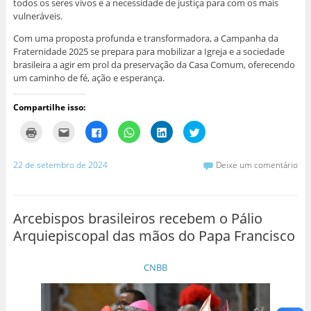
todos os seres vivos e a necessidade de justiça para com os mais
vulneráveis.
Com uma proposta profunda e transformadora, a Campanha da
Fraternidade 2025 se prepara para mobilizar a Igreja e a sociedade
brasileira a agir em prol da preservação da Casa Comum, oferecendo
um caminho de fé, ação e esperança.
Compartilhe isso:
C
C
C
C
C
C
l
l
l
l
l
l
i
i
i
i
i
i
q
q
q
q
q
q
u
u
u
u
u
u
22 de setembro de 2024
Deixe um comentário
e
e
e
e
e
e
p
p
p
p
p
p
a
a
a
a
a
a
r
r
r
r
r
r
a
a
a
a
a
a
i
e
c
c
c
c
Arcebispos brasileiros recebem o Pálio
m
n
o
o
o
o
p
v
m
m
m
m
Arquiepiscopal das mãos do Papa Francisco
r
i
p
p
p
p
i
a
a
a
a
a
m
r
r
r
r
r
i
p
t
t
t
t
CNBB
r
o
i
i
i
i
(
r
l
l
l
l
a
e
h
h
h
h
b
-
a
a
a
a
r
m
r
r
r
r