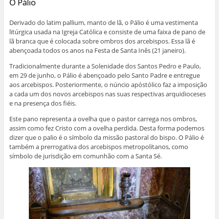
O Pálio
Derivado do latim pallium, manto de lã, o Pálio é uma vestimenta
litúrgica usada na Igreja Católica e consiste de uma faixa de pano de
lã branca que é colocada sobre ombros dos arcebispos. Essa lã é
abençoada todos os anos na Festa de Santa Inês (21 janeiro).
Tradicionalmente durante a Solenidade dos Santos Pedro e Paulo,
em 29 de junho, o Pálio é abençoado pelo Santo Padre e entregue
aos arcebispos. Posteriormente, o núncio apóstólico faz a imposição
a cada um dos novos arcebispos nas suas respectivas arquidioceses
e na presença dos fiéis.
Este pano representa a ovelha que o pastor carrega nos ombros,
assim como fez Cristo com a ovelha perdida. Desta forma podemos
dizer que o palio é o símbolo da missão pastoral do bispo. O Pálio é
também a prerrogativa dos arcebispos metropolitanos, como
símbolo de jurisdição em comunhão com a Santa Sé.