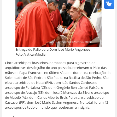
e
a
n
n
n
n
e
i
o
o
o
o
m
l
F
W
L
T
n
a
a
h
i
w
o
u
c
a
n
i
v
m
e
t
k
t
a
a
b
s
e
t
j
m
o
A
d
e
a
i
o
p
I
r
n
g
k
p
n
(
e
o
(
(
(
a
l
(
a
a
a
b
a
a
b
b
b
r
)
b
r
r
r
e
r
e
e
e
e
e
e
e
e
m
Entrega do Palio para Dom José Mário Angonese
e
m
m
m
n
m
n
n
n
o
Foto: VaticanMedia
n
o
o
o
v
o
v
v
v
a
Cinco arcebispos brasileiros, nomeados para o governo de
v
a
a
a
j
a
j
j
j
a
arquidioceses desde julho do ano passado, receberam o Pálio das
j
a
a
a
n
mãos do Papa Francisco, no último sábado, durante a celebração da
a
n
n
n
e
n
e
e
e
l
Solenidade de São Pedro e São Paulo, na Basílica de São Pedro. São
e
l
l
l
a
l
a
a
a
)
eles: o arcebispo de Natal (RN), dom João Santos Cardoso; o
a
)
)
)
arcebispo de Fortaleza (CE), dom Gregório Ben Lâmed Paixão; o
)
arcebispo de Aracaju (SE), dom Josafá Menezes da Silva; o arcebispo
de Maceió (AL), dom Carlos Alberto Breis Pereira; e arcebispo de
Cascavel (PR), dom José Mário Scalon Angonese. No total, foram 42
arcebispos de todo o mundo que receberam a insígnia.