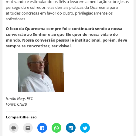
motivando e estimulando os fiéis a levarem a meditação sobre Jesus
perseguido e sofredor, e as demais práticas da Quaresma para
atitudes concretas em favor do outro, privilegiadamente os
sofredores.
O foco da Quaresma sempre foi e continuará sendo a nossa
conversão ao Senhor e ao que Ele quer de nossa vida e do
mundo. Nossa conversão pessoal e institucional, porém, deve
sempre se concretizar, ser visível.
Irmão Nery, FSC
Fonte: CNBB
Compartilhe isso:
C
C
C
C
C
C
l
l
l
l
l
l
i
i
i
i
i
i