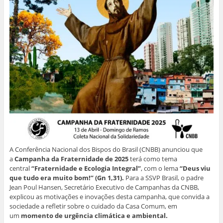
n
o
o
o
v
o
v
v
v
a
v
a
a
a
j
a
j
j
j
a
j
a
a
a
n
a
n
n
n
e
n
e
e
e
l
e
l
l
l
a
l
a
a
a
)
a
)
)
)
)
A Conferência Nacional dos Bispos do Brasil (CNBB) anunciou que
a
Campanha da Fraternidade de 2025
terá como tema
central
“Fraternidade e Ecologia Integral”
, com o lema
“Deus viu
que tudo era muito bom!” (Gn 1,31).
Para a SSVP Brasil, o padre
Jean Poul Hansen, Secretário Executivo de Campanhas da CNBB,
explicou as motivações e inovações desta campanha, que convida a
sociedade a refletir sobre o cuidado da Casa Comum, em
um
momento de urgência climática e ambiental.