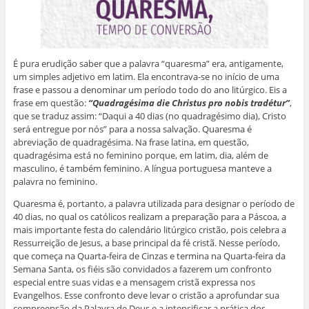
É pura erudição saber que a palavra “quaresma” era, antigamente,
um simples adjetivo em latim. Ela encontrava-se no início de uma
frase e passou a denominar um período todo do ano litúrgico. Eis a
frase em questão:
“Quadragésima die Christus pro nobis tradétur”
,
que se traduz assim: “Daqui a 40 dias (no quadragésimo dia), Cristo
será entregue por nós” para a nossa salvação. Quaresma é
abreviação de quadragésima. Na frase latina, em questão,
quadragésima está no feminino porque, em latim, dia, além de
masculino, é também feminino. A língua portuguesa manteve a
palavra no feminino.
Quaresma é, portanto, a palavra utilizada para designar o período de
40 dias, no qual os católicos realizam a preparação para a Páscoa, a
mais importante festa do calendário litúrgico cristão, pois celebra a
Ressurreição de Jesus, a base principal da fé cristã. Nesse período,
que começa na Quarta-feira de Cinzas e termina na Quarta-feira da
Semana Santa, os fiéis são convidados a fazerem um confronto
especial entre suas vidas e a mensagem cristã expressa nos
Evangelhos. Esse confronto deve levar o cristão a aprofundar sua
compreensão da Palavra de Deus e a intensificar a prática dos