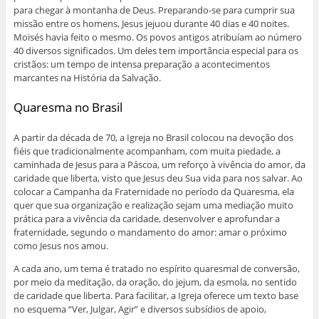
para chegar à montanha de Deus. Preparando-se para cumprir sua
missão entre os homens, Jesus jejuou durante 40 dias e 40 noites.
Moisés havia feito o mesmo. Os povos antigos atribuíam ao número
40 diversos significados. Um deles tem importância especial para os
cristãos: um tempo de intensa preparação a acontecimentos
marcantes na História da Salvação.
Quaresma no Brasil
A partir da década de 70, a Igreja no Brasil colocou na devoção dos
fiéis que tradicionalmente acompanham, com muita piedade, a
caminhada de Jesus para a Páscoa, um reforço à vivência do amor, da
caridade que liberta, visto que Jesus deu Sua vida para nos salvar. Ao
colocar a Campanha da Fraternidade no período da Quaresma, ela
quer que sua organização e realização sejam uma mediação muito
prática para a vivência da caridade, desenvolver e aprofundar a
fraternidade, segundo o mandamento do amor: amar o próximo
como Jesus nos amou.
A cada ano, um tema é tratado no espírito quaresmal de conversão,
por meio da meditação, da oração, do jejum, da esmola, no sentido
de caridade que liberta. Para facilitar, a Igreja oferece um texto base
no esquema “Ver, Julgar, Agir” e diversos subsídios de apoio,