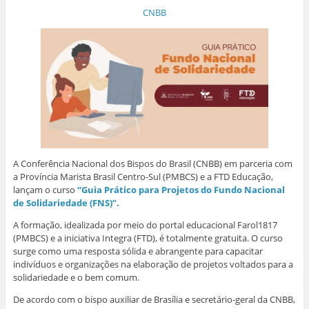
(
r
l
l
l
l
CNBB
a
e
h
h
h
h
b
-
a
a
a
a
r
m
r
r
r
r
e
a
n
n
n
n
e
i
o
o
o
o
m
l
F
W
L
T
n
a
a
h
i
w
o
u
c
a
n
i
v
m
e
t
k
t
a
a
b
s
e
t
j
m
o
A
d
e
a
i
o
p
I
r
n
g
k
p
n
(
e
o
(
(
(
a
l
(
a
a
a
b
a
a
b
b
b
r
)
b
r
r
r
e
r
e
e
e
e
A Conferência Nacional dos Bispos do Brasil (CNBB) em parceria com
e
e
e
e
m
e
m
m
m
n
a Província Marista Brasil Centro-Sul (PMBCS) e a FTD Educação,
m
n
n
n
o
lançam o curso
“Guia Prático para Projetos do Fundo Nacional
n
o
o
o
v
o
v
v
v
a
de Solidariedade (FNS)”.
v
a
a
a
j
a
j
j
j
a
j
a
a
a
n
A formação, idealizada por meio do portal educacional Farol1817
a
n
n
n
e
(PMBCS) e a iniciativa Integra (FTD), é totalmente gratuita. O curso
n
e
e
e
l
e
l
l
l
a
surge como uma resposta sólida e abrangente para capacitar
l
a
a
a
)
indivíduos e organizações na elaboração de projetos voltados para a
a
)
)
)
)
solidariedade e o bem comum.
De acordo com o bispo auxiliar de Brasília e secretário-geral da CNBB,