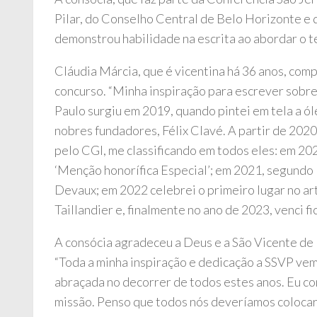
Pilar, do Conselho Central de Belo Horizonte e
demonstrou habilidade na escrita ao abordar o t
Cláudia Márcia, que é vicentina há 36 anos, comp
concurso. “Minha inspiração para escrever sobr
Paulo surgiu em 2019, quando pintei em tela a ó
nobres fundadores, Félix Clavé. A partir de 202
pelo CGI, me classificando em todos eles: em 202
‘Menção honorífica Especial’; em 2021, segundo 
Devaux; em 2022 celebrei o primeiro lugar no ar
Taillandier e, finalmente no ano de 2023, venci f
A consócia agradeceu a Deus e a São Vicente de 
“Toda a minha inspiração e dedicação a SSVP ve
abraçada no decorrer de todos estes anos. Eu co
missão. Penso que todos nós deveríamos colocar 