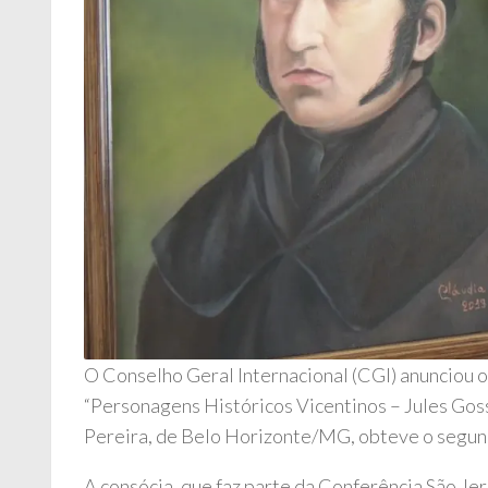
O Conselho Geral Internacional (CGI) anunciou o
“Personagens Históricos Vicentinos – Jules Gossi
Pereira, de Belo Horizonte/MG, obteve o segun
A consócia, que faz parte da Conferência São Je