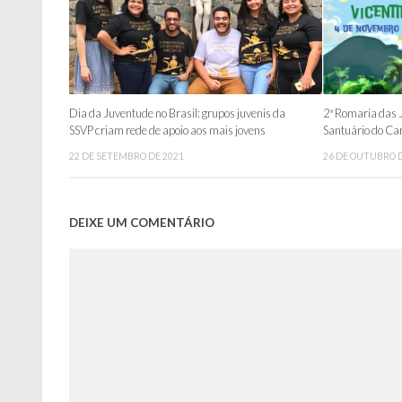
Dia da Juventude no Brasil: grupos juvenis da
2ª Romaria das 
SSVP criam rede de apoio aos mais jovens
Santuário do Ca
22 DE SETEMBRO DE 2021
26 DE OUTUBRO D
DEIXE UM COMENTÁRIO