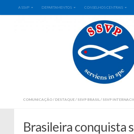
A SSVP
DEPARTAMENTOS
CONSELHOS CENTRAIS
COMUNICAÇÃO
/
DESTAQUE
/
SSVP BRASIL
/
SSVP INTERNACI
Brasileira conquista