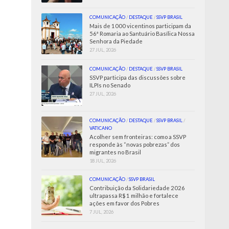
COMUNICAÇÃO
/
DESTAQUE
/
SSVP BRASIL
Mais de 1000 vicentinos participam da
56ª Romaria ao Santuário Basílica Nossa
Senhora da Piedade
27 JUL, 2026
COMUNICAÇÃO
/
DESTAQUE
/
SSVP BRASIL
SSVP participa das discussões sobre
ILPIs no Senado
27 JUL, 2026
COMUNICAÇÃO
/
DESTAQUE
/
SSVP BRASIL
/
VATICANO
Acolher sem fronteiras: como a SSVP
responde às “novas pobrezas” dos
migrantes no Brasil
18 JUL, 2026
COMUNICAÇÃO
/
SSVP BRASIL
Contribuição da Solidariedade 2026
ultrapassa R$ 1 milhão e fortalece
ações em favor dos Pobres
7 JUL, 2026