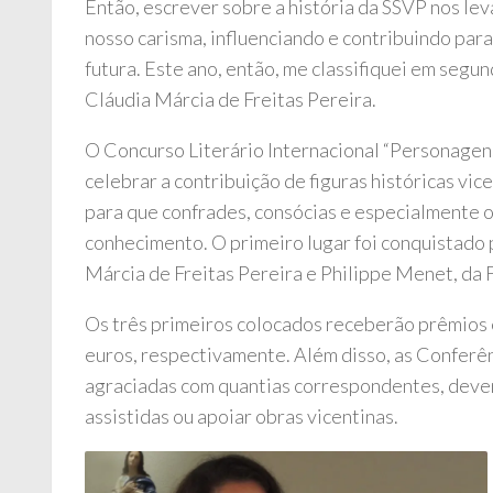
Então, escrever sobre a história da SSVP nos le
nosso carisma, influenciando e contribuindo para
futura. Este ano, então, me classifiquei em segun
Cláudia Márcia de Freitas Pereira.
O Concurso Literário Internacional “Personagens
celebrar a contribuição de figuras históricas v
para que confrades, consócias e especialmente o
conhecimento. O primeiro lugar foi conquistado 
Márcia de Freitas Pereira e Philippe Menet, da 
Os três primeiros colocados receberão prêmios 
euros, respectivamente. Além disso, as Conferê
agraciadas com quantias correspondentes, devend
assistidas ou apoiar obras vicentinas.