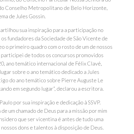
 do Conselho Metropolitano de Belo Horizonte,
ema de Jules Gossin.
artilhou sua inspiração para a participação no
e os fundadores da Sociedade de São Vicente de
leo o primeiro quadro com o rosto de um de nossos
0 participei de todos os concursos promovidos
0, ano temático internacional de Félix Clavé,
lugar sobre o ano temático dedicado a Jules
tigo do ano temático sobre Pierre Auguste Le
icando em segundo lugar”, declarou a escritora.
Paulo por sua inspiração e dedicação à SSVP.
m de um chamado de Deus para a missão por mim
nsidero que ser vicentina é antes de tudo uma
nossos dons e talentos à disposição de Deus.