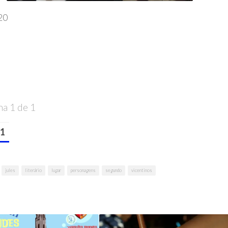
20
na 1 de 1
1
jules
literário
lugar
personagens
segundo
vicentinos