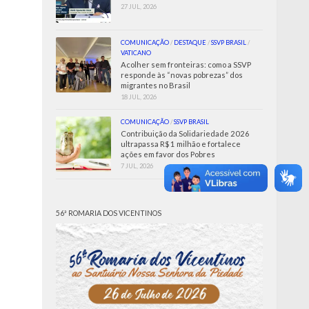
27 JUL, 2026
COMUNICAÇÃO
/
DESTAQUE
/
SSVP BRASIL
/
VATICANO
Acolher sem fronteiras: como a SSVP
responde às “novas pobrezas” dos
migrantes no Brasil
18 JUL, 2026
COMUNICAÇÃO
/
SSVP BRASIL
Contribuição da Solidariedade 2026
ultrapassa R$ 1 milhão e fortalece
ações em favor dos Pobres
7 JUL, 2026
56ª ROMARIA DOS VICENTINOS