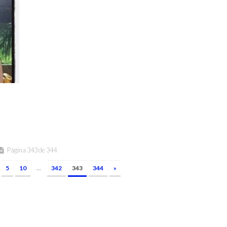
Página 343 de 344
5
10
...
342
343
344
»