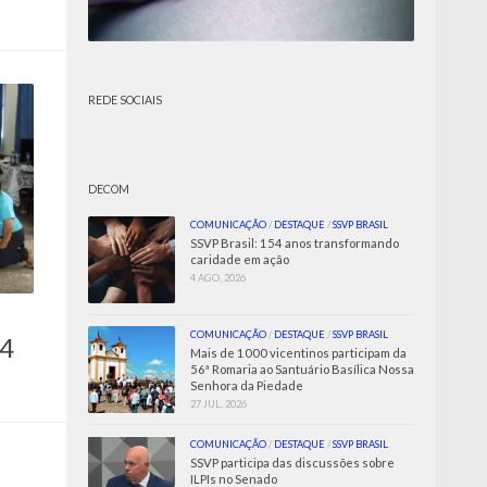
REDE SOCIAIS
DECOM
COMUNICAÇÃO
/
DESTAQUE
/
SSVP BRASIL
SSVP Brasil: 154 anos transformando
caridade em ação
4 AGO, 2026
COMUNICAÇÃO
/
DESTAQUE
/
SSVP BRASIL
4
Mais de 1000 vicentinos participam da
56ª Romaria ao Santuário Basílica Nossa
Senhora da Piedade
27 JUL, 2026
COMUNICAÇÃO
/
DESTAQUE
/
SSVP BRASIL
SSVP participa das discussões sobre
ILPIs no Senado