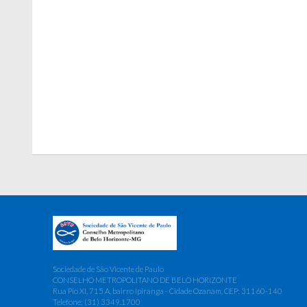
Sociedade de São Vicente de Paulo
CONSELHO METROPOLITANO DE BELO HORIZONTE
Rua Pio XI, 715 A, bairro Ipiranga - Cidade Ozanam, CEP: 31160-140
Telefone: (31) 3349.1700