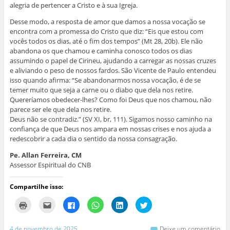
alegria de pertencer a Cristo e à sua Igreja.
Desse modo, a resposta de amor que damos a nossa vocação se
encontra com a promessa do Cristo que diz: “Eis que estou com
vocês todos os dias, até o fim dos tempos” (Mt 28, 20b). Ele não
abandona os que chamou e caminha conosco todos os dias
assumindo o papel de Cirineu, ajudando a carregar as nossas cruzes
e aliviando o peso de nossos fardos. São Vicente de Paulo entendeu
isso quando afirma: “Se abandonarmos nossa vocação, é de se
temer muito que seja a carne ou o diabo que dela nos retire.
Quereríamos obedecer-lhes? Como foi Deus que nos chamou, não
parece ser ele que dela nos retire.
Deus não se contradiz.” (SV XI, br, 111). Sigamos nosso caminho na
confiança de que Deus nos ampara em nossas crises e nos ajuda a
redescobrir a cada dia o sentido da nossa consagração.
Pe. Allan Ferreira, CM
Assessor Espiritual do CNB
Compartilhe isso:
C
C
C
C
C
C
l
l
l
l
l
l
i
i
i
i
i
i
q
q
q
q
q
q
u
u
u
u
u
u
4 de novembro de 2025
Deixe um comentário