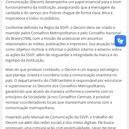
Comunicação (Decom) desempenha um papel essencial para o bom
a
)
)
)
)
funcionamento da instituição, assegurando que a mensagem da
caridade e do serviço aos Pobres chegue de forma clara, ética e
inspiradora a todos os públicos.
Conforme definido na Regra da SSVP, o Decom deve ser criado e
mantido pelos Conselhos Metropolitanos e pelo Conselho Nacional
do Brasil (CNB), com a missão de assessorar em assuntos
relacionados às mídias, publicações e impressos. Sua atuação tem
como objetivo motivar e informar o público interno e externo sobre
as ações da SSVP, além de resguardar a integridade da marca e do
logotipo da instituição.
Mais do que produzir conteúdo, o Decom é um espaço estratégico
que planeja, orienta e coordena toda a comunicação vicentina no
país. O departamento do CNB também é responsável por estruturar
e supervisionar os Decoms dos Conselhos Metropolitanos,
garantindo que atuem de maneira uniforme e coerente com os
princípios da Sociedade. Já nos Conselhos Centrais, é possível
nomear coordenadores locais que mantenham sintonia com a
comunicação metropolitana.
Inspirado pelo Manual de Comunicação da SSVP, o trabalho do
Decom vai além das redes sociais e dos meios digitais. Ele busca
promover uma comunicação com espiritualidade, capaz de gerar