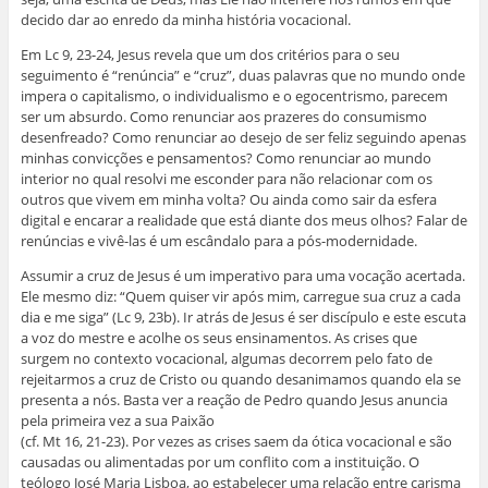
decido dar ao enredo da minha história vocacional.
Em Lc 9, 23-24, Jesus revela que um dos critérios para o seu
seguimento é “renúncia” e “cruz”, duas palavras que no mundo onde
impera o capitalismo, o individualismo e o egocentrismo, parecem
ser um absurdo. Como renunciar aos prazeres do consumismo
desenfreado? Como renunciar ao desejo de ser feliz seguindo apenas
minhas convicções e pensamentos? Como renunciar ao mundo
interior no qual resolvi me esconder para não relacionar com os
outros que vivem em minha volta? Ou ainda como sair da esfera
digital e encarar a realidade que está diante dos meus olhos? Falar de
renúncias e vivê-las é um escândalo para a pós-modernidade.
Assumir a cruz de Jesus é um imperativo para uma vocação acertada.
Ele mesmo diz: “Quem quiser vir após mim, carregue sua cruz a cada
dia e me siga” (Lc 9, 23b). Ir atrás de Jesus é ser discípulo e este escuta
a voz do mestre e acolhe os seus ensinamentos. As crises que
surgem no contexto vocacional, algumas decorrem pelo fato de
rejeitarmos a cruz de Cristo ou quando desanimamos quando ela se
presenta a nós. Basta ver a reação de Pedro quando Jesus anuncia
pela primeira vez a sua Paixão
(cf. Mt 16, 21-23). Por vezes as crises saem da ótica vocacional e são
causadas ou alimentadas por um conflito com a instituição. O
teólogo José Maria Lisboa, ao estabelecer uma relação entre carisma