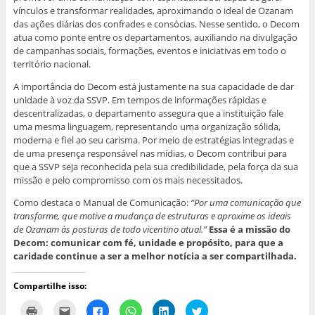
vínculos e transformar realidades, aproximando o ideal de Ozanam
das ações diárias dos confrades e consócias. Nesse sentido, o Decom
atua como ponte entre os departamentos, auxiliando na divulgação
de campanhas sociais, formações, eventos e iniciativas em todo o
território nacional.
A importância do Decom está justamente na sua capacidade de dar
unidade à voz da SSVP. Em tempos de informações rápidas e
descentralizadas, o departamento assegura que a instituição fale
uma mesma linguagem, representando uma organização sólida,
moderna e fiel ao seu carisma. Por meio de estratégias integradas e
de uma presença responsável nas mídias, o Decom contribui para
que a SSVP seja reconhecida pela sua credibilidade, pela força da sua
missão e pelo compromisso com os mais necessitados.
Como destaca o Manual de Comunicação:
“Por uma comunicação que
transforme, que motive a mudança de estruturas e aproxime os ideais
de Ozanam às posturas de todo vicentino atual.”
Essa é a missão do
Decom: comunicar com fé, unidade e propósito, para que a
caridade continue a ser a melhor notícia a ser compartilhada.
Compartilhe isso:
C
C
C
C
C
C