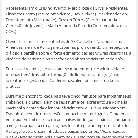
Representaram o CNB no evento: Márcio José da Silva (Presidente),
Elisabete Castro (1ª Vice-presidente), David Alves (Coordenador do
Departamento Missionário), Geyson Tôrres (Coordenador da
Comissão de Jovens) e Maria Aparecida Peteck (Coordenadora das
CCAs).
O evento reuniu representantes de 38 Conselhos Nacionais das
Américas, além de Portugal e Espanha, promovendo um espaço de
diálogo e partilha sobre o fortalecimento das estruturas vicentinas, a
vivência do carisma e os desafios das obras sociais em cada país.
Entre as atividades, destacaram-se momentos de espiritualidade,
oficinas temáticas sobre formação de lideranças, integração da
juventude e gestão das Conferências, além de painéis de boas
práticas.
Durante o encontro, cada país teve cinco minutos para mostrar seus
trabalhos, e o Brasil, além de seus números, apresentou a Romaria
Nacional a Aparecida e lançou oficialmente o Guia Missionário em
Espanhol, além de uma versão compacta em português. O material
em espanhol foi distribuído aos países de língua hispânica, enquanto
a edição compacta em português foi entregue ao representante de
Portugal e será encaminhada aos países lusófonos.
“Nos próximos
dias, o Departamento Missionário do CNB realizará reuniões on-line com