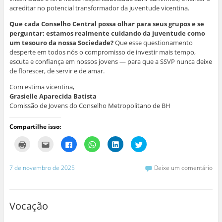
acreditar no potencial transformador da juventude vicentina.
Que cada Conselho Central possa olhar para seus grupos e se
perguntar: estamos realmente cuidando da juventude como
um tesouro da nossa Sociedade?
Que esse questionamento
desperte em todos nós o compromisso de investir mais tempo,
escuta e confiança em nossos jovens — para que a SSVP nunca deixe
de florescer, de servir e de amar.
Com estima vicentina,
Grasielle Aparecida Batista
Comissão de Jovens do Conselho Metropolitano de BH
Compartilhe isso:
C
C
C
C
C
C
l
l
l
l
l
l
i
i
i
i
i
i
q
q
q
q
q
q
u
u
u
u
u
u
7 de novembro de 2025
Deixe um comentário
e
e
e
e
e
e
p
p
p
p
p
p
a
a
a
a
a
a
r
r
r
r
r
r
a
a
a
a
a
a
i
e
c
c
c
c
Vocação
m
n
o
o
o
o
p
v
m
m
m
m
r
i
p
p
p
p