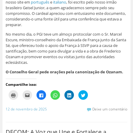
nosso site em
português
e
italiano
, foi escrito pelo nosso irmão
brasileiro Geisel Junior, a quem agradecemos sempre pelo seu
compromisso. O cardeal apreciou com entusiasmo este documento,
considerando-o uma fonte útil para uma conferência que estava a
preparar.
No mesmo dia, o PGI teve um almoço protocolar com o Sr. Marcel
Escure, ministro-conselheiro da Embaixada de França junto da Santa
Sé, que ofereceu todo o apoio da França à SSVP para a causa de
santificação, bem como para divulgar a vida e a obra de Frederico
Ozanam e promover eventos ou visitas junto das autoridades
eclesiásticas.
O Conselho Geral pede orações pela canonização de Ozanam.
Compartilhe isso:
C
C
C
C
C
C
l
l
l
l
l
l
i
i
i
i
i
i
q
q
q
q
q
q
u
u
u
u
u
u
12 de novembro de 2025
Deixe um comentário
e
e
e
e
e
e
p
p
p
p
p
p
a
a
a
a
a
a
r
r
r
r
r
r
a
a
a
a
a
a
i
e
c
c
c
c
DECOM: A Voz que Une e Fortalece a