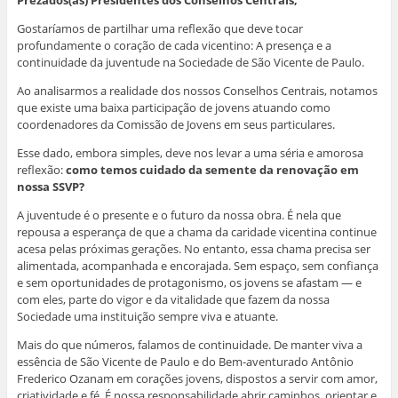
Prezados(as) Presidentes dos Conselhos Centrais,
m
n
n
n
o
n
o
o
o
v
Gostaríamos de partilhar uma reflexão que deve tocar
o
v
v
v
a
v
a
a
a
j
profundamente o coração de cada vicentino: A presença e a
a
j
j
j
a
continuidade da juventude na Sociedade de São Vicente de Paulo.
j
a
a
a
n
a
n
n
n
e
n
e
e
e
l
Ao analisarmos a realidade dos nossos Conselhos Centrais, notamos
e
l
l
l
a
l
a
a
a
)
que existe uma baixa participação de jovens atuando como
a
)
)
)
coordenadores da Comissão de Jovens em seus particulares.
)
Esse dado, embora simples, deve nos levar a uma séria e amorosa
reflexão:
como temos cuidado da semente da renovação em
nossa SSVP?
A juventude é o presente e o futuro da nossa obra. É nela que
repousa a esperança de que a chama da caridade vicentina continue
acesa pelas próximas gerações. No entanto, essa chama precisa ser
alimentada, acompanhada e encorajada. Sem espaço, sem confiança
e sem oportunidades de protagonismo, os jovens se afastam — e
com eles, parte do vigor e da vitalidade que fazem da nossa
Sociedade uma instituição sempre viva e atuante.
Mais do que números, falamos de continuidade. De manter viva a
essência de São Vicente de Paulo e do Bem-aventurado Antônio
Frederico Ozanam em corações jovens, dispostos a servir com amor,
criatividade e fé. É nossa responsabilidade abrir caminhos, orientar e