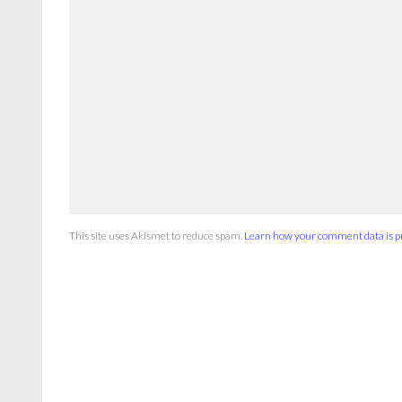
This site uses Akismet to reduce spam.
Learn how your comment data is p