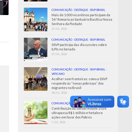
COMUNICAÇÃO
/
DESTAQUE
/
SSVP BRASIL
Mais de 1000 vicentinos participam da
56ª Romaria ao Santuário Basílica Nossa
Senhora da Piedade
27 JUL, 2026
COMUNICAÇÃO
/
DESTAQUE
/
SSVP BRASIL
SSVP participa das discussões sobre
ILPIs no Senado
27 JUL, 2026
COMUNICAÇÃO
/
DESTAQUE
/
SSVP BRASIL
/
VATICANO
Acolher sem fronteiras: como a SSVP
responde às “novas pobrezas” dos
migrantes no Brasil
18 JUL, 2026
COMUNICAÇÃO
/
SSVP BRASIL
Contribuição da Solidariedade 2026
ultrapassa R$ 1 milhão e fortalece
ações em favor dos Pobres
7 JUL, 2026