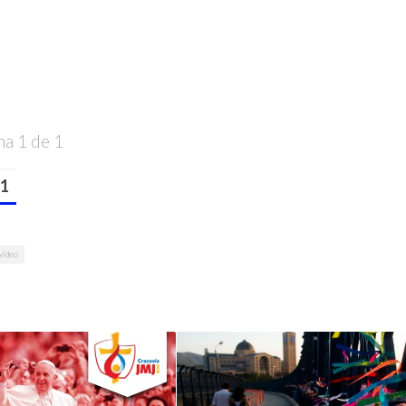
na 1 de 1
1
vídeo