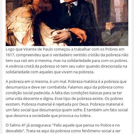
Logo que Vicente de Paulo começou a trabalhar com os Pobres em
1617, compreendeu que o verdadeiro sentido cristão da pobreza não
tem sua raiz em si mesma, mas na solidariedade para com os pobres.
A vivência cristã da pobreza só tem seu valor quando direcionada na
solidariedade com aqueles que vivem na pobreza.
A pobreza em si mesma, é um mal. Pobreza matéria é a pobreza que
desumaniza e deve ser combatida. Falamos aqui da pobreza como
condição social padecida. A falta das condições básicas para se ter
uma vida descente e digna. Esse tipo de pobreza existe. Os pobres
existem. Pobreza material é rejeitada por Deus. Pobreza material é
um fato social que desumaniza quem sofre. È também um fato social
que desonra a sociedade que provoca ou tolera.
O Salmo 41 já assegurava: “Feliz aquele que pensa no Pobre e no
desvalido”. Trata-se aqui da pobreza como fenômeno social a ser