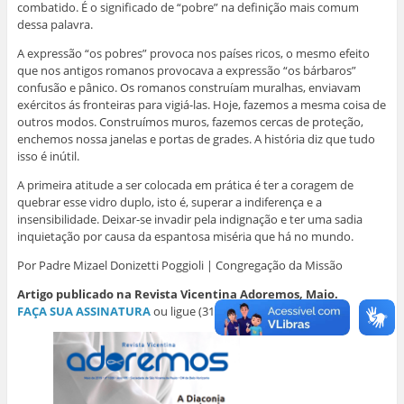
combatido. É o significado de “pobre” na definição mais comum
dessa palavra.
A expressão “os pobres” provoca nos países ricos, o mesmo efeito
que nos antigos romanos provocava a expressão “os bárbaros”
confusão e pânico. Os romanos construíam muralhas, enviavam
exércitos ás fronteiras para vigiá-las. Hoje, fazemos a mesma coisa de
outros modos. Construímos muros, fazemos cercas de proteção,
enchemos nossa janelas e portas de grades. A história diz que tudo
isso é inútil.
A primeira atitude a ser colocada em prática é ter a coragem de
quebrar esse vidro duplo, isto é, superar a indiferença e a
insensibilidade. Deixar-se invadir pela indignação e ter uma sadia
inquietação por causa da espantosa miséria que há no mundo.
Por Padre Mizael Donizetti Poggioli | Congregação da Missão
Artigo publicado na Revista Vicentina Adoremos, Maio.
FAÇA SUA ASSINATURA
ou ligue (31) 3349.1700