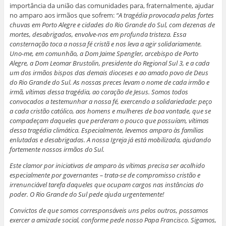
importância da união das comunidades para, fraternalmente, ajudar
no amparo aos irmãos que sofrem:
“A tragédia provocada pelas fortes
chuvas em Porto Alegre e cidades do Rio Grande do Sul, com dezenas de
mortes, desabrigados, envolve-nos em profunda tristeza. Essa
consternação toca a nossa fé cristã e nos leva a agir solidariamente.
Uno-me, em comunhão, a Dom Jaime Spengler, arcebispo de Porto
Alegre, a Dom Leomar Brustolin, presidente do Regional Sul 3, e a cada
um dos irmãos bispos das demais dioceses e ao amado povo de Deus
do Rio Grande do Sul. As nossas preces levam o nome de cada irmão e
irmã, vítimas dessa tragédia, ao coração de Jesus. Somos todos
convocados a testemunhar a nossa fé, exercendo a solidariedade: peço
a cada cristão católico, aos homens e mulheres de boa vontade, que se
compadeçam daqueles que perderam o pouco que possuíam, vítimas
dessa tragédia climática. Especialmente, levemos amparo às famílias
enlutadas e desabrigadas. A nossa Igreja já está mobilizada, ajudando
fortemente nossos irmãos do Sul.
Este clamor por iniciativas de amparo às vítimas precisa ser acolhido
especialmente por governantes – trata-se de compromisso cristão e
irrenunciável tarefa daqueles que ocupam cargos nas instâncias do
poder. O Rio Grande do Sul pede ajuda urgentemente!
Convictos de que somos corresponsáveis uns pelos outros, possamos
exercer a amizade social, conforme pede nosso Papa Francisco. Sigamos,