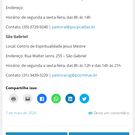
Endereço:
Horário: de segunda a sexta-feira, das 8h às 14h
Contato: (35) 3729-9240 |
pastoral@pucpcaldas.br
São Gabriel
Local: Centro de Espiritualidade Jesus Mestre
Endereço: Rua Walter Ianni, 255 – São Gabriel
Horário: de segunda a sexta-feira, das 8h às 12h e das 14h às 21h
Contato: (31) 3439-5220 |
pastoral.sg@pucminas.br
Compartilhe isso:
C
C
C
C
C
C
l
l
l
l
l
l
i
i
i
i
i
i
q
q
q
q
q
q
u
u
u
u
u
u
7 de maio de 2024
Deixe um comentário
e
e
e
e
e
e
p
p
p
p
p
p
a
a
a
a
a
a
r
r
r
r
r
r
a
a
a
a
a
a
i
e
c
c
c
c