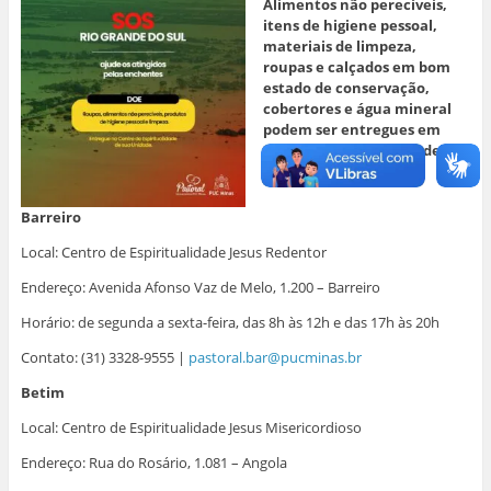
Alimentos não perecíveis,
itens de higiene pessoal,
materiais de limpeza,
roupas e calçados em bom
estado de conservação,
cobertores e água mineral
podem ser entregues em
todos os
campi
e unidades
da PUC Minas
.
Barreiro
Local: Centro de Espiritualidade Jesus Redentor
Endereço: Avenida Afonso Vaz de Melo, 1.200 – Barreiro
Horário: de segunda a sexta-feira, das 8h às 12h e das 17h às 20h
Contato: (31) 3328-9555 |
pastoral.bar@pucminas.br
Betim
Local: Centro de Espiritualidade Jesus Misericordioso
Endereço: Rua do Rosário, 1.081 – Angola