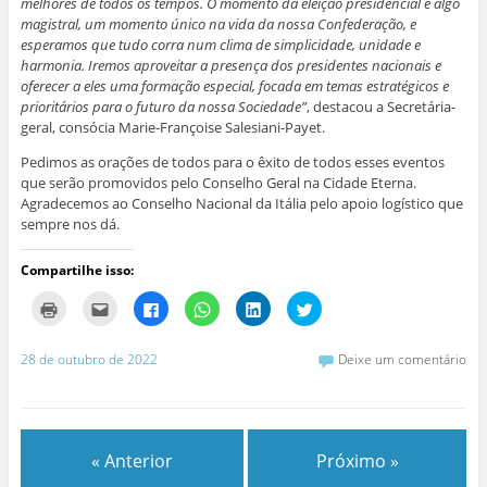
melhores de todos os tempos. O momento da eleição presidencial é algo
magistral, um momento único na vida da nossa Confederação, e
esperamos que tudo corra num clima de simplicidade, unidade e
harmonia. Iremos aproveitar a presença dos presidentes nacionais e
oferecer a eles uma formação especial, focada em temas estratégicos e
prioritários para o futuro da nossa Sociedade”
, destacou a Secretária-
geral, consócia Marie-Françoise Salesiani-Payet.
Pedimos as orações de todos para o êxito de todos esses eventos
que serão promovidos pelo Conselho Geral na Cidade Eterna.
Agradecemos ao Conselho Nacional da Itália pelo apoio logístico que
sempre nos dá.
Compartilhe isso:
C
C
C
C
C
C
l
l
l
l
l
l
i
i
i
i
i
i
q
q
q
q
q
q
u
u
u
u
u
u
28 de outubro de 2022
Deixe um comentário
e
e
e
e
e
e
p
p
p
p
p
p
a
a
a
a
a
a
r
r
r
r
r
r
a
a
a
a
a
a
i
e
c
c
c
c
m
n
o
o
o
o
« Anterior
Próximo »
p
v
m
m
m
m
r
i
p
p
p
p