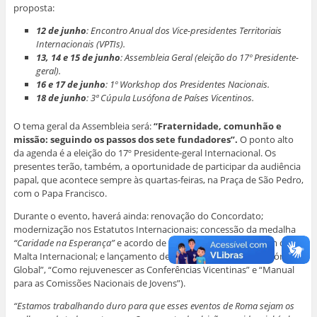
proposta:
12 de junho
: Encontro Anual dos Vice-presidentes Territoriais
Internacionais (VPTIs).
13, 14 e 15 de junho
: Assembleia Geral (eleição do 17º Presidente-
geral).
16 e 17 de junho
: 1º Workshop dos Presidentes Nacionais.
18 de junho
: 3ª Cúpula Lusófona de Países Vicentinos.
O tema geral da Assembleia será:
“Fraternidade, comunhão e
missão: seguindo os passos dos sete fundadores”.
O ponto alto
da agenda é a eleição do 17º Presidente-geral Internacional. Os
presentes terão, também, a oportunidade de participar da audiência
papal, que acontece sempre às quartas-feiras, na Praça de São Pedro,
com o Papa Francisco.
Durante o evento, haverá ainda: renovação do Concordato;
modernização nos Estatutos Internacionais; concessão da medalha
“Caridade na Esperança”
e acordo de cooperação com a Ordem de
Malta Internacional; e lançamento de três documentos (“Relatório
Global”, “Como rejuvenescer as Conferências Vicentinas” e “Manual
para as Comissões Nacionais de Jovens”).
“Estamos trabalhando duro para que esses eventos de Roma sejam os