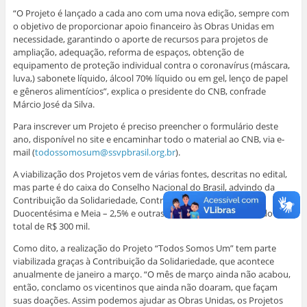
“O Projeto é lançado a cada ano com uma nova edição, sempre com
o objetivo de proporcionar apoio financeiro às Obras Unidas em
necessidade, garantindo o aporte de recursos para projetos de
ampliação, adequação, reforma de espaços, obtenção de
equipamento de proteção individual contra o coronavírus (máscara,
luva,) sabonete líquido, álcool 70% líquido ou em gel, lenço de papel
e gêneros alimentícios”, explica o presidente do CNB, confrade
Márcio José da Silva.
Para inscrever um Projeto é preciso preencher o formulário deste
ano, disponível no site e encaminhar todo o material ao CNB, via e-
mail (
todossomosum@ssvpbrasil.org.br
).
A viabilização dos Projetos vem de várias fontes, descritas no edital,
mas parte é do caixa do Conselho Nacional do Brasil, advindo da
Contribuição da Solidariedade, Contribuição Regulamentar
Duocentésima e Meia – 2,5% e outras contribuições, perfazendo um
total de R$ 300 mil.
Como dito, a realização do Projeto “Todos Somos Um” tem parte
viabilizada graças à Contribuição da Solidariedade, que acontece
anualmente de janeiro a março. “O mês de março ainda não acabou,
então, conclamo os vicentinos que ainda não doaram, que façam
suas doações. Assim podemos ajudar as Obras Unidas, os Projetos