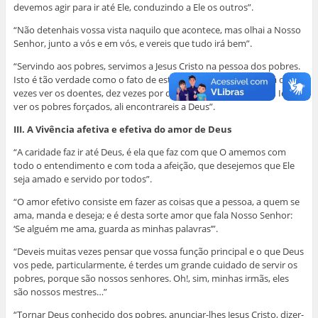
devemos agir para ir até Ele, conduzindo a Ele os outros”.
“Não detenhais vossa vista naquilo que acontece, mas olhai a Nosso
Senhor, junto a vós e em vós, e vereis que tudo irá bem”.
“Servindo aos pobres, servimos a Jesus Cristo na pessoa dos pobres.
Isto é tão verdade como o fato de estarmos aqui. Uma irmã irá dez
vezes ver os doentes, dez vezes por dia ali encontrará a Deus… Ide
ver os pobres forçados, ali encontrareis a Deus”.
III. A Vivência afetiva e efetiva do amor de Deus
“A caridade faz ir até Deus, é ela que faz com que O amemos com
todo o entendimento e com toda a afeição, que desejemos que Ele
seja amado e servido por todos”.
“O amor efetivo consiste em fazer as coisas que a pessoa, a quem se
ama, manda e deseja; e é desta sorte amor que fala Nosso Senhor:
‘Se alguém me ama, guarda as minhas palavras’”.
“Deveis muitas vezes pensar que vossa função principal e o que Deus
vos pede, particularmente, é terdes um grande cuidado de servir os
pobres, porque são nossos senhores. Oh!, sim, minhas irmãs, eles
são nossos mestres…”
“Tornar Deus conhecido dos pobres, anunciar-lhes Jesus Cristo, dizer-