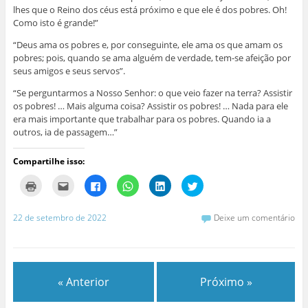
lhes que o Reino dos céus está próximo e que ele é dos pobres. Oh!
Como isto é grande!”
“Deus ama os pobres e, por conseguinte, ele ama os que amam os
pobres; pois, quando se ama alguém de verdade, tem-se afeição por
seus amigos e seus servos”.
“Se perguntarmos a Nosso Senhor: o que veio fazer na terra? Assistir
os pobres! … Mais alguma coisa? Assistir os pobres! … Nada para ele
era mais importante que trabalhar para os pobres. Quando ia a
outros, ia de passagem…”
Compartilhe isso:
C
C
C
C
C
C
l
l
l
l
l
l
i
i
i
i
i
i
q
q
q
q
q
q
u
u
u
u
u
u
22 de setembro de 2022
Deixe um comentário
e
e
e
e
e
e
p
p
p
p
p
p
a
a
a
a
a
a
r
r
r
r
r
r
a
a
a
a
a
a
i
e
c
c
c
c
m
n
o
o
o
o
« Anterior
Próximo »
p
v
m
m
m
m
r
i
p
p
p
p
i
a
a
a
a
a
m
r
r
r
r
r