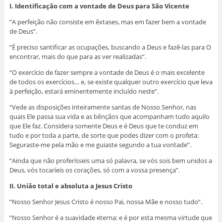
I. Identificação com a vontade de Deus para São Vicente
“A perfeição não consiste em êxtases, mas em fazer bem a vontade
de Deus”.
“É preciso santificar as ocupações, buscando a Deus e fazê-las para O
encontrar, mais do que para as ver realizadas”.
“O exercício de fazer sempre a vontade de Deus é o mais excelente
de todos os exercícios… e, se existe qualquer outro exercício que leva
à perfeição, estará eminentemente incluído neste”.
“Vede as disposições inteiramente santas de Nosso Senhor, nas
quais Ele passa sua vida e as bênçãos que acompanham tudo aquilo
que Ele faz. Considera somente Deus e é Deus que te conduz em
tudo e por toda a parte, de sorte que podes dizer com o profeta:
Seguraste-me pela mão e me guiaste segundo a tua vontade”.
“Ainda que não proferísseis uma só palavra, se vós sois bem unidos a
Deus, vós tocaríeis os corações, só com a vossa presença”.
II. União total e absoluta a Jesus Cristo
“Nosso Senhor Jesus Cristo é nosso Pai, nossa Mãe e nosso tudo”.
“Nosso Senhor é a suavidade eterna: e é por esta mesma virtude que