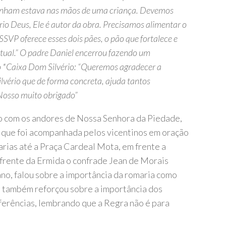
 tinham estava nas mãos de uma criança. Devemos
rio Deus, Ele é autor da obra. Precisamos alimentar o
SSVP oferece esses dois pães, o pão que fortalece e
tual.” O padre Daniel encerrou fazendo um
o *Caixa Dom Silvério: “Queremos agradecer a
lvério que de forma concreta, ajuda tantos
Nosso muito obrigado”
ão com os andores de Nossa Senhora da Piedade,
 que foi acompanhada pelos vicentinos em oração
arias até a Praça Cardeal Mota, em frente a
 frente da Ermida o confrade Jean de Morais
no, falou sobre a importância da romaria como
e também reforçou sobre a importância dos
ferências, lembrando que a Regra não é para