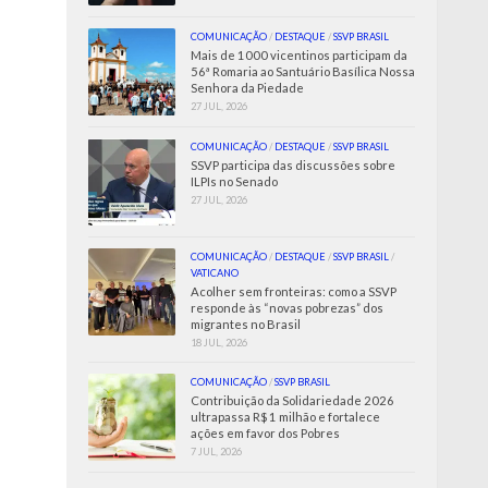
COMUNICAÇÃO
/
DESTAQUE
/
SSVP BRASIL
Mais de 1000 vicentinos participam da
56ª Romaria ao Santuário Basílica Nossa
Senhora da Piedade
27 JUL, 2026
COMUNICAÇÃO
/
DESTAQUE
/
SSVP BRASIL
SSVP participa das discussões sobre
ILPIs no Senado
27 JUL, 2026
COMUNICAÇÃO
/
DESTAQUE
/
SSVP BRASIL
/
VATICANO
Acolher sem fronteiras: como a SSVP
responde às “novas pobrezas” dos
migrantes no Brasil
18 JUL, 2026
COMUNICAÇÃO
/
SSVP BRASIL
Contribuição da Solidariedade 2026
ultrapassa R$ 1 milhão e fortalece
ações em favor dos Pobres
7 JUL, 2026