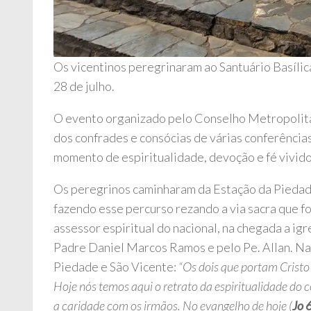
Os vicentinos peregrinaram ao Santuário Basíli
28 de julho.
O evento organizado pelo Conselho Metropolita
dos confrades e consócias de várias conferências
momento de espiritualidade, devoção e fé vivido
Os peregrinos caminharam da Estação da Piedad
fazendo esse percurso rezando a via sacra que fo
assessor espiritual do nacional, na chegada a igr
Padre Daniel Marcos Ramos e pelo Pe. Allan. Na
Piedade e São Vicente:
“Os dois que portam Crist
Hoje nós temos aqui o retrato da espiritualidade do
a caridade com os irmãos. No evangelho de hoje (
Jo 