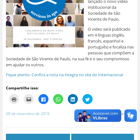
lançado o novo vídeo
institucional da
Sociedade de São
Vicente de Paulo.
O video será publicado
em 4 línguas (inglês,
francês, espanhol e
português) e focaliza nas
pessoas que compõem a
Sociedade de São Vicente de Paulo, na sua fé e o seu compromisso
em ajudar os outros.
Fique atento. Confira a nota na íntegra no site do Internacional
Compartilhe isso:
C
C
C
C
C
C
l
l
l
l
l
l
i
i
i
i
i
i
q
q
q
q
q
q
u
u
u
u
u
u
20 de novembro de 2019
Deixe um comentário
e
e
e
e
e
e
p
p
p
p
p
p
a
a
a
a
a
a
r
r
r
r
r
r
a
a
a
a
a
a
i
e
c
c
c
c
m
n
o
o
o
o