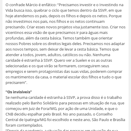
O confrade Márcio é enfático: “Precisamos investir e o Investindo na
Vida busca isso, quebrar o ciclo que temos dentro da SSVP, em que
hoje atendemos os pais, depois os filhos e depois os netos. Porque
não investimos nos pais, nos filhos e os netos continuam
precisando. Criar esses novos projetos visa justamente isso. Criar nos
vicentinos essa visão de que precisamos ir para águas mais
profundas, além da cesta básica. Temos também que orientar
nossos Pobres sobre os direitos legais deles. Precisamos nos adaptar
aos novos tempos, sem deixar de levar a cesta básica. Temos que
atender a todos, jovem, adultos, católicos ou não. Nenhuma
caridade é estranha à SSVP. Quero ver a Suelen e os as outras
selecionadas e os que virão se formarem, conseguirem seus
empregos e serem protagonistas das suas vidas, poderem comprar
os mantimentos da casa, o material escolar dos filhos e tudo o que
precisarem”.
“Os invisíveis”
Se nenhuma caridade é estranha à SSVP, a prova disso é o trabalho
realizado pelo Banho Solidário para pessoas em situação de rua, que
começou em Juiz de Fora/MG, por ação de uma Unidade, e que o
CNB decidiu espalhar pelo Brasil. No ano passado, o Conselho
Central de Ipatinga/MG foi escolhido e neste ano, São Paulo e Brasília
foram contemplados.
“Depois da pandemia, a situação das pessoas em situação de rua