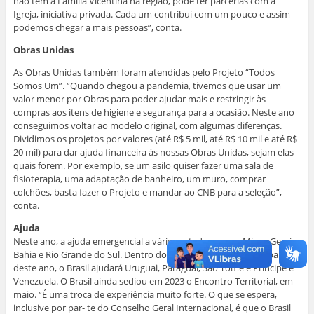
não tem a Família Vicentina na região, pode ter parcerias com a
Igreja, iniciativa privada. Cada um contribui com um pouco e assim
podemos chegar a mais pessoas”, conta.
Obras Unidas
As Obras Unidas também foram atendidas pelo Projeto “Todos
Somos Um”. “Quando chegou a pandemia, tivemos que usar um
valor menor por Obras para poder ajudar mais e restringir às
compras aos itens de higiene e segurança para a ocasião. Neste ano
conseguimos voltar ao modelo original, com algumas diferenças.
Dividimos os projetos por valores (até R$ 5 mil, até R$ 10 mil e até R$
20 mil) para dar ajuda financeira às nossas Obras Unidas, sejam elas
quais forem. Por exemplo, se um asilo quiser fazer uma sala de
fisioterapia, uma adaptação de banheiro, um muro, comprar
colchões, basta fazer o Projeto e mandar ao CNB para a seleção”,
conta.
Ajuda
Neste ano, a ajuda emergencial a vários estados, como Minas Gerais,
Bahia e Rio Grande do Sul. Dentro do cenário internacional, a partir
deste ano, o Brasil ajudará Uruguai, Paraguai, São Tomé e Príncipe e
Venezuela. O Brasil ainda sediou em 2023 o Encontro Territorial, em
maio. “É uma troca de experiência muito forte. O que se espera,
inclusive por par- te do Conselho Geral Internacional, é que o Brasil