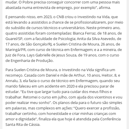
mudar. O Pobre precisa conseguir concorrer com uma pessoa mais
abastada numa entrevista de emprego, por exemplo”, afirma.
E pensando nisso, em 2023, o CNB criou o Investindo na Vida, que
está levando a assistidos a chance de se profissionalizarem, por meio
do subsídio de cursos técnicos e universitários. Neste primeiro ano,
quatro assistidas foram contempladas: Bianca Ferraz, de 18 anos, de
Guareí/SP, com a faculdade de Psicologia; Anita da Silva Asevedo, de
17 anos, de São Gonçalo/RJ, e Suelen Cristina de Moura, 26 anos, de
Maringá/PR, com curso de técnica em Enfermagem; e a a mineira, de
Juiz de Fora, Lays Gabrielle de Jesus Souza, de 19 anos, com o curso
de Engenharia de Produção.
Para Suelen Cristina de Moura, o Investindo na Vida significa um
recomeço. Casada com Daniel e mãe de Arthur, 10 anos, Heitor, 8, e
Annalu, 3, ela fazia o curso de técnico em Enfermagem, quando seu
marido faleceu em um acidente em 2020 e ela precisou parar de
estudar. “Eu tive que largar tudo para cuidar dos meus filhos e
trabalhar. Retomei o curso em julho, com ajuda dos vicentinos e vou
poder realizar meu sonho”. Os planos dela para o futuro são simples
em palavras, mas complexos em ações: “Quero exercer a profissão,
trabalhar certinho, com honestidade e criar minhas crianças com
amor e dignidade”, finaliza ela que hoje é atendida pela Conferência
Santa Rita de Cássia.