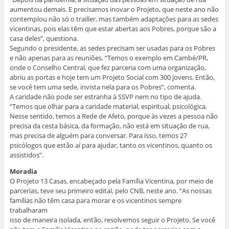
aumentou demais. E precisamos inovar o Projeto, que neste ano não
contemplou não só o trailler, mas também adaptações para as sedes
vicentinas, pois elas têm que estar abertas aos Pobres, porque são a
casa deles”, questiona.
Segundo o presidente, as sedes precisam ser usadas para os Pobres
e não apenas para as reuniões. “Temos o exemplo em Cambé/PR,
onde o Conselho Central, que fez parceria com uma organização,
abriu as portas e hoje tem um Projeto Social com 300 jovens. Então,
se você tem uma sede, invista nela para os Pobres”, comenta.
A caridade não pode ser estranha à SSVP nem no tipo de ajuda.
“Temos que olhar para a caridade material, espiritual, psicológica.
Nesse sentido, temos a Rede de Afeto, porque às vezes a pessoa não
precisa da cesta básica, da formação, não está em situação de rua,
mas precisa de alguém para conversar. Para isso, temos 27
psicólogos que estão aí para ajudar, tanto os vicentinos, quanto os
assistidos”.
Moradia
O Projeto 13 Casas, encabeçado pela Família Vicentina, por meio de
parcerias, teve seu primeiro edital, pelo CNB, neste ano. “As nossas
famílias não têm casa para morar e os vicentinos sempre
trabalharam
isso de maneira isolada, então, resolvemos seguir o Projeto. Se você