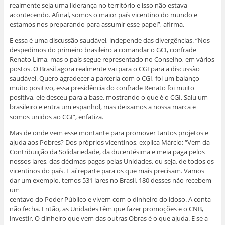
realmente seja uma liderança no território e isso não estava
acontecendo. Afinal, somos o maior país vicentino do mundo e
estamos nos preparando para assumir esse papel”, afirma.
E essa é uma discussão saudável, independe das divergências. “Nos
despedimos do primeiro brasileiro a comandar o GCI, confrade
Renato Lima, mas o país segue representado no Conselho, em vários
postos. O Brasil agora realmente vai para o CGI para a discussão
saudável. Quero agradecer a parceria com o CGI, foi um balanço
muito positivo, essa presidência do confrade Renato foi muito
positiva, ele desceu para a base, mostrando o que é o CGI. Saiu um
brasileiro e entra um espanhol, mas deixamos a nossa marca e
somos unidos ao CGI”, enfatiza.
Mas de onde vem esse montante para promover tantos projetos e
ajuda aos Pobres? Dos próprios vicentinos, explica Márcio: “Vem da
Contribuição da Solidariedade, da ducentésima e meia paga pelos
nossos lares, das décimas pagas pelas Unidades, ou seja, de todos os
vicentinos do país. E aí reparte para os que mais precisam. Vamos
dar um exemplo, temos 531 lares no Brasil, 180 desses não recebem
um
centavo do Poder Público e vivem com o dinheiro do idoso. A conta
não fecha. Então, as Unidades têm que fazer promoções e o CNB,
investir. O dinheiro que vem das outras Obras é o que ajuda. E se a