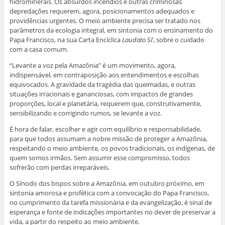
hidrominerais. Os absurdos incêndios e outras criminosas
depredações requerem, agora, posicionamentos adequados e
providências urgentes. O meio ambiente precisa ser tratado nos
parâmetros da ecologia integral, em sintonia com o ensinamento do
Papa Francisco, na sua Carta Encíclica
Laudato Si
’, sobre o cuidado
com a casa comum.
“Levante a voz pela Amazônia” é um movimento, agora,
indispensável, em contraposição aos entendimentos e escolhas
equivocados. A gravidade da tragédia das queimadas, e outras
situações irracionais e gananciosas, com impactos de grandes
proporções, local e planetária, requerem que, construtivamente,
sensibilizando e corrigindo rumos, se levante a voz.
É hora de falar, escolher e agir com equilíbrio e responsabilidade,
para que todos assumam a nobre missão de proteger a Amazônia,
respeitando o meio ambiente, os povos tradicionais, os indígenas, de
quem somos irmãos. Sem assumir esse compromisso, todos
sofrerão com perdas irreparáveis.
O Sínodo dos bispos sobre a Amazônia, em outubro próximo, em
sintonia amorosa e profética com a convocação do Papa Francisco,
no cumprimento da tarefa missionária e da evangelização, é sinal de
esperança e fonte de indicações importantes no dever de preservar a
vida, a partir do respeito ao meio ambiente.