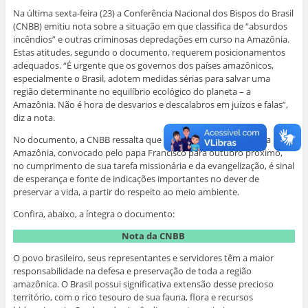
r
i
p
p
p
p
i
a
a
a
a
a
Na última sexta-feira (23) a Conferência Nacional dos Bispos do Brasil
m
r
r
r
r
r
(CNBB) emitiu nota sobre a situação em que classifica de “absurdos
i
p
t
t
t
t
r
o
i
i
i
i
incêndios” e outras criminosas depredações em curso na Amazônia.
(
r
l
l
l
l
a
e
h
h
h
h
Estas atitudes, segundo o documento, requerem posicionamentos
b
-
a
a
a
a
adequados. “É urgente que os governos dos países amazônicos,
r
m
r
r
r
r
e
a
n
n
n
n
especialmente o Brasil, adotem medidas sérias para salvar uma
e
i
o
o
o
o
região determinante no equilíbrio ecológico do planeta – a
m
l
F
W
L
T
n
a
a
h
i
w
Amazônia. Não é hora de desvarios e descalabros em juízos e falas”,
o
u
c
a
n
i
v
m
e
t
k
t
diz a nota.
a
a
b
s
e
t
j
m
o
A
d
e
No documento, a CNBB ressalta que Sínodo dos Bispos sobre a
a
i
o
p
I
r
n
g
k
p
n
(
Amazônia, convocado pelo papa Francisco para outubro próximo,
e
o
(
(
(
a
no cumprimento de sua tarefa missionária e da evangelização, é sinal
l
(
a
a
a
b
a
a
b
b
b
r
de esperança e fonte de indicações importantes no dever de
)
b
r
r
r
e
r
e
e
e
e
preservar a vida, a partir do respeito ao meio ambiente.
e
e
e
e
m
e
m
m
m
n
Confira, abaixo, a íntegra o documento:
m
n
n
n
o
n
o
o
o
v
o
v
v
v
a
Nota da CNBB
v
a
a
a
j
a
j
j
j
a
j
a
a
a
n
O povo brasileiro, seus representantes e servidores têm a maior
a
n
n
n
e
responsabilidade na defesa e preservação de toda a região
n
e
e
e
l
e
l
l
l
a
amazônica. O Brasil possui significativa extensão desse precioso
l
a
a
a
)
território, com o rico tesouro de sua fauna, flora e recursos
a
)
)
)
)