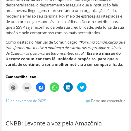
descentralizadas, o departamento assegura que a instituição fale
uma mesma linguagem, representando uma organização sólida,
moderna e fiel ao seu carisma. Por meio de estratégias integradas e
de uma presença responsável nas mídias, o Decom contribui para
que a SSVP seja reconhecida pela sua credibilidade, pela força da sua
missão e pelo compromisso com os mais necessitados.
Como destaca o Manual de Comunicação:
“Por uma comunicação que
transforme, que motive a mudança de estruturas e aproxime os ideais
de Ozanam às posturas de todo vicentino atual.”
Essa é a missão do
Decom: comunicar com fé, unidade e propósito, para que a
caridade continue a ser a melhor notícia a ser compartilhada.
Compartilhe isso:
C
C
C
C
C
C
l
l
l
l
l
l
i
i
i
i
i
i
q
q
q
q
q
q
u
u
u
u
u
u
12 de novembro de 2025
Deixe um comentário
e
e
e
e
e
e
p
p
p
p
p
p
a
a
a
a
a
a
r
r
r
r
r
r
a
a
a
a
a
a
i
e
c
c
c
c
CNBB: Levante a voz pela Amazônia
m
n
o
o
o
o
p
v
m
m
m
m