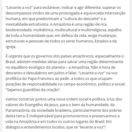
“Levante a voz” para esclarecer, indicar e agir diferente, superar os
descompassos vindos de uma prolongada e equivocada intervenção
humana, em que predominam a “cultura do descarte” e a
mentalidade extrativista. A Amazônia é uma região de rica
biodiversidade, multiétnica, multicultural e multirreligiosa, espelho
de toda a humanidade que, em defesa da vida, exige mudanças
estruturais e pessoais de todos os seres humanos, Estados e da
Igreja.
É urgente que os governos dos países amazônicos, especialmente o
Brasil, adotem medidas sérias para salvar uma região determinante
no equilíbrio ecológico do planeta – a Amazônia. Não é hora de
desvarios e descalabros em juízos e falas. “Levante a voz” na voz
profética do Papa Francisco ao pedir, a todos os que ocupam
posições de responsabilidade no campo econômico, político e social:
“Sejamos guardiões da criação”.
Vamos construir juntos uma nova ordem social e política, à luz dos
valores do Evangelho de Jesus, para o bem da humanidade, da
Panamazônia, da sociedade brasileira, particularmente dos pobres
desta terra. É indispensável para promovermos e preservarmos a
vida na Amazônia e em todos os outros lugares do Brasil. Em
diálogos e entendimentos lúcidos, que se “levante a voz”!