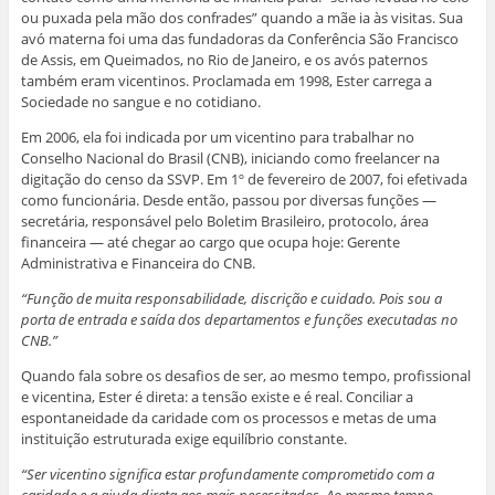
ou puxada pela mão dos confrades” quando a mãe ia às visitas. Sua
avó materna foi uma das fundadoras da Conferência São Francisco
de Assis, em Queimados, no Rio de Janeiro, e os avós paternos
também eram vicentinos. Proclamada em 1998, Ester carrega a
Sociedade no sangue e no cotidiano.
Em 2006, ela foi indicada por um vicentino para trabalhar no
Conselho Nacional do Brasil (CNB), iniciando como freelancer na
digitação do censo da SSVP. Em 1º de fevereiro de 2007, foi efetivada
como funcionária. Desde então, passou por diversas funções —
secretária, responsável pelo Boletim Brasileiro, protocolo, área
financeira — até chegar ao cargo que ocupa hoje: Gerente
Administrativa e Financeira do CNB.
“Função de muita responsabilidade, discrição e cuidado. Pois sou a
porta de entrada e saída dos departamentos e funções executadas no
CNB.”
Quando fala sobre os desafios de ser, ao mesmo tempo, profissional
e vicentina, Ester é direta: a tensão existe e é real. Conciliar a
espontaneidade da caridade com os processos e metas de uma
instituição estruturada exige equilíbrio constante.
“Ser vicentino significa estar profundamente comprometido com a
caridade e a ajuda direta aos mais necessitados. Ao mesmo tempo,