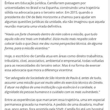
Ênfase em Educação Jurídica, Camilla tem passagem por
universidades no Brasil e na Espanha, construindo uma trajetória
sólida na advocacia para o terceiro setor. Em 2015, quando o
presidente do CM de Belo Horizonte a chamou para ajudar em
algumas questões jurídicas da unidade, ela não imaginou que aquela
reunião marcaria uma virada definitiva.
“Havia um forte chamado dentro de mim sobre a missão, que tudo
aquilo não era ‘mais um trabalho’. Dizia muito mais respeito sobre
colocar tudo o que Deus me deu numa perspectiva técnica, de alguma
forma, para a missão vicentina.”
Hoje, o escritório de Camilla atua em áreas como direito trabalhista,
tributário, cível, associativo, ambiental e empresarial, todas voltadas
para as necessidades do terceiro setor. Mas é na forma de exercer
essa advocacia que mora a diferença vicentina:
“Ser advogada da Sociedade de São Vicente de Paulo é, antes de tudo,
assumir uma missão que vai muito além do exercício técnico do Direito.
É atuar na defesa de uma instituição cuja essência é a caridade, a
dignidade da pessoa humana e o cuidado com os mais vulneráveis.”
Entre as experiências que marcaram essa trajetória, uma em especial
permanece gravada na memória. A pedido de uma doadora, mulher
que, anos antes, fora assistida pela SSVP, Camilla foi até um hospital