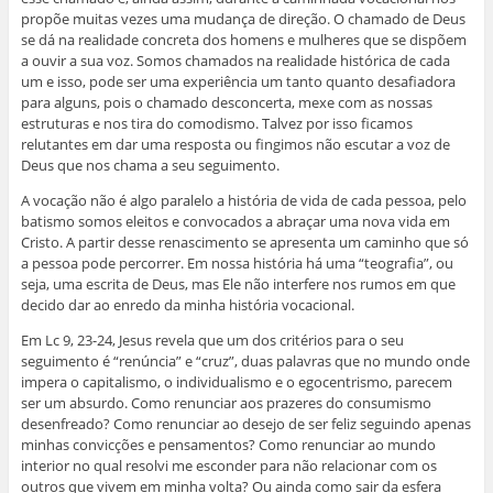
propõe muitas vezes uma mudança de direção. O chamado de Deus
se dá na realidade concreta dos homens e mulheres que se dispõem
a ouvir a sua voz. Somos chamados na realidade histórica de cada
um e isso, pode ser uma experiência um tanto quanto desafiadora
para alguns, pois o chamado desconcerta, mexe com as nossas
estruturas e nos tira do comodismo. Talvez por isso ficamos
relutantes em dar uma resposta ou fingimos não escutar a voz de
Deus que nos chama a seu seguimento.
A vocação não é algo paralelo a história de vida de cada pessoa, pelo
batismo somos eleitos e convocados a abraçar uma nova vida em
Cristo. A partir desse renascimento se apresenta um caminho que só
a pessoa pode percorrer. Em nossa história há uma “teografia”, ou
seja, uma escrita de Deus, mas Ele não interfere nos rumos em que
decido dar ao enredo da minha história vocacional.
Em Lc 9, 23-24, Jesus revela que um dos critérios para o seu
seguimento é “renúncia” e “cruz”, duas palavras que no mundo onde
impera o capitalismo, o individualismo e o egocentrismo, parecem
ser um absurdo. Como renunciar aos prazeres do consumismo
desenfreado? Como renunciar ao desejo de ser feliz seguindo apenas
minhas convicções e pensamentos? Como renunciar ao mundo
interior no qual resolvi me esconder para não relacionar com os
outros que vivem em minha volta? Ou ainda como sair da esfera