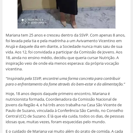
Mariana tem 25 anos e cresceu dentro da SSVP. Com apenas 8 anos,
foi levada pela tia e pela madrinha a um Avivamento Vicentino em
Arujá e daquele dia em diante, a Sociedade nunca mais saiu de sua
vida. Aos 12, foi convidada a participar da Comissão de Jovens. Aos
18, ainda no ensino médio, decidiu que queria cursar Nutrição. A
inspiração veio de onde ela menos esperava: da própria vocação
vicentina.
“Inspirada pela SSVP, encontrei uma forma concreta para contribuir
para o enfrentamento da fome através do bem-estar e da alimentação.”
Hoje, 18 anos depois daquele primeiro encontro, Mariana é
nutricionista formada, Coordenadora da Comissão Nacional de
Jovens da Região 4, e há três anos trabalha na Casa São Vicente de
Paulo de Suzano, vinculada à Conferência São Camilo, no Conselho
Central (CC) de Suzano. É lá que ela cuida, todos os dias, de pessoas
idosas que, muitas vezes, foram esquecidas pelo mundo.
E o cuidado de Mariana vai muito além do prato de comida. A cada