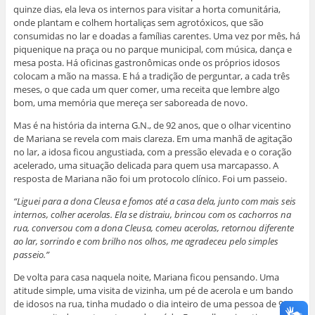
quinze dias, ela leva os internos para visitar a horta comunitária,
onde plantam e colhem hortaliças sem agrotóxicos, que são
consumidas no lar e doadas a famílias carentes. Uma vez por mês, há
piquenique na praça ou no parque municipal, com música, dança e
mesa posta. Há oficinas gastronômicas onde os próprios idosos
colocam a mão na massa. E há a tradição de perguntar, a cada três
meses, o que cada um quer comer, uma receita que lembre algo
bom, uma memória que mereça ser saboreada de novo.
Mas é na história da interna G.N., de 92 anos, que o olhar vicentino
de Mariana se revela com mais clareza. Em uma manhã de agitação
no lar, a idosa ficou angustiada, com a pressão elevada e o coração
acelerado, uma situação delicada para quem usa marcapasso. A
resposta de Mariana não foi um protocolo clínico. Foi um passeio.
“Liguei para a dona Cleusa e fomos até a casa dela, junto com mais seis
internos, colher acerolas. Ela se distraiu, brincou com os cachorros na
rua, conversou com a dona Cleusa, comeu acerolas, retornou diferente
ao lar, sorrindo e com brilho nos olhos, me agradeceu pelo simples
passeio.”
De volta para casa naquela noite, Mariana ficou pensando. Uma
atitude simple, uma visita de vizinha, um pé de acerola e um bando
de idosos na rua, tinha mudado o dia inteiro de uma pessoa de 92