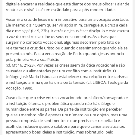
digital e encarar a realidade que está diante dos meus olhos? Falar de
renúncias e vivê-las é um escândalo para a pós-modernidade.
Assumir a cruz de Jesus é um imperativo para uma vocação acertada.
Ele mesmo diz: “Quem quiser vir após mim, carregue sua cruz a cada
dia e me siga” (Lc 9, 23b). Ir atrás de Jesus é ser discípulo e este escuta
a voz do mestre e acolhe os seus ensinamentos. As crises que
surgem no contexto vocacional, algumas decorrem pelo fato de
rejeitarmos a cruz de Cristo ou quando desanimamos quando ela se
presenta a nós. Basta ver a reação de Pedro quando Jesus anuncia
pela primeira vez a sua Paixão
(cf. Mt 16, 21-23). Por vezes as crises saem da ótica vocacional e são
causadas ou alimentadas por um conflito com a instituição. O
teólogo José Maria Lisboa, ao estabelecer uma relação entre carisma
e instituição afirma que há uma certa tensão (cf. LISBOA, Teologia da
Vocação, 1999).
Ouso dizer que a crise entre o vocacionado presbítero/consagrado e
a instituição é tensa e problemática quando não há diálogo e
humanidade entre as partes. Da parte da instituição em perceber
que seu membro não é apenas um número ou um objeto, mas uma
pessoa composta de sentimentos e que precisa ser respeitada e
acolhida, inclusive quando colabora para que o carisma se atualize,
apresentando boas ideias a instituição, mas sobretudo, pelo