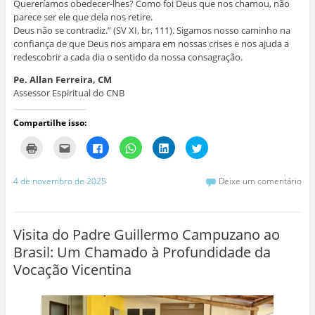
Quereríamos obedecer-lhes? Como foi Deus que nos chamou, não
parece ser ele que dela nos retire.
Deus não se contradiz.” (SV XI, br, 111). Sigamos nosso caminho na
confiança de que Deus nos ampara em nossas crises e nos ajuda a
redescobrir a cada dia o sentido da nossa consagração.
Pe. Allan Ferreira, CM
Assessor Espiritual do CNB
Compartilhe isso:
C
C
C
C
C
C
l
l
l
l
l
l
i
i
i
i
i
i
q
q
q
q
q
q
u
u
u
u
u
u
4 de novembro de 2025
Deixe um comentário
e
e
e
e
e
e
p
p
p
p
p
p
a
a
a
a
a
a
r
r
r
r
r
r
a
a
a
a
a
a
i
e
c
c
c
c
Visita do Padre Guillermo Campuzano ao
m
n
o
o
o
o
p
v
m
m
m
m
Brasil: Um Chamado à Profundidade da
r
i
p
p
p
p
i
a
a
a
a
a
Vocação Vicentina
m
r
r
r
r
r
i
p
t
t
t
t
r
o
i
i
i
i
(
r
l
l
l
l
a
e
h
h
h
h
b
-
a
a
a
a