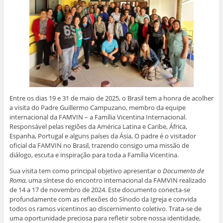
r
m
r
r
r
r
e
a
n
n
n
n
e
i
o
o
o
o
m
l
F
W
L
T
n
a
a
h
i
w
o
u
c
a
n
i
v
m
e
t
k
t
a
a
b
s
e
t
j
m
o
A
d
e
a
i
o
p
I
r
n
g
k
p
n
(
e
o
(
(
(
a
l
(
a
a
a
b
a
a
b
b
b
r
)
b
r
r
r
e
r
e
e
e
e
Entre os dias 19 e 31 de maio de 2025, o Brasil tem a honra de acolher
e
e
e
e
m
e
m
m
m
n
a visita do Padre Guillermo Campuzano, membro da equipe
m
n
n
n
o
internacional da FAMVIN – a Família Vicentina Internacional.
n
o
o
o
v
o
v
v
v
a
Responsável pelas regiões da América Latina e Caribe, África,
v
a
a
a
j
Espanha, Portugal e alguns países da Ásia, O padre é o visitador
a
j
j
j
a
j
a
a
a
n
oficial da FAMVIN no Brasil, trazendo consigo uma missão de
a
n
n
n
e
diálogo, escuta e inspiração para toda a Família Vicentina.
n
e
e
e
l
e
l
l
l
a
l
a
a
a
)
Sua visita tem como principal objetivo apresentar o
Documento de
a
)
)
)
)
Roma
, uma síntese do encontro internacional da FAMVIN realizado
de 14 a 17 de novembro de 2024. Este documento conecta-se
profundamente com as reflexões do Sínodo da Igreja e convida
todos os ramos vicentinos ao discernimento coletivo. Trata-se de
uma oportunidade preciosa para refletir sobre nossa identidade,