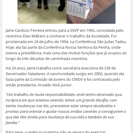
Jaine Cardozo Ferreira entrou para a SSVP em 1992, convidada pelo
vicentino Elias Máltaro a conhecer o trabalho da Sociedade. Foi
proclamada em 24 de julho de 1994, na Conferência São Judas Tadeu.
Hoje, ela faz parte da Conferência Nossa Senhora da Penha, onde
exerce a presidência, mais uma das muitas funções que já ocupou ao
longo de três décadas de caminhada vicentina.
Há 24 anos, Jaine trabalha como secretária executiva do CM de
Governador Valadares. A oportunidade surgiu em 2002, quando ela
fazia parte da Comissão de Jovens do CMGV e foi contratada pelo
então presidente, Arnaldo Nick Junior.
“Um trabalho de muita responsabilidade, onde tenho observado que,
na época em que estamos vivendo, temos um grande desafio, com
tantas mudanças nas leis, precisamos estar sempre atualizados e
prontos para orientar e ajudar nossos irmãos carentes a conseguirem o
que eles têm direito para mudança de sua vida e também de sua
família.”
Para Jaine, a vivência vicentina não se separa do exercício