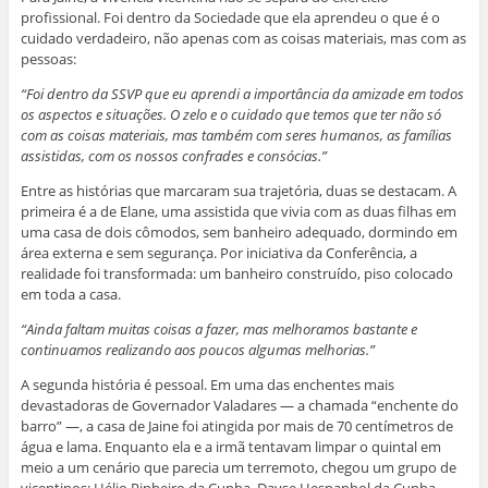
profissional. Foi dentro da Sociedade que ela aprendeu o que é o
cuidado verdadeiro, não apenas com as coisas materiais, mas com as
pessoas:
“Foi dentro da SSVP que eu aprendi a importância da amizade em todos
os aspectos e situações. O zelo e o cuidado que temos que ter não só
com as coisas materiais, mas também com seres humanos, as famílias
assistidas, com os nossos confrades e consócias.”
Entre as histórias que marcaram sua trajetória, duas se destacam. A
primeira é a de Elane, uma assistida que vivia com as duas filhas em
uma casa de dois cômodos, sem banheiro adequado, dormindo em
área externa e sem segurança. Por iniciativa da Conferência, a
realidade foi transformada: um banheiro construído, piso colocado
em toda a casa.
“Ainda faltam muitas coisas a fazer, mas melhoramos bastante e
continuamos realizando aos poucos algumas melhorias.”
A segunda história é pessoal. Em uma das enchentes mais
devastadoras de Governador Valadares — a chamada “enchente do
barro” —, a casa de Jaine foi atingida por mais de 70 centímetros de
água e lama. Enquanto ela e a irmã tentavam limpar o quintal em
meio a um cenário que parecia um terremoto, chegou um grupo de
vicentinos: Hélio Pinheiro da Cunha, Dayse Hespanhol da Cunha