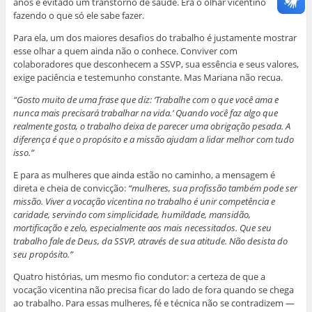
anos e evitado um transtorno de saúde. Era o olhar vicentino
fazendo o que só ele sabe fazer.
Para ela, um dos maiores desafios do trabalho é justamente mostrar
esse olhar a quem ainda não o conhece. Conviver com
colaboradores que desconhecem a SSVP, sua essência e seus valores,
exige paciência e testemunho constante. Mas Mariana não recua.
“Gosto muito de uma frase que diz: ‘Trabalhe com o que você ama e
nunca mais precisará trabalhar na vida.’ Quando você faz algo que
realmente gosta, o trabalho deixa de parecer uma obrigação pesada. A
diferença é que o propósito e a missão ajudam a lidar melhor com tudo
isso.”
E para as mulheres que ainda estão no caminho, a mensagem é
direta e cheia de convicção:
“mulheres, sua profissão também pode ser
missão. Viver a vocação vicentina no trabalho é unir competência e
caridade, servindo com simplicidade, humildade, mansidão,
mortificação e zelo, especialmente aos mais necessitados. Que seu
trabalho fale de Deus, da SSVP, através de sua atitude. Não desista do
seu propósito.”
Quatro histórias, um mesmo fio condutor: a certeza de que a
vocação vicentina não precisa ficar do lado de fora quando se chega
ao trabalho. Para essas mulheres, fé e técnica não se contradizem —