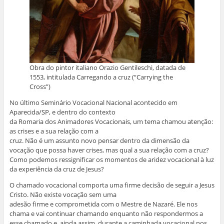
a
i
o
p
I
r
n
g
k
p
n
(
e
o
(
(
(
a
l
(
a
a
a
b
a
a
b
b
b
r
)
b
r
r
r
e
r
e
e
e
e
e
e
e
e
m
e
m
m
m
n
m
n
n
n
o
n
o
o
o
v
Obra do pintor italiano Orazio Gentileschi, datada de
o
v
v
v
a
1553, intitulada Carregando a cruz (“Carrying the
v
a
a
a
j
a
j
j
j
a
Cross”)
j
a
a
a
n
a
n
n
n
e
n
e
e
e
l
No último Seminário Vocacional Nacional acontecido em
e
l
l
l
a
Aparecida/SP, e dentro do contexto
l
a
a
a
)
a
)
)
)
da Romaria dos Animadores Vocacionais, um tema chamou atenção:
)
as crises e a sua relação com a
cruz. Não é um assunto novo pensar dentro da dimensão da
vocação que possa haver crises, mas qual a sua relação com a cruz?
Como podemos ressignificar os momentos de aridez vocacional à luz
da experiência da cruz de Jesus?
O chamado vocacional comporta uma firme decisão de seguir a Jesus
Cristo. Não existe vocação sem uma
adesão firme e comprometida com o Mestre de Nazaré. Ele nos
chama e vai continuar chamando enquanto não respondermos a
esse chamado e, ainda assim, durante a caminhada vocacional nos