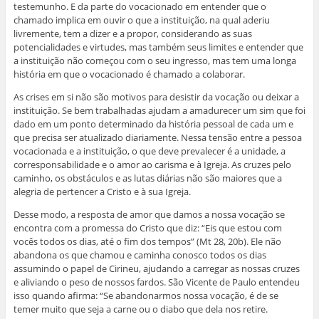
testemunho. E da parte do vocacionado em entender que o
chamado implica em ouvir o que a instituição, na qual aderiu
livremente, tem a dizer e a propor, considerando as suas
potencialidades e virtudes, mas também seus limites e entender que
a instituição não começou com o seu ingresso, mas tem uma longa
história em que o vocacionado é chamado a colaborar.
As crises em si não são motivos para desistir da vocação ou deixar a
instituição. Se bem trabalhadas ajudam a amadurecer um sim que foi
dado em um ponto determinado da história pessoal de cada um e
que precisa ser atualizado diariamente. Nessa tensão entre a pessoa
vocacionada e a instituição, o que deve prevalecer é a unidade, a
corresponsabilidade e o amor ao carisma e à Igreja. As cruzes pelo
caminho, os obstáculos e as lutas diárias não são maiores que a
alegria de pertencer a Cristo e à sua Igreja.
Desse modo, a resposta de amor que damos a nossa vocação se
encontra com a promessa do Cristo que diz: “Eis que estou com
vocês todos os dias, até o fim dos tempos” (Mt 28, 20b). Ele não
abandona os que chamou e caminha conosco todos os dias
assumindo o papel de Cirineu, ajudando a carregar as nossas cruzes
e aliviando o peso de nossos fardos. São Vicente de Paulo entendeu
isso quando afirma: “Se abandonarmos nossa vocação, é de se
temer muito que seja a carne ou o diabo que dela nos retire.