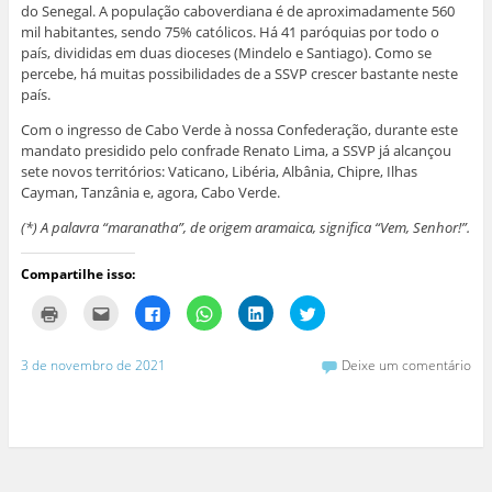
do Senegal. A população caboverdiana é de aproximadamente 560
mil habitantes, sendo 75% católicos. Há 41 paróquias por todo o
país, divididas em duas dioceses (Mindelo e Santiago). Como se
percebe, há muitas possibilidades de a SSVP crescer bastante neste
país.
Com o ingresso de Cabo Verde à nossa Confederação, durante este
mandato presidido pelo confrade Renato Lima, a SSVP já alcançou
sete novos territórios: Vaticano, Libéria, Albânia, Chipre, Ilhas
Cayman, Tanzânia e, agora, Cabo Verde.
(*) A palavra “maranatha”, de origem aramaica, significa “Vem, Senhor!”.
Compartilhe isso:
C
C
C
C
C
C
l
l
l
l
l
l
i
i
i
i
i
i
q
q
q
q
q
q
u
u
u
u
u
u
3 de novembro de 2021
Deixe um comentário
e
e
e
e
e
e
p
p
p
p
p
p
a
a
a
a
a
a
r
r
r
r
r
r
a
a
a
a
a
a
i
e
c
c
c
c
m
n
o
o
o
o
p
v
m
m
m
m
r
i
p
p
p
p