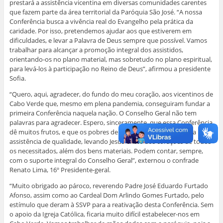
prestará a assistência vicentina em diversas comunidades carentes
que fazem parte da área territorial da Paróquia São José. “A nossa
Conferência busca a vivência real do Evangelho pela prática da
caridade. Por isso, pretendemos ajudar aos que estiverem em
dificuldades, e levar a Palavra de Deus sempre que possível. Vamos
trabalhar para alcançar a promoção integral dos assistidos,
orientando-os no plano material, mas sobretudo no plano espiritual,
para levá-los à participação no Reino de Deus”, afirmou a presidente
Sofia.
“Quero, aqui, agradecer, do fundo do meu coração, aos vicentinos de
Cabo Verde que, mesmo em plena pandemia, conseguiram fundar a
primeira Conferência naquela nação. O Conselho Geral não tem
palavras para agradecer. Espero, sinceramente, que essa Conferência
dê muitos frutos, e que os pobres de Cabo Verde recebam uma
assistência de qualidade, levando Jesus Cristo aos corações de todos
os necessitados, além dos bens materiais. Podem contar, sempre,
com o suporte integral do Conselho Geral”, externou o confrade
Renato Lima, 16º Presidente-geral.
“Muito obrigado ao pároco, reverendo Padre José Eduardo Furtado
Afonso, assim como ao Cardeal Dom Arlindo Gomes Furtado, pelo
estímulo que deram à SSVP para a reativação desta Conferência. Sem
o apoio da Igreja Católica, ficaria muito difícil estabelecer-nos em