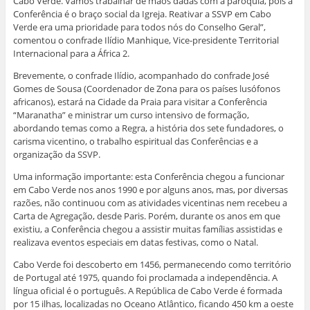
Cabo Verde. Vamos trabalhar de mãos dadas com a paróquia, pois a
Conferência é o braço social da Igreja. Reativar a SSVP em Cabo
Verde era uma prioridade para todos nós do Conselho Geral”,
comentou o confrade Ilídio Manhique, Vice-presidente Territorial
Internacional para a África 2.
Brevemente, o confrade Ilídio, acompanhado do confrade José
Gomes de Sousa (Coordenador de Zona para os países lusófonos
africanos), estará na Cidade da Praia para visitar a Conferência
“Maranatha” e ministrar um curso intensivo de formação,
abordando temas como a Regra, a história dos sete fundadores, o
carisma vicentino, o trabalho espiritual das Conferências e a
organização da SSVP.
Uma informação importante: esta Conferência chegou a funcionar
em Cabo Verde nos anos 1990 e por alguns anos, mas, por diversas
razões, não continuou com as atividades vicentinas nem recebeu a
Carta de Agregação, desde Paris. Porém, durante os anos em que
existiu, a Conferência chegou a assistir muitas famílias assistidas e
realizava eventos especiais em datas festivas, como o Natal.
Cabo Verde foi descoberto em 1456, permanecendo como território
de Portugal até 1975, quando foi proclamada a independência. A
língua oficial é o português. A República de Cabo Verde é formada
por 15 ilhas, localizadas no Oceano Atlântico, ficando 450 km a oeste