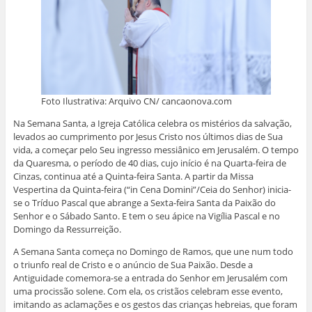
Foto Ilustrativa: Arquivo CN/ cancaonova.com
Na Semana Santa, a Igreja Católica celebra os mistérios da salvação,
levados ao cumprimento por Jesus Cristo nos últimos dias de Sua
vida, a começar pelo Seu ingresso messiânico em Jerusalém. O tempo
da Quaresma, o período de 40 dias, cujo início é na Quarta-feira de
Cinzas, continua até a Quinta-feira Santa. A partir da Missa
Vespertina da Quinta-feira (“in Cena Domini”/Ceia do Senhor) inicia-
se o Tríduo Pascal que abrange a Sexta-feira Santa da Paixão do
Senhor e o Sábado Santo. E tem o seu ápice na Vigília Pascal e no
Domingo da Ressurreição.
A Semana Santa começa no Domingo de Ramos, que une num todo
o triunfo real de Cristo e o anúncio de Sua Paixão. Desde a
Antiguidade comemora-se a entrada do Senhor em Jerusalém com
uma procissão solene. Com ela, os cristãos celebram esse evento,
imitando as aclamações e os gestos das crianças hebreias, que foram