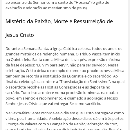
ao encontro do Senhor com o canto do “Hosana” (o grito de
exaltação e adoração ao messianismo de Jesus).
Mistério da Paixão, Morte e Ressurreição de
Jesus Cristo
Durante a Semana Santa, a Igreja Católica celebra, todos os anos, os
grandes mistérios da redenção humana. O Tríduo Pascal tem início
na Quinta-feira Santa com a Missa do Lava-pés, expressão máxima
da frase de Jesus: “Eu vim para servir, não para ser servido”. Nessa
celebração, Cristo deixa o exemplo do amor ao próximo; nessa Missa
também se recorda a instituição da Eucaristia e do sacerdócio. Ao
final da celebração, acontece a “Transladação do Santíssimo”, na qual
o sacerdote recolhe as Hóstias Consagradas e as deposita no
sacrário. Tudo isso acontece numa procissão luminosa, na qual, o
povo, em silêncio e recolhimento, é chamado à adoração a Nosso
Senhor Jesus Cristo, que vai entregar-Se como sacrifício.
Na Sexta-feira Santa recorda-se o dia em que Cristo entrega-Se como
vítima pela humanidade. A celebração desse dia se dá em três partes:
Liturgia da Palavra com o Evangelho da Paixão; adoração da cruz,
com o tradicional beijo da cruz e distribuição da comunhão. Esse é o