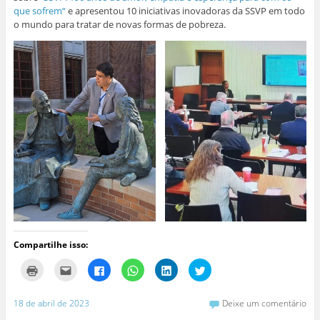
que sofrem
“
e apresentou 10 iniciativas inovadoras da SSVP em todo
o mundo para tratar de novas formas de pobreza.
Compartilhe isso:
C
C
C
C
C
C
l
l
l
l
l
l
i
i
i
i
i
i
q
q
q
q
q
q
u
u
u
u
u
u
18 de abril de 2023
Deixe um comentário
e
e
e
e
e
e
p
p
p
p
p
p