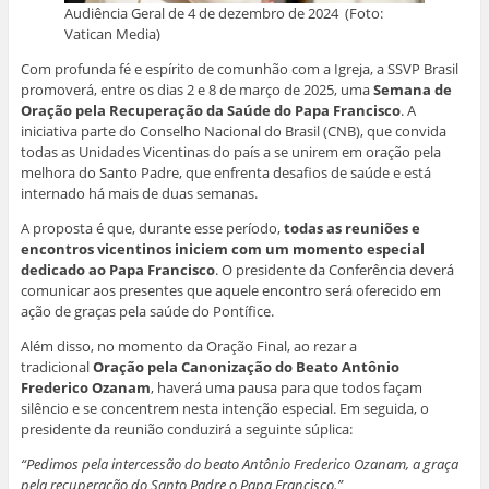
n
g
k
p
n
(
Audiência Geral de 4 de dezembro de 2024 (Foto:
e
o
(
(
(
a
l
(
a
a
a
b
Vatican Media)
a
a
b
b
b
r
)
b
r
r
r
e
r
e
e
e
e
Com profunda fé e espírito de comunhão com a Igreja, a SSVP Brasil
e
e
e
e
m
promoverá, entre os dias 2 e 8 de março de 2025, uma
Semana de
e
m
m
m
n
m
n
n
n
o
Oração pela Recuperação da Saúde do Papa Francisco
. A
n
o
o
o
v
iniciativa parte do Conselho Nacional do Brasil (CNB), que convida
o
v
v
v
a
v
a
a
a
j
todas as Unidades Vicentinas do país a se unirem em oração pela
a
j
j
j
a
j
a
a
a
n
melhora do Santo Padre, que enfrenta desafios de saúde e está
a
n
n
n
e
internado há mais de duas semanas.
n
e
e
e
l
e
l
l
l
a
l
a
a
a
)
A proposta é que, durante esse período,
todas as reuniões e
a
)
)
)
encontros vicentinos iniciem com um momento especial
)
dedicado ao Papa Francisco
. O presidente da Conferência deverá
comunicar aos presentes que aquele encontro será oferecido em
ação de graças pela saúde do Pontífice.
Além disso, no momento da Oração Final, ao rezar a
tradicional
Oração pela Canonização do Beato Antônio
Frederico Ozanam
, haverá uma pausa para que todos façam
silêncio e se concentrem nesta intenção especial. Em seguida, o
presidente da reunião conduzirá a seguinte súplica:
“Pedimos pela intercessão do beato Antônio Frederico Ozanam, a graça
pela recuperação do Santo Padre o Papa Francisco.”