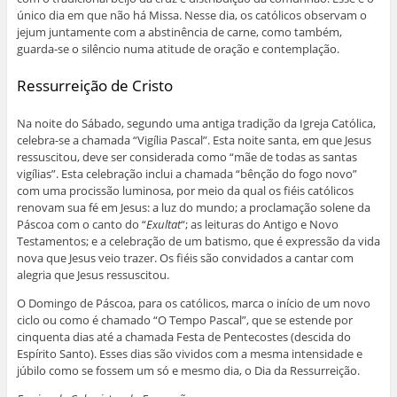
único dia em que não há Missa. Nesse dia, os católicos observam o
jejum juntamente com a abstinência de carne, como também,
guarda-se o silêncio numa atitude de oração e contemplação.
Ressurreição de Cristo
Na noite do Sábado, segundo uma antiga tradição da Igreja Católica,
celebra-se a chamada “Vigília Pascal”. Esta noite santa, em que Jesus
ressuscitou, deve ser considerada como “mãe de todas as santas
vigílias”. Esta celebração inclui a chamada “bênção do fogo novo”
com uma procissão luminosa, por meio da qual os fiéis católicos
renovam sua fé em Jesus: a luz do mundo; a proclamação solene da
Páscoa com o canto do “
Exultat
“; as leituras do Antigo e Novo
Testamentos; e a celebração de um batismo, que é expressão da vida
nova que Jesus veio trazer. Os fiéis são convidados a cantar com
alegria que Jesus ressuscitou.
O Domingo de Páscoa, para os católicos, marca o início de um novo
ciclo ou como é chamado “O Tempo Pascal”, que se estende por
cinquenta dias até a chamada Festa de Pentecostes (descida do
Espírito Santo). Esses dias são vividos com a mesma intensidade e
júbilo como se fossem um só e mesmo dia, o Dia da Ressurreição.