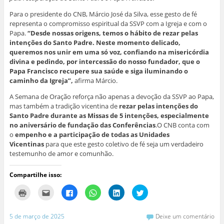
Para o presidente do CNB, Márcio José da Silva, esse gesto de fé
representa o compromisso espiritual da SSVP com a Igreja e com o
Papa.
“Desde nossas origens, temos o hábito de rezar pelas
intenções do Santo Padre. Neste momento delicado,
queremos nos unir em uma só voz, confiando na misericórdia
divina e pedindo, por intercessão do nosso fundador, que o
Papa Francisco recupere sua saúde e siga iluminando o
caminho da Igreja”,
afirma Márcio.
A Semana de Oração reforça não apenas a devoção da SSVP ao Papa,
mas também a tradição vicentina de
rezar pelas intenções do
Santo Padre durante as Missas de 5 intenções, especialmente
no aniversário de fundação das Conferências
.O CNB conta com
o
empenho e a participação de todas as Unidades
Vicentinas
para que este gesto coletivo de fé seja um verdadeiro
testemunho de amor e comunhão.
Compartilhe isso:
C
C
C
C
C
C
l
l
l
l
l
l
i
i
i
i
i
i
q
q
q
q
q
q
u
u
u
u
u
u
5 de março de 2025
Deixe um comentário
e
e
e
e
e
e