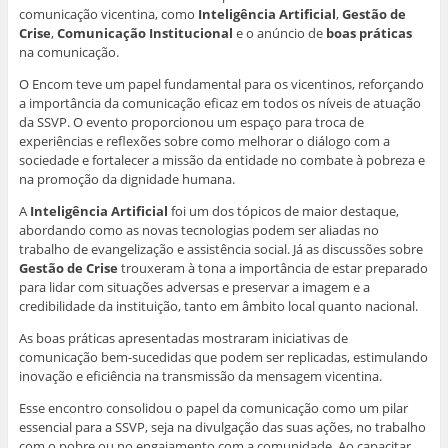
a
j
j
j
a
comunicação vicentina, como
Inteligência Artificial
,
Gestão de
j
a
a
a
n
a
n
n
n
e
Crise
,
Comunicação Institucional
e o anúncio de
boas práticas
n
e
e
e
l
e
l
l
l
a
na comunicação.
l
a
a
a
)
a
)
)
)
O Encom teve um papel fundamental para os vicentinos, reforçando
)
a importância da comunicação eficaz em todos os níveis de atuação
da SSVP. O evento proporcionou um espaço para troca de
experiências e reflexões sobre como melhorar o diálogo com a
sociedade e fortalecer a missão da entidade no combate à pobreza e
na promoção da dignidade humana.
A
Inteligência Artificial
foi um dos tópicos de maior destaque,
abordando como as novas tecnologias podem ser aliadas no
trabalho de evangelização e assistência social. Já as discussões sobre
Gestão de Crise
trouxeram à tona a importância de estar preparado
para lidar com situações adversas e preservar a imagem e a
credibilidade da instituição, tanto em âmbito local quanto nacional.
As boas práticas apresentadas mostraram iniciativas de
comunicação bem-sucedidas que podem ser replicadas, estimulando
inovação e eficiência na transmissão da mensagem vicentina.
Esse encontro consolidou o papel da comunicação como um pilar
essencial para a SSVP, seja na divulgação das suas ações, no trabalho
com o pobre ou no engajamento com a comunidade. Ao capacitar