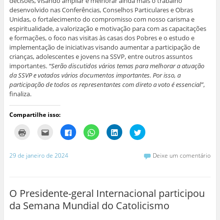
decisões, visando ampliar e melhorar ainda mais o trabalho
desenvolvido nas Conferências, Conselhos Particulares e Obras
Unidas, o fortalecimento do compromisso com nosso carisma e
espiritualidade, a valorização e motivação para com as capacitações
e formações, o foco nas visitas às casas dos Pobres e o estudo e
implementação de iniciativas visando aumentar a participação de
crianças, adolescentes e jovens na SSVP, entre outros assuntos
importantes.
“Serão discutidos vários temas para melhorar a atuação
da SSVP e votados vários documentos importantes. Por isso, a
participação de todos os representantes com direto a voto é essencial”
,
finaliza.
Compartilhe isso:
C
C
C
C
C
C
l
l
l
l
l
l
i
i
i
i
i
i
q
q
q
q
q
q
u
u
u
u
u
u
29 de janeiro de 2024
Deixe um comentário
e
e
e
e
e
e
p
p
p
p
p
p
a
a
a
a
a
a
r
r
r
r
r
r
a
a
a
a
a
a
i
e
c
c
c
c
O Presidente-geral Internacional participou
m
n
o
o
o
o
p
v
m
m
m
m
da Semana Mundial do Catolicismo
r
i
p
p
p
p
i
a
a
a
a
a
m
r
r
r
r
r