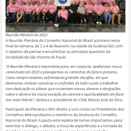
)
b
r
r
r
e
r
e
e
e
e
e
e
e
e
m
e
m
m
m
n
m
n
n
n
o
n
o
o
o
v
o
v
v
v
a
v
a
a
a
j
a
j
j
j
a
j
a
a
a
n
Reunião Plenária de 2023
a
n
n
n
e
n
e
e
e
l
A Reunião Plenária do Conselho Nacional do Brasil acontece neste
e
l
l
l
a
final de semana, de 2 a 4 de fevereiro na cidade de Goiânia/GO, com
l
a
a
a
)
a
)
)
)
o objetivo de pensar e encaminhar as principais questões da
)
Sociedade de São Vicente de Paulo.
“A Reunião Plenária é importante para, em conjunto, avaliarmos nossa
caminhada em 2023 e planejarmos os caminhos do futuro próximo.
Como sempre estamos enfrentando grandes desafios, em que
deveremos motivar consócias e confrades de todo o país a trabalhar
com dedicação os pilares que sustentam nossos deveres e obrigações,
sobre o alicerce da nossa vocação de carisma e espiritualidade em favor
dos mais Pobres”
, destaca o presidente do CNB, Márcio José da Silva.
Participam da Plenária e têm direito a voto todos os Presidentes dos
Conselhos Metropolitanos e membros da Diretoria do Conselho
Nacional do Brasil. A pauta está repleta de temas importantes, para
exercitar o diálogo, o debate, a troca de experiências e a tomada de