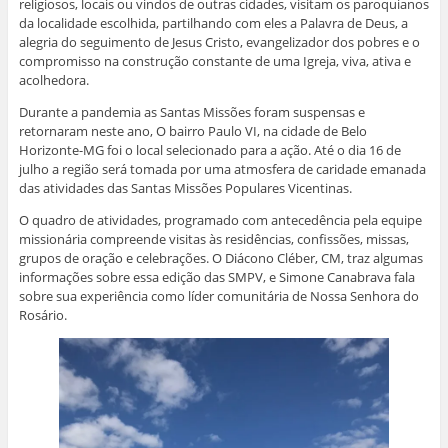
religiosos, locais ou vindos de outras cidades, visitam os paroquianos
j
a
a
a
n
a
n
n
n
e
da localidade escolhida, partilhando com eles a Palavra de Deus, a
n
e
e
e
l
alegria do seguimento de Jesus Cristo, evangelizador dos pobres e o
e
l
l
l
a
l
a
a
a
)
compromisso na construção constante de uma Igreja, viva, ativa e
a
)
)
)
acolhedora.
)
Durante a pandemia as Santas Missões foram suspensas e
retornaram neste ano, O bairro Paulo VI, na cidade de Belo
Horizonte-MG foi o local selecionado para a ação. Até o dia 16 de
julho a região será tomada por uma atmosfera de caridade emanada
das atividades das Santas Missões Populares Vicentinas.
O quadro de atividades, programado com antecedência pela equipe
missionária compreende visitas às residências, confissões, missas,
grupos de oração e celebrações. O Diácono Cléber, CM, traz algumas
informações sobre essa edição das SMPV, e Simone Canabrava fala
sobre sua experiência como líder comunitária de Nossa Senhora do
Rosário.