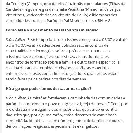
da Teologia (Congregação da Missão), Irmãs e postulantes (Filhas da
Caridade), leigos e leigas da Família Vicentina (Missionários Leigos
Vicentinos, Sociedade de São Vicente de Paulo) e lideranças das
comunidades locais da Paróquia Pai Misericordioso, BH-MG.
Como está o andamento dessas Santas Missões?
Diác. Cléber:
Esse tempo forte de missões começou dia 02/07 e vai até
o dia 16/07. As atividades desenvolvidas são: encontros de
espiritualidade e formações sobre a prática missionária aos
missionários e celebrações eucarísticas, visitas domiciliares,
encontros de formação sobre a família e outro tema específico, à
escolha de cada comunidade missionada. Visitas especiais a
enfermos e a idosos com administração dos sacramentos estão
sendo feitas pelos padres nos dias de semana.
Há algo que poderíamos destacar nas ações?
Diác. Cléber:
As missões fortalecem a caminhada das comunidades e
paróquia, aproximam o povo da Igreja e a Igreja do povo. É Deus, por
meio de sua mensagem e dos missionários que vai ao encontro
daqueles que, por alguma razão, estão distantes da caminhada
comunitária. Identifica-se um número grande de famílias de outras
denominações religiosas, especialmente evangélicos.