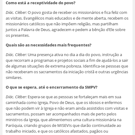
Como está a receptividade do povo?
Diác. Cléber:
O povo gosta de receber os missionários e fica feliz com
as visitas. Evangélicos mais educados e de mente aberta, recebem os
missionários católicos que não impõem religião, mas partilham
juntos a Palavra de Deus, agradecem e pedem a bênção d’Ele sobre
os presentes.
Quais são as necessidades mais frequentes?
Diác. Cléber:
Uma presença ativa no dia a dia do povo, instrução a
que recorram a programas e projetos sociais a fim de ajudá-los a sair
de algumas situações de extrema pobreza. Identifica-se pessoas que
não receberam os sacramentos da iniciação cristã e outras urgências
similares.
O que se espera, até o encerramento da SMPV?
Diác. Cléber:
Espera-se que as pessoas se fortaleçam mais em sua
caminhada como Igreja, Povo de Deus, que os idosos e enfermos
que não podem vir à Igreja e não eram ainda assistidos com visitas e
sacramentos, possam ser acompanhados mais de perto pelos
ministros da Igreja, que alimentemos uma cultura missionária na
Paróquia, criando grupos de MISEVIs que darão continuidade ao
trabalho iniciado, e que os católicos afastados, pagãos ou