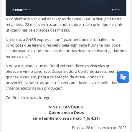
a
a
b
b
b
r
)
b
r
r
r
e
r
e
e
e
e
e
e
e
e
m
e
m
m
m
n
m
n
n
n
o
A Conferência Nacional dos Bispos do Brasil (CNBB) divulgou nesta
n
o
o
o
v
terça-feira, 28 de fevereiro, uma nota sobre o zelo pelo tipo de vinho
o
v
v
v
a
v
a
a
a
j
utilizado nas celebrações das missas.
a
j
j
j
a
j
a
a
a
n
a
n
n
n
e
No texto, a CNBB expressa que “qualquer tipo de trabalho em
n
e
e
e
l
condições que ferem o respeito pela dignidade humana não pode
e
l
l
l
a
l
a
a
a
)
ser aprovado” e que “todas as denúncias devem ser investigadas nos
a
)
)
)
termos da lei”.
)
A nota diz, ainda, que no Brasil existem diversas vinícolas que
oferecem vinho canônico. Desse modo, a Conferência recomenda
que “se busquem, para a celebração da missa, vinhos de
proveniência sobre as quais não existam dúvidas a respeito dos
critérios éticos na sua produção”.
Confira o texto, na íntegra:
VINHO CANÔNICO
Quem ama a Deus
ame também o seu irmão (1 Jo 4,21)
Brasília, 28 de fevereiro de 2023