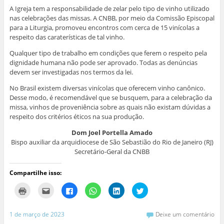
A Igreja tem a responsabilidade de zelar pelo tipo de vinho utilizado
nas celebrações das missas. A CNBB, por meio da Comissão Episcopal
para a Liturgia, promoveu encontros com cerca de 15 vinícolas a
respeito das caraterísticas de tal vinho.
Qualquer tipo de trabalho em condições que ferem o respeito pela
dignidade humana não pode ser aprovado. Todas as denúncias
devem ser investigadas nos termos da lei.
No Brasil existem diversas vinícolas que oferecem vinho canônico.
Desse modo, é recomendável que se busquem, para a celebração da
missa, vinhos de proveniência sobre as quais não existam dúvidas a
respeito dos critérios éticos na sua produção.
Dom Joel Portella Amado
Bispo auxiliar da arquidiocese de São Sebastião do Rio de Janeiro (RJ)
Secretário-Geral da CNBB
Compartilhe isso:
C
C
C
C
C
C
l
l
l
l
l
l
i
i
i
i
i
i
q
q
q
q
q
q
u
u
u
u
u
u
1 de março de 2023
Deixe um comentário
e
e
e
e
e
e