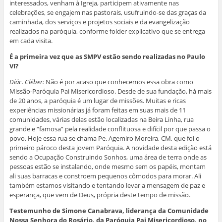
interessados, venham à Igreja, participem ativamente nas
celebrações, se engajem nas pastorais, usufruindo-se das graças da
caminhada, dos serviços e projetos sociais e da evangelização
realizados na paróquia, conforme folder explicativo que se entrega
em cada visita.
É a primeira vez que as SMPV estão sendo realizadas no Paulo
VI?
Diác. Cléber:
Não é por acaso que conhecemos essa obra como
Missão-Paróquia Pai Misericordioso. Desde de sua fundação, há mais
de 20 anos, a paróquia é um lugar de missões. Muitas e ricas
experiências missionárias já foram feitas em suas mais de 11
comunidades, várias delas estão localizadas na Beira Linha, rua
grande e “famosa” pela realidade conflituosa e difícil por que passa o
povo. Hoje essa rua se chama Pe. Agemiro Moreira, CM, que foi o
primeiro pároco desta jovem Paróquia. A novidade desta edição está
sendo a Ocupação Construindo Sonhos, uma área de terra onde as
pessoas estão se instalando, onde mesmo sem os papéis, montam
ali suas barracas e constroem pequenos cômodos para morar. Ali
também estamos visitando e tentando levar a mensagem de paz e
esperança, que vem de Deus, própria deste tempo de missão.
Testemunho de Simone Canabrava, liderança da Comunidade
Nossa Senhora do Rosário, da Paróquia Pai Misericordioso, no