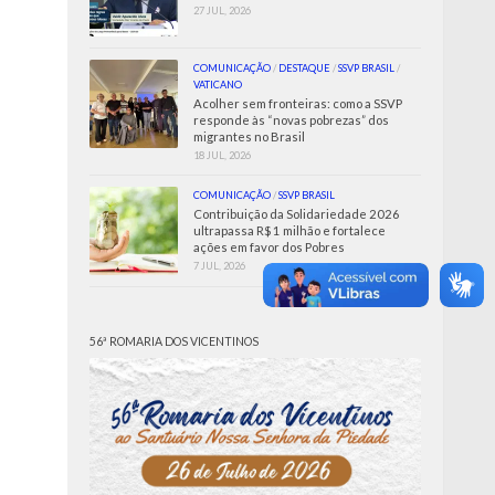
27 JUL, 2026
COMUNICAÇÃO
/
DESTAQUE
/
SSVP BRASIL
/
VATICANO
Acolher sem fronteiras: como a SSVP
responde às “novas pobrezas” dos
migrantes no Brasil
18 JUL, 2026
COMUNICAÇÃO
/
SSVP BRASIL
Contribuição da Solidariedade 2026
ultrapassa R$ 1 milhão e fortalece
ações em favor dos Pobres
7 JUL, 2026
56ª ROMARIA DOS VICENTINOS