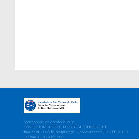
Sociedade de São Vicente de Paulo
CONSELHO METROPOLITANO DE BELO HORIZONTE
Rua Pio XI, 715 A, bairro Ipiranga - Cidade Ozanam, CEP: 31160-140
Telefone: (31) 3349.1700