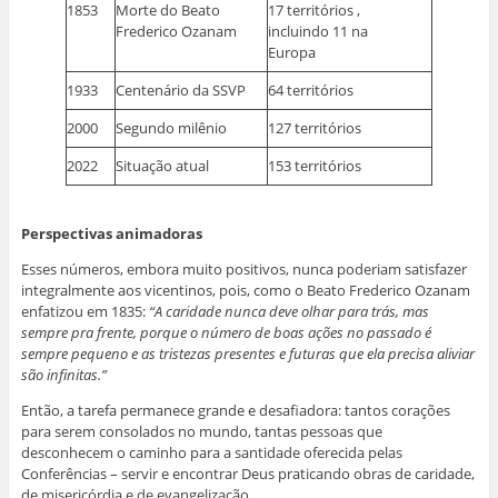
1853
Morte do Beato
17 territórios ,
Frederico Ozanam
incluindo 11 na
Europa
1933
Centenário da SSVP
64 territórios
2000
Segundo milênio
127 territórios
2022
Situação atual
153 territórios
Perspectivas animadoras
Esses números, embora muito positivos, nunca poderiam satisfazer
integralmente aos vicentinos, pois, como o Beato Frederico Ozanam
enfatizou em 1835:
“A caridade nunca deve olhar para trás, mas
sempre pra frente, porque o número de boas ações no passado é
sempre pequeno e as tristezas presentes e futuras que ela precisa aliviar
são infinitas.”
Então, a tarefa permanece grande e desafiadora: tantos corações
para serem consolados no mundo, tantas pessoas que
desconhecem o caminho para a santidade oferecida pelas
Conferências – servir e encontrar Deus praticando obras de caridade,
de misericórdia e de evangelização.