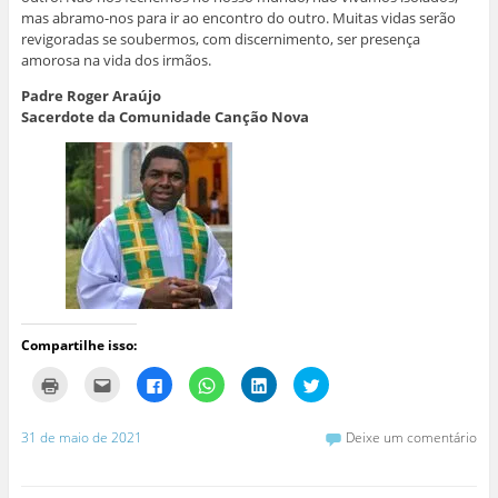
mas abramo-nos para ir ao encontro do outro. Muitas vidas serão
revigoradas se soubermos, com discernimento, ser presença
amorosa na vida dos irmãos.
Padre Roger Araújo
Sacerdote da Comunidade Canção Nova
Compartilhe isso:
C
C
C
C
C
C
l
l
l
l
l
l
i
i
i
i
i
i
q
q
q
q
q
q
u
u
u
u
u
u
31 de maio de 2021
Deixe um comentário
e
e
e
e
e
e
p
p
p
p
p
p
a
a
a
a
a
a
r
r
r
r
r
r