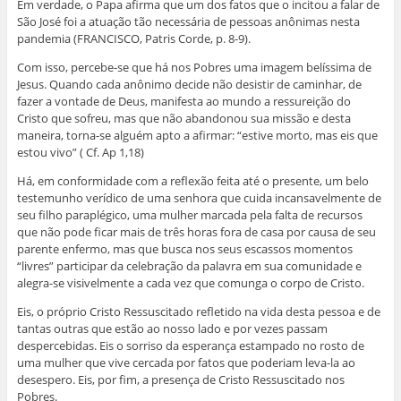
Em verdade, o Papa afirma que um dos fatos que o incitou a falar de
São José foi a atuação tão necessária de pessoas anônimas nesta
pandemia (FRANCISCO, Patris Corde, p. 8-9).
Com isso, percebe-se que há nos Pobres uma imagem belíssima de
Jesus. Quando cada anônimo decide não desistir de caminhar, de
fazer a vontade de Deus, manifesta ao mundo a ressureição do
Cristo que sofreu, mas que não abandonou sua missão e desta
maneira, torna-se alguém apto a afirmar: “estive morto, mas eis que
estou vivo” ( Cf. Ap 1,18)
Há, em conformidade com a reflexão feita até o presente, um belo
testemunho verídico de uma senhora que cuida incansavelmente de
seu filho paraplégico, uma mulher marcada pela falta de recursos
que não pode ficar mais de três horas fora de casa por causa de seu
parente enfermo, mas que busca nos seus escassos momentos
“livres” participar da celebração da palavra em sua comunidade e
alegra-se visivelmente a cada vez que comunga o corpo de Cristo.
Eis, o próprio Cristo Ressuscitado refletido na vida desta pessoa e de
tantas outras que estão ao nosso lado e por vezes passam
despercebidas. Eis o sorriso da esperança estampado no rosto de
uma mulher que vive cercada por fatos que poderiam leva-la ao
desespero. Eis, por fim, a presença de Cristo Ressuscitado nos
Pobres.