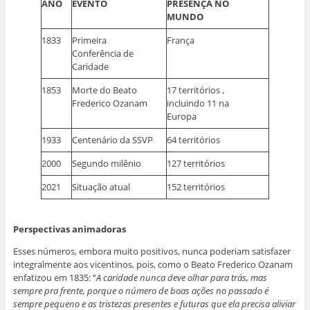
ANO
EVENTO
PRESENÇA NO
MUNDO
1833
Primeira
França
Conferência de
Caridade
1853
Morte do Beato
17 territórios ,
Frederico Ozanam
incluindo 11 na
Europa
1933
Centenário da SSVP
64 territórios
2000
Segundo milênio
127 territórios
2021
Situação atual
152 territórios
Perspectivas animadoras
Esses números, embora muito positivos, nunca poderiam satisfazer
integralmente aos vicentinos, pois, como o Beato Frederico Ozanam
enfatizou em 1835: “
A caridade nunca deve olhar para trás, mas
sempre pra frente, porque o número de boas ações no passado é
sempre pequeno e as tristezas presentes e futuras que ela precisa aliviar