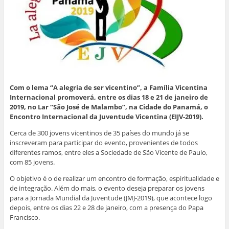
a
a
b
s
e
t
j
m
o
A
d
e
a
i
o
p
I
r
n
g
k
p
n
(
e
o
(
(
(
a
l
(
a
a
a
b
a
a
b
b
b
r
)
b
r
r
r
e
r
e
e
e
e
e
e
e
e
m
e
m
m
m
n
m
n
n
n
o
n
o
o
o
v
o
v
v
v
a
Com o lema “A alegria de ser vicentino”, a Família Vicentina
v
a
a
a
j
a
j
j
j
a
Internacional promoverá, entre os dias 18 e 21 de janeiro de
j
a
a
a
n
2019, no Lar “São José de Malambo”, na Cidade do Panamá, o
a
n
n
n
e
n
e
e
e
l
Encontro Internacional da Juventude Vicentina (EIJV-2019).
e
l
l
l
a
l
a
a
a
)
Cerca de 300 jovens vicentinos de 35 países do mundo já se
a
)
)
)
)
inscreveram para participar do evento, provenientes de todos
diferentes ramos, entre eles a Sociedade de São Vicente de Paulo,
com 85 jovens.
O objetivo é o de realizar um encontro de formação, espiritualidade e
de integração. Além do mais, o evento deseja preparar os jovens
para a Jornada Mundial da Juventude (JMJ-2019), que acontece logo
depois, entre os dias 22 e 28 de janeiro, com a presença do Papa
Francisco.