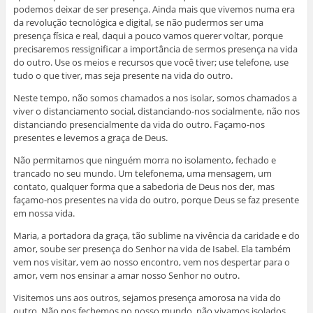
podemos deixar de ser presença. Ainda mais que vivemos numa era
da revolução tecnológica e digital, se não pudermos ser uma
presença física e real, daqui a pouco vamos querer voltar, porque
precisaremos ressignificar a importância de sermos presença na vida
do outro. Use os meios e recursos que você tiver; use telefone, use
tudo o que tiver, mas seja presente na vida do outro.
Neste tempo, não somos chamados a nos isolar, somos chamados a
viver o distanciamento social, distanciando-nos socialmente, não nos
distanciando presencialmente da vida do outro. Façamo-nos
presentes e levemos a graça de Deus.
Não permitamos que ninguém morra no isolamento, fechado e
trancado no seu mundo. Um telefonema, uma mensagem, um
contato, qualquer forma que a sabedoria de Deus nos der, mas
façamo-nos presentes na vida do outro, porque Deus se faz presente
em nossa vida.
Maria, a portadora da graça, tão sublime na vivência da caridade e do
amor, soube ser presença do Senhor na vida de Isabel. Ela também
vem nos visitar, vem ao nosso encontro, vem nos despertar para o
amor, vem nos ensinar a amar nosso Senhor no outro.
Visitemos uns aos outros, sejamos presença amorosa na vida do
outro. Não nos fechemos no nosso mundo, não vivamos isolados,