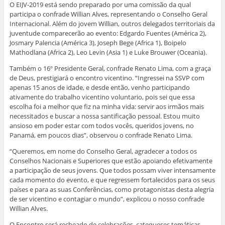
O EIJV-2019 está sendo preparado por uma comissão da qual
participa o confrade Willian Alves, representando o Conselho Geral
Internacional. Além do jovem Willian, outros delegados territoriais da
juventude comparecerão ao evento: Edgardo Fuentes (América 2),
Josmary Palencia (América 3), Joseph Bege (Africa 1), Boipelo
Mathodlana (Africa 2), Leo Levin (Asia 1) e Luke Brouwer (Oceania).
Também o 16º Presidente Geral, confrade Renato Lima, com a graça
de Deus, prestigiará o encontro vicentino. “Ingressei na SSVP com
apenas 15 anos de idade, e desde então, venho participando
ativamente do trabalho vicentino voluntario, pois sei que essa
escolha foi a melhor que fiz na minha vida: servir aos irmãos mais
necessitados e buscar a nossa santificação pessoal. Estou muito
ansioso em poder estar com todos vocês, queridos jovens, no
Panamá, em poucos dias”, observou o confrade Renato Lima.
“Queremos, em nome do Conselho Geral, agradecer a todos os
Conselhos Nacionais e Superiores que estão apoiando efetivamente
a participação de seus jovens. Que todos possam viver intensamente
cada momento do evento, e que regressem fortalecidos para os seus
países e para as suas Conferências, como protagonistas desta alegria
de ser vicentino e contagiar o mundo”, explicou o nosso confrade
Willian Alves.
O Encontro será recheado de celebrações, catequeses temáticas,