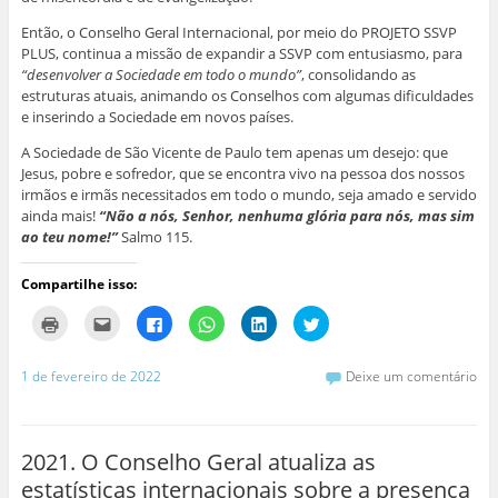
Então, o Conselho Geral Internacional, por meio do PROJETO SSVP
PLUS, continua a missão de expandir a SSVP com entusiasmo, para
“desenvolver a Sociedade em todo o mundo”
, consolidando as
estruturas atuais, animando os Conselhos com algumas dificuldades
e inserindo a Sociedade em novos países.
A Sociedade de São Vicente de Paulo tem apenas um desejo: que
Jesus, pobre e sofredor, que se encontra vivo na pessoa dos nossos
irmãos e irmãs necessitados em todo o mundo, seja amado e servido
ainda mais!
“Não a nós, Senhor, nenhuma glória para nós, mas sim
ao teu nome!”
Salmo 115.
Compartilhe isso:
C
C
C
C
C
C
l
l
l
l
l
l
i
i
i
i
i
i
q
q
q
q
q
q
u
u
u
u
u
u
1 de fevereiro de 2022
Deixe um comentário
e
e
e
e
e
e
p
p
p
p
p
p
a
a
a
a
a
a
r
r
r
r
r
r
a
a
a
a
a
a
i
e
c
c
c
c
2021. O Conselho Geral atualiza as
m
n
o
o
o
o
p
v
m
m
m
m
estatísticas internacionais sobre a presença
r
i
p
p
p
p