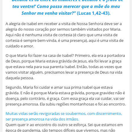
o
v
v
v
a
v
a
a
a
j
teu ventre!’ Como posso merecer que a mãe do meu
a
j
j
j
a
j
a
a
a
n
Senhor me venha visitar?”
(Lucas 1,42-43).
a
n
n
n
e
n
e
e
e
l
e
l
l
l
a
A alegria de Isabel em receber a visita de Nossa Senhora deve ser a
l
a
a
a
)
alegria do nosso coração por sermos também visitados por Maria.
a
)
)
)
)
Aqui não é nenhuma visita de cortesia (é claro que uma visita de
cortesia é sempre bem-vinda, é uma presença), aqui é uma visita de
cuidado e amor.
O que Maria foi fazer na casa de Isabel? Primeiro, ela era a portadora
de Deus, porque Maria estava grávida de Jesus, ela foi levar a graça
que estava nela para sua parenta Isabel. Então, todas as vezes que
vamos visitar alguém, precisamos levar a presença de Deus na vida
daquela pessoa.
Segundo, Maria foi cuidar e amar sua prima Isabel que estava
grávida. E não é porque Maria estava grávida, porque gravidez não é
doença, pelo contrário, é graça. Com essa graça ela vai cuidar, vai ser
presença amorosa. Ela subiu regiões montanhosas e foi ao encontro.
Muitas vidas serão revigoradas se soubermos, com discernimento,
ser presença amorosa na vida dos irmãos.
Quem quer ir ao encontro do outro se esforça. Sei que estamos em
época de pandemia, são tempos difíceis que vivemos, mas não