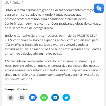
são infinitas.”
Então, a tarefa permanece grande e desafiadora: tantos corações
para serem consolados no mundo, tantas pessoas que
desconhecem o caminho para a santidade oferecida pelas
Conferências – servir e encontrar Deus praticando obras de caridade,
de misericórdia e de evangelização.
Então, o Conselho Geral Internacional, por meio do PROJETO SSVP
PLUS, continua a missão de expandir a SSVP com entusiasmo, para
“
desenvolver a Sociedade em todo o mundo
”, consolidando as
estruturas atuais, animando os Conselhos com algumas dificuldades
e inserindo a Sociedade em novos países.
A Sociedade de São Vicente de Paulo tem apenas um desejo: que
Jesus, pobre e sofredor, que se encontra vivo na pessoa dos nossos
irmãos e irmãs necessitados em todo o mundo, seja amado e servido
ainda mais! “
Não a nós, Senhor, nenhuma glória para nós, mas sim ao
teu nome!
” Salmo 115.
Compartilhe isso:
C
C
C
C
C
C
l
l
l
l
l
l
i
i
i
i
i
i
q
q
q
q
q
q