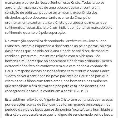
marcaram o corpo de Nosso Senhor Jesus Cristo. Todavia, ao se
e
l
l
l
a
l
a
a
a
)
aprofundar mais na vida de uma pessoa que se encontra em
a
)
)
)
)
condição de pobreza, pode-se ter a mesma experiência dos
discípulos após o desconcertante evento da Cruz, pois
ordinariamente contempla-se o Cristo que, apesar da morte, dos
sofrimentos, ressuscita. Isto é, um indivíduo não tanto marcado pelo
sofrimento quanto o é pela superação.
Na exortação apostólica denominada
Gaudete et Exsultate
o Papa
Francisco lembra a importância dos “santos ao pé da porta”, ou seja,
das pessoas que, na vida cotidiana e pode-se até dizer, de maneira
cotidiana, procuram uma íntima relação com o Altíssimo. São
homens e mulheres que no anonimato e de forma ordinária vivem o
extraordinário fato de conformarem sua caminhada à vontade de
Deus. A respeito dessas pessoas afirma com ternura o Santo Padre:
“Gosto de ver a santidade no povo paciente de Deus: nos pais que
criam os seus filhos com tanto amor, nos homens e nas mulheres
que trabalham a fim de trazer o pão para casa, nos doentes, nas
consagradas idosas que continuam a sorrir” (GE, n. 7).
Esta sublime reflexão do Vigário de Cristo tem continuidade nas suas
ponderações acerca de São José, que foi um grande personagem do
período da vida de Jesus que se denomina “oculta”, tal a humildade e
discrição que possuía este que foi digno de ser chamado pai de Jesus.