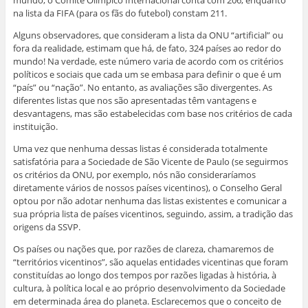
na lista da FIFA (para os fãs do futebol) constam 211.
Alguns observadores, que consideram a lista da ONU “artificial” ou
fora da realidade, estimam que há, de fato, 324 países ao redor do
mundo! Na verdade, este número varia de acordo com os critérios
políticos e sociais que cada um se embasa para definir o que é um
“país” ou “nação”. No entanto, as avaliações são divergentes. As
diferentes listas que nos são apresentadas têm vantagens e
desvantagens, mas são estabelecidas com base nos critérios de cada
instituição.
Uma vez que nenhuma dessas listas é considerada totalmente
satisfatória para a Sociedade de São Vicente de Paulo (se seguirmos
os critérios da ONU, por exemplo, nós não consideraríamos
diretamente vários de nossos países vicentinos), o Conselho Geral
optou por não adotar nenhuma das listas existentes e comunicar a
sua própria lista de países vicentinos, seguindo, assim, a tradição das
origens da SSVP.
Os países ou nações que, por razões de clareza, chamaremos de
“territórios vicentinos”, são aquelas entidades vicentinas que foram
constituídas ao longo dos tempos por razões ligadas à história, à
cultura, à política local e ao próprio desenvolvimento da Sociedade
em determinada área do planeta. Esclarecemos que o conceito de