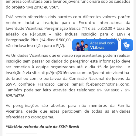
empresa contratada para levar os jovens funcionará sob os cuidados
do projeto “JMJ 2016: eu vou”.
Está sendo oferecidos dois pacotes com diferentes valores, porém
nenhum inclui a inscrição para o Encontro Internacional da
Juventude Vicentina: Peregrinação Básica (11 dias: 5.850,00 + taxa de
adesão de R$150,00 – não inclusa inscrição para o EIJV) e
Peregrinação Plus (14 dias: 6.500,00 + taxa de adesão de R$150,00 –
não inclusa inscrição para o EIJV).
As Unidades Vicentinas que enviarão representantes podem realizar
inscrição sem passar os dados do peregrino; esta informação deve
ser remetida à equipe organizadora até o dia 15 de janeiro. A
inscrição é via site: http://jmj2016euvou.com.br/juventude-vicentina-
do-brasil ou com o porta-voz da Comissão Nacional de Jovens da
SSVP, confrade Francisco Carlos (email:
fc.ebano@hotmail.com
).
Também pode ser feito através dos telefones: 61- 9916966 / 61-
825/34736.
As peregrinações são abertas para não membros da Família
Vicentina, desde que estes participem de todas as atividades
oferecidas no cronograma.
*Matéria retirada do site da SSVP Brasil