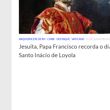
ARQUIDIOCESE DE BH
/
CNBB
/
DESTAQUE
/
VATICANO
31 DE JULHO DE 20
Jesuíta, Papa Francisco recorda o di
Santo Inácio de Loyola