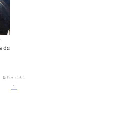
20
a de
Página 1 de 1
1