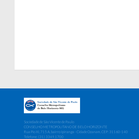
Sociedade de São Vicente de Paulo
CONSELHO METROPOLITANO DE BELO HORIZONTE
Rua Pio XI, 715 A, bairro Ipiranga - Cidade Ozanam, CEP: 31160-140
Telefone: (31) 3349.1700