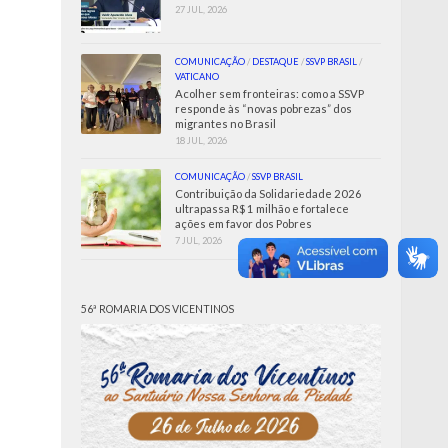
27 JUL, 2026
COMUNICAÇÃO
/
DESTAQUE
/
SSVP BRASIL
/
VATICANO
Acolher sem fronteiras: como a SSVP
responde às “novas pobrezas” dos
migrantes no Brasil
18 JUL, 2026
COMUNICAÇÃO
/
SSVP BRASIL
Contribuição da Solidariedade 2026
ultrapassa R$ 1 milhão e fortalece
ações em favor dos Pobres
7 JUL, 2026
56ª ROMARIA DOS VICENTINOS