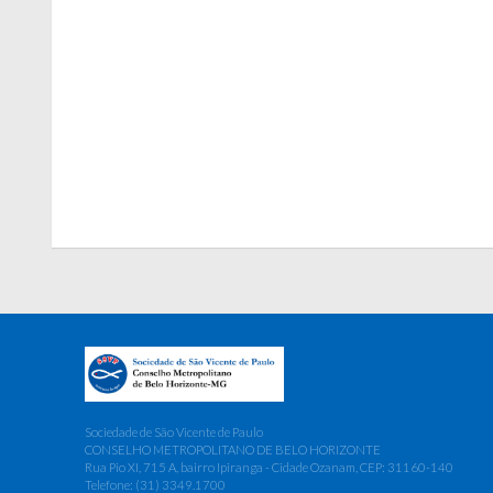
Sociedade de São Vicente de Paulo
CONSELHO METROPOLITANO DE BELO HORIZONTE
Rua Pio XI, 715 A, bairro Ipiranga - Cidade Ozanam, CEP: 31160-140
Telefone: (31) 3349.1700