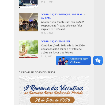
27 JUL, 2026
COMUNICAÇÃO
/
DESTAQUE
/
SSVP BRASIL
/
VATICANO
Acolher sem fronteiras: como a SSVP
responde às “novas pobrezas” dos
migrantes no Brasil
18 JUL, 2026
COMUNICAÇÃO
/
SSVP BRASIL
Contribuição da Solidariedade 2026
ultrapassa R$ 1 milhão e fortalece
ações em favor dos Pobres
7 JUL, 2026
56ª ROMARIA DOS VICENTINOS