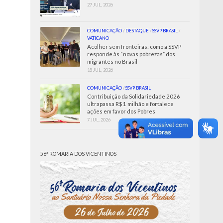
27 JUL, 2026
COMUNICAÇÃO
/
DESTAQUE
/
SSVP BRASIL
/
VATICANO
Acolher sem fronteiras: como a SSVP
responde às “novas pobrezas” dos
migrantes no Brasil
18 JUL, 2026
COMUNICAÇÃO
/
SSVP BRASIL
Contribuição da Solidariedade 2026
ultrapassa R$ 1 milhão e fortalece
ações em favor dos Pobres
7 JUL, 2026
56ª ROMARIA DOS VICENTINOS