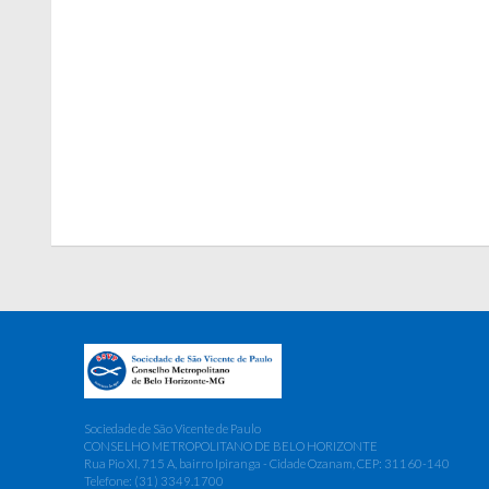
Sociedade de São Vicente de Paulo
CONSELHO METROPOLITANO DE BELO HORIZONTE
Rua Pio XI, 715 A, bairro Ipiranga - Cidade Ozanam, CEP: 31160-140
Telefone: (31) 3349.1700