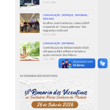
27 JUL, 2026
COMUNICAÇÃO
/
DESTAQUE
/
SSVP BRASIL
/
VATICANO
Acolher sem fronteiras: como a SSVP
responde às “novas pobrezas” dos
migrantes no Brasil
18 JUL, 2026
COMUNICAÇÃO
/
SSVP BRASIL
Contribuição da Solidariedade 2026
ultrapassa R$ 1 milhão e fortalece
ações em favor dos Pobres
7 JUL, 2026
56ª ROMARIA DOS VICENTINOS