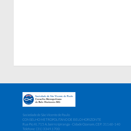
Sociedade de São Vicente de Paulo
CONSELHO METROPOLITANO DE BELO HORIZONTE
Rua Pio XI, 715 A, bairro Ipiranga - Cidade Ozanam, CEP: 31160-140
Telefone: (31) 3349.1700