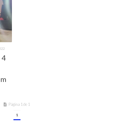
022
 4
em
Página 1 de 1
1