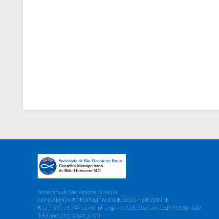
Sociedade de São Vicente de Paulo
CONSELHO METROPOLITANO DE BELO HORIZONTE
Rua Pio XI, 715 A, bairro Ipiranga - Cidade Ozanam, CEP: 31160-140
Telefone: (31) 3349.1700