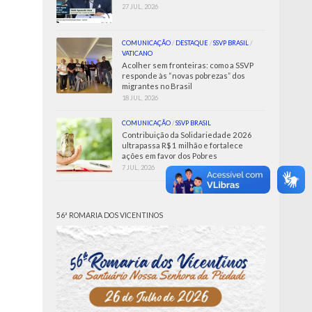
27 JUL, 2026
COMUNICAÇÃO
/
DESTAQUE
/
SSVP BRASIL
/
VATICANO
Acolher sem fronteiras: como a SSVP
responde às “novas pobrezas” dos
migrantes no Brasil
18 JUL, 2026
COMUNICAÇÃO
/
SSVP BRASIL
Contribuição da Solidariedade 2026
ultrapassa R$ 1 milhão e fortalece
ações em favor dos Pobres
7 JUL, 2026
56ª ROMARIA DOS VICENTINOS