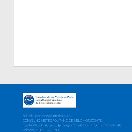
Sociedade de São Vicente de Paulo
CONSELHO METROPOLITANO DE BELO HORIZONTE
Rua Pio XI, 715 A, bairro Ipiranga - Cidade Ozanam, CEP: 31160-140
Telefone: (31) 3349.1700