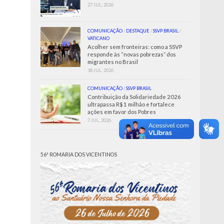
27 JUL, 2026
COMUNICAÇÃO
/
DESTAQUE
/
SSVP BRASIL
/
VATICANO
Acolher sem fronteiras: como a SSVP
responde às “novas pobrezas” dos
migrantes no Brasil
18 JUL, 2026
COMUNICAÇÃO
/
SSVP BRASIL
Contribuição da Solidariedade 2026
ultrapassa R$ 1 milhão e fortalece
ações em favor dos Pobres
7 JUL, 2026
56ª ROMARIA DOS VICENTINOS