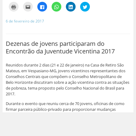
Espiritualidade Vicentina. Nunca vi nada parecido, foi muito bom.
Cada Vigília tem sua marca, já participei de várias, a deste ano
especialmente me marcou muito, um intercedendo pelo outro. Ao
término, algumas pessoas, que por algum motivo estão afastados da
SSVP, me procuram dizendo da vontade de retornar ao nosso
carisma de servir os pobres”.
A 5ª Vigília foi encerrada pela manhã (26), com a Santa Missa
presidida pelo Padre Denilson Matias – CM, promotor vocacional da
Congregação da Missão, e anunciando que em 2019 o Conselho
Central Todos os Santos, região oeste de Belo Horizonte, será o
anfitrião da VI Vigília da Juventude Vicentina.
Fotos: Adrielly Marques