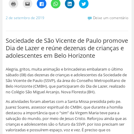
C
C
C
C
C
C
l
l
l
l
l
l
i
i
i
i
i
i
q
q
q
q
q
q
u
u
u
u
u
u
2 de setembro de 2019
Deixe um comentário
e
e
e
e
e
e
p
p
p
p
p
p
a
a
a
a
a
a
r
r
r
r
r
r
a
a
a
a
a
a
i
e
c
c
c
c
Sociedade de São Vicente de Paulo promove
m
n
o
o
o
o
p
v
m
m
m
m
Dia de Lazer e reúne dezenas de crianças e
r
i
p
p
p
p
i
a
a
a
a
a
adolescentes em Belo Horizonte
m
r
r
r
r
r
i
p
t
t
t
t
r
o
i
i
i
i
(
r
l
l
l
l
Alegria, gritos, muita animação e brincadeiras embalaram o último
a
e
h
h
h
h
b
-
a
a
a
a
sábado (08) das dezenas de crianças e adolescentes da Sociedade de
r
m
r
r
r
r
São Vicente de Paulo (SSVP), da área do Conselho Metropolitano de
e
a
n
n
n
n
e
i
o
o
o
o
Belo Horizonte (CMBH), que participaram do Dia de Lazer, realizado
m
l
F
W
L
T
no Colégio São Miguel Arcanjo, Nova Floresta (BH).
n
a
a
h
i
w
o
u
c
a
n
i
v
m
e
t
k
t
As atividades foram abertas com a Santa Missa presidida pelo pe.
a
a
b
s
e
t
j
m
o
A
d
e
Juarez Soares, assessor espiritual do CMBH, que durante a homilia
a
i
o
p
I
r
destacou a importância que o “sim” da Virgem Maria teve para a
n
g
k
p
n
(
e
o
(
(
(
a
salvação do mundo, por meio de Jesus Cristo. Reforçou ainda que as
l
(
a
a
a
b
crianças e adolescentes são o futuro da SSVP, por isso precisam ser
a
a
b
b
b
r
)
b
r
r
r
e
valorizadas e possuírem espaço, voz e vez. É preciso que os
r
e
e
e
e