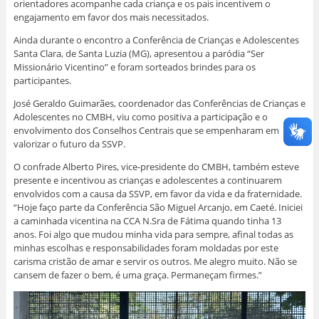
e
e
e
e
m
orientadores acompanhe cada criança e os pais incentivem o
e
m
m
m
n
engajamento em favor dos mais necessitados.
m
n
n
n
o
n
o
o
o
v
o
v
v
v
a
Ainda durante o encontro a Conferência de Crianças e Adolescentes
v
a
a
a
j
Santa Clara, de Santa Luzia (MG), apresentou a paródia “Ser
a
j
j
j
a
j
a
a
a
n
Missionário Vicentino” e foram sorteados brindes para os
a
n
n
n
e
n
e
e
e
l
participantes.
e
l
l
l
a
l
a
a
a
)
José Geraldo Guimarães, coordenador das Conferências de Crianças e
a
)
)
)
)
Adolescentes no CMBH, viu como positiva a participação e o
envolvimento dos Conselhos Centrais que se empenharam em
valorizar o futuro da SSVP.
O confrade Alberto Pires, vice-presidente do CMBH, também esteve
presente e incentivou as crianças e adolescentes a continuarem
envolvidos com a causa da SSVP, em favor da vida e da fraternidade.
“Hoje faço parte da Conferência São Miguel Arcanjo, em Caeté. Iniciei
a caminhada vicentina na CCA N.Sra de Fátima quando tinha 13
anos. Foi algo que mudou minha vida para sempre, afinal todas as
minhas escolhas e responsabilidades foram moldadas por este
carisma cristão de amar e servir os outros. Me alegro muito. Não se
cansem de fazer o bem, é uma graça. Permaneçam firmes.”