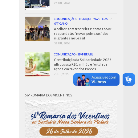
27 JUL, 2026
COMUNICAÇÃO
/
DESTAQUE
/
SSVP BRASIL
/
VATICANO
Acolher sem fronteiras: como a SSVP
responde às “novas pobrezas” dos
migrantes no Brasil
18 JUL, 2026
COMUNICAÇÃO
/
SSVP BRASIL
Contribuição da Solidariedade 2026
ultrapassa R$ 1 milhão e fortalece
ações em favor dos Pobres
7 JUL, 2026
56ª ROMARIA DOS VICENTINOS