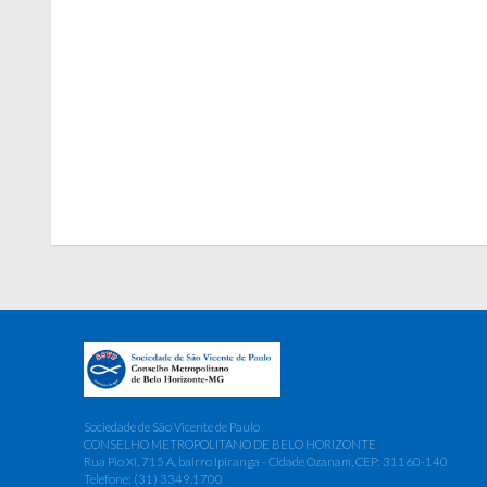
Sociedade de São Vicente de Paulo
CONSELHO METROPOLITANO DE BELO HORIZONTE
Rua Pio XI, 715 A, bairro Ipiranga - Cidade Ozanam, CEP: 31160-140
Telefone: (31) 3349.1700