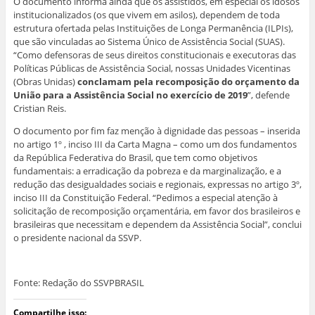
O documento informa ainda que os assistidos, em especial os idosos
institucionalizados (os que vivem em asilos), dependem de toda
estrutura ofertada pelas Instituições de Longa Permanência (ILPIs),
que são vinculadas ao Sistema Único de Assistência Social (SUAS).
“Como defensoras de seus direitos constitucionais e executoras das
Políticas Públicas de Assistência Social, nossas Unidades Vicentinas
(Obras Unidas)
conclamam pela recomposição do orçamento da
União para a Assistência Social no exercício de 2019
”, defende
Cristian Reis.
O documento por fim faz menção à dignidade das pessoas – inserida
no artigo 1º , inciso III da Carta Magna – como um dos fundamentos
da República Federativa do Brasil, que tem como objetivos
fundamentais: a erradicação da pobreza e da marginalização, e a
redução das desigualdades sociais e regionais, expressas no artigo 3º,
inciso III da Constituição Federal. “Pedimos a especial atenção à
solicitação de recomposição orçamentária, em favor dos brasileiros e
brasileiras que necessitam e dependem da Assistência Social”, conclui
o presidente nacional da SSVP.
Fonte: Redação do SSVPBRASIL
Compartilhe isso: