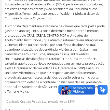
Sociedade de São Vicente de Paulo (SSVP) pede revisão nos valores,
em cartas enviadas ontem (5) ao presidente da República Michel
Miguel Elias Temer Lulia, e ao senador Waldemir Moka (relator da
Comissão Mista de Orçamento).
A Proposta Orçamentária estabelece os valores que cada pasta pode
gastar no ano seguinte. O corte determina menos atendimentos
ofertados pelo CRAS, CREAS, CENTRO-POP e Unidades de
Acolhimento Institucional, que atuam diretamente em situações de
vulnerabilidade ou risco social, por ocorrência de abuso sexual,
abandono, situação de dependência, violência doméstica, maus-
tratos físicos e/ou psíquicos, situação de rua, entre outras
circunstâncias de violações de Direitos. “É de suma importância
salientar que todos os riscos pontuados causam muita preocupação
a esta Organização da Sociedade Civil (refere-se à SSVP) e às suas
Unidades Vicentinas, no que diz respeito aos desdobramentos
prejudiciais que os nossos assistidos poderão sofrer com o corte
orçamentário”, defende o confrade Cristian Reis da Luz, presidente
nacional da Sociedade de São Vicente de Paulo, na carta endereçada
a Temer e Moka.
Confrade Cristian Reis da Luz, presidente da SSVP