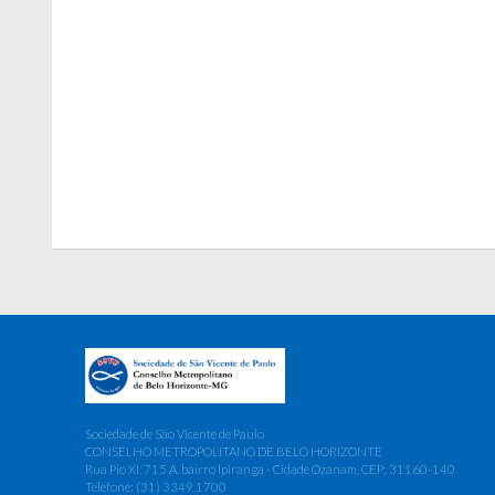
Sociedade de São Vicente de Paulo
CONSELHO METROPOLITANO DE BELO HORIZONTE
Rua Pio XI, 715 A, bairro Ipiranga - Cidade Ozanam, CEP: 31160-140
Telefone: (31) 3349.1700