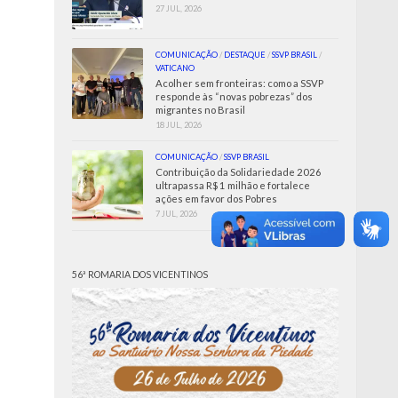
27 JUL, 2026
COMUNICAÇÃO
/
DESTAQUE
/
SSVP BRASIL
/
VATICANO
Acolher sem fronteiras: como a SSVP
responde às “novas pobrezas” dos
migrantes no Brasil
18 JUL, 2026
COMUNICAÇÃO
/
SSVP BRASIL
Contribuição da Solidariedade 2026
ultrapassa R$ 1 milhão e fortalece
ações em favor dos Pobres
7 JUL, 2026
56ª ROMARIA DOS VICENTINOS