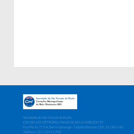
Sociedade de São Vicente de Paulo
CONSELHO METROPOLITANO DE BELO HORIZONTE
Rua Pio XI, 715 A, bairro Ipiranga - Cidade Ozanam, CEP: 31160-140
Telefone: (31) 3349.1700