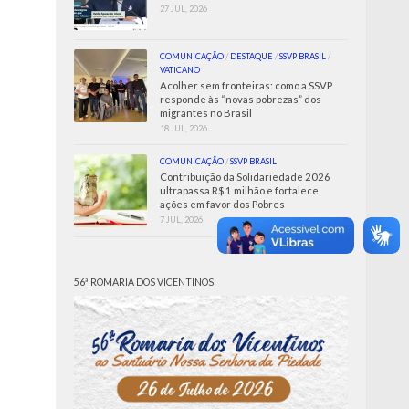
27 JUL, 2026
COMUNICAÇÃO
/
DESTAQUE
/
SSVP BRASIL
/
VATICANO
Acolher sem fronteiras: como a SSVP
responde às “novas pobrezas” dos
migrantes no Brasil
18 JUL, 2026
COMUNICAÇÃO
/
SSVP BRASIL
Contribuição da Solidariedade 2026
ultrapassa R$ 1 milhão e fortalece
ações em favor dos Pobres
7 JUL, 2026
56ª ROMARIA DOS VICENTINOS