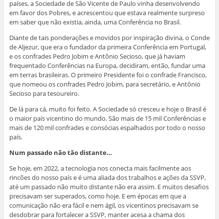
países, a Sociedade de São Vicente de Paulo vinha desenvolvendo
em favor dos Pobres, e acrescentou que estava realmente surpreso
em saber que não existia, ainda, uma Conferência no Brasil.
Diante de tais ponderações e movidos por inspiração divina, o Conde
de Aljezur, que era o fundador da primeira Conferência em Portugal,
e os confrades Pedro Jobim e Antônio Secioso, que já haviam
frequentado Conferências na Europa, decidiram, então, fundar uma
em terras brasileiras. O primeiro Presidente foi o confrade Francisco,
que nomeou os confrades Pedro Jobim, para secretário, e Antônio
Secioso para tesoureiro.
De lá para cá, muito foi feito. A Sociedade só cresceu e hoje o Brasil é
o maior país vicentino do mundo. São mais de 15 mil Conferências e
mais de 120 mil confrades e consócias espalhados por todo o nosso
país.
Num passado não tão distante…
Se hoje, em 2022, a tecnologia nos conecta mais facilmente aos
rincões do nosso país e é uma aliada dos trabalhos e ações da SSVP,
até um passado não muito distante não era assim. E muitos desafios
precisavam ser superados, como hoje. E em épocas em que a
comunicação não era fácil e nem ágil, os vicentinos precisavam se
desdobrar para fortalecer a SSVP, manter acesa a chama dos