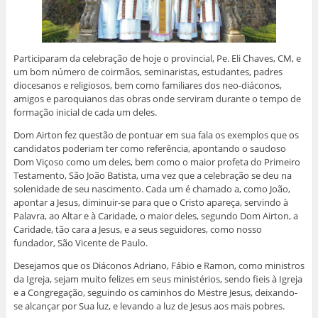
Participaram da celebração de hoje o provincial, Pe. Eli Chaves, CM, e
um bom número de coirmãos, seminaristas, estudantes, padres
diocesanos e religiosos, bem como familiares dos neo-diáconos,
amigos e paroquianos das obras onde serviram durante o tempo de
formação inicial de cada um deles.
Dom Airton fez questão de pontuar em sua fala os exemplos que os
candidatos poderiam ter como referência, apontando o saudoso
Dom Viçoso como um deles, bem como o maior profeta do Primeiro
Testamento, São João Batista, uma vez que a celebração se deu na
solenidade de seu nascimento. Cada um é chamado a, como João,
apontar a Jesus, diminuir-se para que o Cristo apareça, servindo à
Palavra, ao Altar e à Caridade, o maior deles, segundo Dom Airton, a
Caridade, tão cara a Jesus, e a seus seguidores, como nosso
fundador, São Vicente de Paulo.
Desejamos que os Diáconos Adriano, Fábio e Ramon, como ministros
da Igreja, sejam muito felizes em seus ministérios, sendo fieis à Igreja
e a Congregação, seguindo os caminhos do Mestre Jesus, deixando-
se alcançar por Sua luz, e levando a luz de Jesus aos mais pobres.