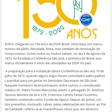
m
l
F
W
L
T
n
a
a
h
i
w
o
u
c
a
n
i
v
m
e
t
k
t
a
a
b
s
e
t
j
m
o
A
d
e
a
i
o
p
I
r
n
g
k
p
n
(
e
o
(
(
(
a
l
(
a
a
a
b
a
a
b
b
b
r
)
b
r
r
r
e
r
e
e
e
e
e
e
e
e
m
e
m
m
m
n
Enfim, chegaram os 150 anos da SSVP Brasil. Uma data, um marco,
m
n
n
n
o
n
o
o
o
v
motivo de júbilo, felicidade, festa, mas também de renovação de
o
v
v
v
a
compromisso. Como todos ou muitos sabem, no dia 4 de agosto de
v
a
a
a
j
a
j
j
j
a
1872, foi fundada a Conferência São José, a primeira do Brasil, que
j
a
a
a
n
marca oficialmente o início das atividades da SSVP no país.
a
n
n
n
e
n
e
e
e
l
e
l
l
l
a
A preparação para a instalação dessa Conferência se deu aos 19 de
l
a
a
a
)
a
)
)
)
julho de 1872, quando alguns leigos foram convidados pelos padres
)
Lazaristas para um jantar no Seminário Diocesano de São José.
Naquele momento se encontravam, entre outros, o conceituado
médico Dr. Pedro Fortes Marcordes Jobim, o advogado Dr. Antônio
Secioso Moreira de Sá e o Dr. Francisco Lemos Farias Coutinho,
também conhecido como Conde de Aljezur. Depois do jantar, um
dos presentes, motivado, talvez, pelas celebrações em louvor ao ‘Pai
da Caridade’, referiu-se às maravilhosas obras que, em diversos