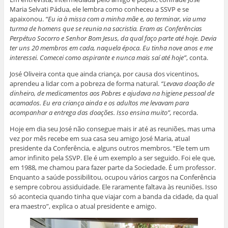
Maria Selvati Pádua, ele lembra como conheceu a SSVP e se
apaixonou.
“Eu ia à missa com a minha mãe e, ao terminar, via uma
turma de homens que se reunia na sacristia. Eram as Conferências
Perpétuo Socorro e Senhor Bom Jesus, da qual faço parte até hoje. Devia
ter uns 20 membros em cada, naquela época. Eu tinha nove anos e me
interessei. Comecei como aspirante e nunca mais saí até hoje”
, conta.
José Oliveira conta que ainda criança, por causa dos vicentinos,
aprendeu a lidar com a pobreza de forma natural.
“Levava doação de
dinheiro, de medicamentos aos Pobres e ajudava na higiene pessoal de
acamados. Eu era criança ainda e os adultos me levavam para
acompanhar a entrega das doações. Isso ensina muito”,
recorda.
Hoje em dia seu José não consegue mais ir até as reuniões, mas uma
vez por mês recebe em sua casa seu amigo José Maria, atual
presidente da Conferência, e alguns outros membros. “Ele tem um
amor infinito pela SSVP. Ele é um exemplo a ser seguido. Foi ele que,
em 1988, me chamou para fazer parte da Sociedade. É um professor.
Enquanto a saúde possibilitou, ocupou vários cargos na Conferência
e sempre cobrou assiduidade. Ele raramente faltava às reuniões. Isso
só acontecia quando tinha que viajar com a banda da cidade, da qual
era maestro”, explica o atual presidente e amigo.