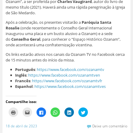
Ozanam”, a ser proferida por
Charles Vaugirard
, autor do livro de
mesmo título (2021). Haverá ainda uma rápida peregrinação à Igreja
de São Medardo.
Após a celebração, os presentes visitarão a
Paróquia Santa
Rosalie
(onde recentemente o Conselho Geral Internacional
inaugurou uma placa e um busto alusivo a Ozanam) e a sede
do
Conselho Geral
, para conhecer o “Espaço Histórico Ozanam”,
onde acontecerá uma confraternização vicentina.
Os links estarão ativos nos canais da Ozanam TV no Facebook cerca
de 15 minutos antes do início da missa.
Português
:
https://www.facebook.com/ozanamtv
Inglês
:
https://www.facebook.com/ozanamtven
Francês
:
https://www.facebook.com/ozanamtvfr
Espanhol
:
https://www.facebook.com/ozanamtves
Compartilhe isso:
C
C
C
C
C
C
l
l
l
l
l
l
i
i
i
i
i
i
q
q
q
q
q
q
u
u
u
u
u
u
18 de abril de 2023
Deixe um comentário
e
e
e
e
e
e
p
p
p
p
p
p