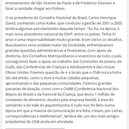
ensinamentos de São Vicente de Paulo e de Frederico Ozanam e
fazer a caridade chegar aos Pobres.
O ex-presidente do Conselho Nacional do Brasil, Carlos Henrique
David, conhecido como Kaike, que conduziu a gestão de 2001 a 2005,
lembra algumas peculiaridades daquele tempo. “Eu fui, na época, o
mais novo presidente nacional da SSVP, entre os países. Tinha 31
anos e uma responsabilidade muito grande. Eram vários os desafios.
Buscávamos uma unidade maior da Sociedade, enfrentávamos
grandes questões administrativas e financeiras. Com apoio da
diretoria, dos Conselhos Metropolitanos e vicentinos de todo o país,
conseguimos fazer o apoio ao trabalho das Comissões de Jovens, da
Ecafo, das Conferências de Crianças e Adolescentes e das nossas
Obras Unidas. Fizemos questão de ir a locais que o CNB nunca tinha
ido até então, como o Acre e muitas cidades pequenas,
aproximando-o das pequenas comunidades. Fizemos grandes
parcerias de doação, como com a CNBB (Conferência Nacional dos
Bispos do Brasil) e da Pastoral da Criança, que levou 1 milhão de
toneladas de alimentos, doados pela empresa Nestlé, à área do
semiárido e do Vale do Jequitinhonha. E tudo isso foi feito numa
época em que a maioria da comunicação era feita, creiam, por cartas,
correspondências e telefonemas”, lembra ele, um dos mais antigos
presidentes do CNB ainda em atividade.