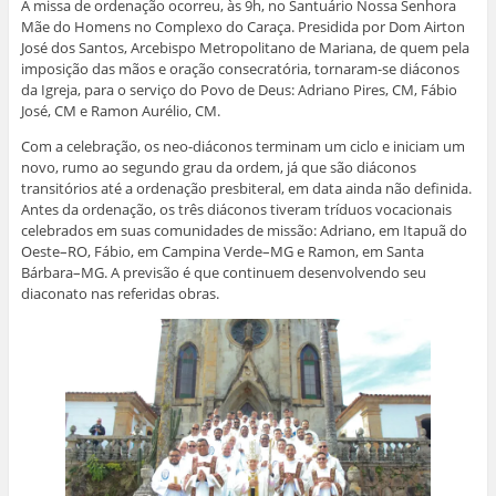
A missa de ordenação ocorreu, às 9h, no Santuário Nossa Senhora
Mãe do Homens no Complexo do Caraça. Presidida por Dom Airton
José dos Santos, Arcebispo Metropolitano de Mariana, de quem pela
imposição das mãos e oração consecratória, tornaram-se diáconos
da Igreja, para o serviço do Povo de Deus: Adriano Pires, CM, Fábio
José, CM e Ramon Aurélio, CM.
Com a celebração, os neo-diáconos terminam um ciclo e iniciam um
novo, rumo ao segundo grau da ordem, já que são diáconos
transitórios até a ordenação presbiteral, em data ainda não definida.
Antes da ordenação, os três diáconos tiveram tríduos vocacionais
celebrados em suas comunidades de missão: Adriano, em Itapuã do
Oeste–RO, Fábio, em Campina Verde–MG e Ramon, em Santa
Bárbara–MG. A previsão é que continuem desenvolvendo seu
diaconato nas referidas obras.