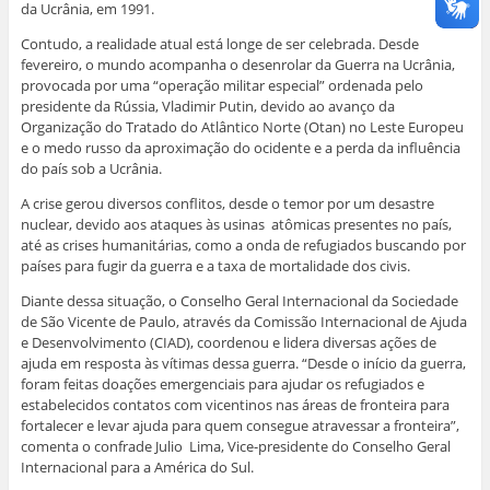
j
a
a
a
n
da Ucrânia, em 1991.
a
n
n
n
e
n
e
e
e
l
Contudo, a realidade atual está longe de ser celebrada. Desde
e
l
l
l
a
l
a
a
a
)
fevereiro, o mundo acompanha o desenrolar da Guerra na Ucrânia,
a
)
)
)
provocada por uma “operação militar especial” ordenada pelo
)
presidente da Rússia, Vladimir Putin, devido ao avanço da
Organização do Tratado do Atlântico Norte (Otan) no Leste Europeu
e o medo russo da aproximação do ocidente e a perda da influência
do país sob a Ucrânia.
A crise gerou diversos conflitos, desde o temor por um desastre
nuclear, devido aos ataques às usinas atômicas presentes no país,
até as crises humanitárias, como a onda de refugiados buscando por
países para fugir da guerra e a taxa de mortalidade dos civis.
Diante dessa situação, o Conselho Geral Internacional da Sociedade
de São Vicente de Paulo, através da Comissão Internacional de Ajuda
e Desenvolvimento (CIAD), coordenou e lidera diversas ações de
ajuda em resposta às vítimas dessa guerra. “Desde o início da guerra,
foram feitas doações emergenciais para ajudar os refugiados e
estabelecidos contatos com vicentinos nas áreas de fronteira para
fortalecer e levar ajuda para quem consegue atravessar a fronteira”,
comenta o confrade Julio Lima, Vice-presidente do Conselho Geral
Internacional para a América do Sul.