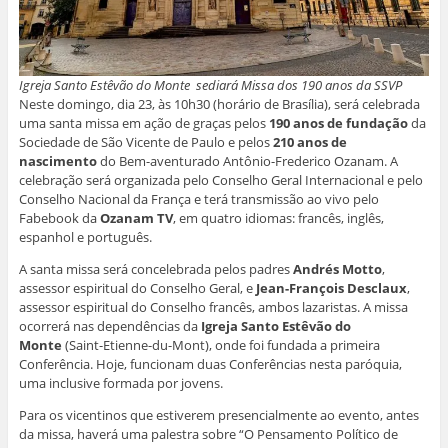
e
e
e
e
m
e
m
m
m
n
m
n
n
n
o
n
o
o
o
v
o
v
v
v
a
v
a
a
a
j
a
j
j
j
a
Igreja Santo Estêvão do Monte sediará Missa dos 190 anos da SSVP
j
a
a
a
n
a
n
n
n
e
Neste domingo, dia 23, às 10h30 (horário de Brasília), será celebrada
n
e
e
e
l
e
l
l
l
a
uma santa missa em ação de graças pelos
190 anos de fundação
da
l
a
a
a
)
Sociedade de São Vicente de Paulo e pelos
210 anos de
a
)
)
)
)
nascimento
do Bem-aventurado Antônio-Frederico Ozanam. A
celebração será organizada pelo Conselho Geral Internacional e pelo
Conselho Nacional da França e terá transmissão ao vivo pelo
Fabebook da
Ozanam TV
, em quatro idiomas: francês, inglês,
espanhol e português.
A santa missa será concelebrada pelos padres
Andrés Motto
,
assessor espiritual do Conselho Geral, e
Jean-François Desclaux
,
assessor espiritual do Conselho francês, ambos lazaristas. A missa
ocorrerá nas dependências da
Igreja Santo Estêvão do
Monte
(Saint-Etienne-du-Mont), onde foi fundada a primeira
Conferência. Hoje, funcionam duas Conferências nesta paróquia,
uma inclusive formada por jovens.
Para os vicentinos que estiverem presencialmente ao evento, antes
da missa, haverá uma palestra sobre “O Pensamento Político de