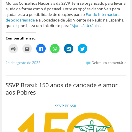
Muitos Conselhos Nacionais da SSVP têm se organizado para levar a
ajuda da forma como é possível. Entre as opções disponíveis para
ajudar está a possibilidade de doações para o
Fundo Internacional
de Solidariedade
e a Sociedade de São Vicente de Paulo na Espanha,
que disponibiliza um link direto para
“Ajuda à Ucrânia”
.
Compartilhe isso:
C
C
C
C
C
C
l
l
l
l
l
l
i
i
i
i
i
i
q
q
q
q
q
q
u
u
u
u
u
u
24 de agosto de 2022
Deixe um comentário
e
e
e
e
e
e
p
p
p
p
p
p
a
a
a
a
a
a
r
r
r
r
r
r
a
a
a
a
a
a
i
e
c
c
c
c
SSVP Brasil: 150 anos de caridade e amor
m
n
o
o
o
o
p
v
m
m
m
m
aos Pobres
r
i
p
p
p
p
i
a
a
a
a
a
m
r
r
r
r
r
i
p
t
t
t
t
SSVP BRASIL
r
o
i
i
i
i
(
r
l
l
l
l
a
e
h
h
h
h
b
-
a
a
a
a
r
m
r
r
r
r
e
a
n
n
n
n
e
i
o
o
o
o