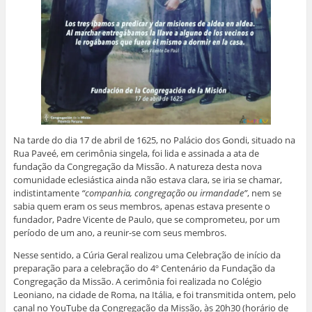
n
g
k
p
n
(
e
o
(
(
(
a
l
(
a
a
a
b
a
a
b
b
b
r
)
b
r
r
r
e
r
e
e
e
e
e
e
e
e
m
e
m
m
m
n
m
n
n
n
o
n
o
o
o
v
o
v
v
v
a
v
a
a
a
j
a
j
j
j
a
j
a
a
a
n
a
n
n
n
e
n
e
e
e
l
e
l
l
l
a
Na tarde do dia 17 de abril de 1625, no Palácio dos Gondi, situado na
l
a
a
a
)
a
)
)
)
Rua Paveé, em cerimônia singela, foi lida e assinada a ata de
)
fundação da Congregação da Missão. A natureza desta nova
comunidade eclesiástica ainda não estava clara, se iria se chamar,
indistintamente
“companhia, congregação ou irmandade”
, nem se
sabia quem eram os seus membros, apenas estava presente o
fundador, Padre Vicente de Paulo, que se comprometeu, por um
período de um ano, a reunir-se com seus membros.
Nesse sentido, a Cúria Geral realizou uma Celebração de início da
preparação para a celebração do 4º Centenário da Fundação da
Congregação da Missão. A cerimônia foi realizada no Colégio
Leoniano, na cidade de Roma, na Itália, e foi transmitida ontem, pelo
canal no YouTube da Congregação da Missão, às 20h30 (horário de