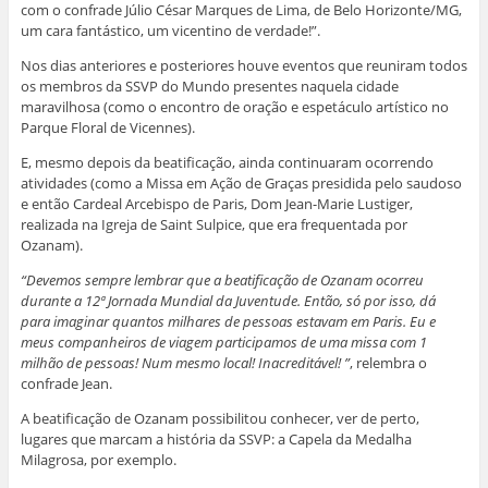
com o confrade Júlio César Marques de Lima, de Belo Horizonte/MG,
um cara fantástico, um vicentino de verdade!”.
Nos dias anteriores e posteriores houve eventos que reuniram todos
os membros da SSVP do Mundo presentes naquela cidade
maravilhosa (como o encontro de oração e espetáculo artístico no
Parque Floral de Vicennes).
E, mesmo depois da beatificação, ainda continuaram ocorrendo
atividades (como a Missa em Ação de Graças presidida pelo saudoso
e então Cardeal Arcebispo de Paris, Dom Jean-Marie Lustiger,
realizada na Igreja de Saint Sulpice, que era frequentada por
Ozanam).
“Devemos sempre lembrar que a beatificação de Ozanam ocorreu
durante a 12ª Jornada Mundial da Juventude. Então, só por isso, dá
para imaginar quantos milhares de pessoas estavam em Paris. Eu e
meus companheiros de viagem participamos de uma missa com 1
milhão de pessoas! Num mesmo local! Inacreditável! ”
, relembra o
confrade Jean.
A beatificação de Ozanam possibilitou conhecer, ver de perto,
lugares que marcam a história da SSVP: a Capela da Medalha
Milagrosa, por exemplo.