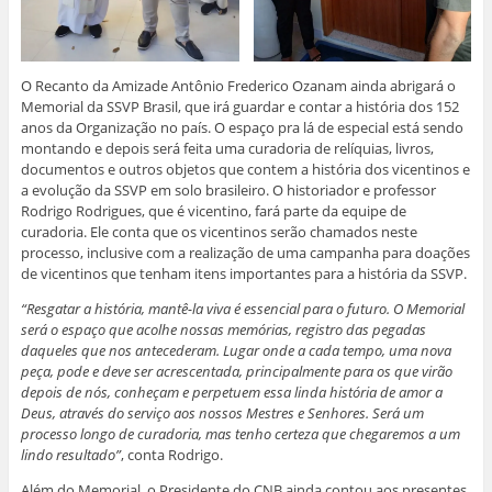
O Recanto da Amizade Antônio Frederico Ozanam ainda abrigará o
Memorial da SSVP Brasil, que irá guardar e contar a história dos 152
anos da Organização no país. O espaço pra lá de especial está sendo
montando e depois será feita uma curadoria de relíquias, livros,
documentos e outros objetos que contem a história dos vicentinos e
a evolução da SSVP em solo brasileiro. O historiador e professor
Rodrigo Rodrigues, que é vicentino, fará parte da equipe de
curadoria. Ele conta que os vicentinos serão chamados neste
processo, inclusive com a realização de uma campanha para doações
de vicentinos que tenham itens importantes para a história da SSVP.
“Resgatar a história, mantê-la viva é essencial para o futuro. O Memorial
será o espaço que acolhe nossas memórias, registro das pegadas
daqueles que nos antecederam. Lugar onde a cada tempo, uma nova
peça, pode e deve ser acrescentada, principalmente para os que virão
depois de nós, conheçam e perpetuem essa linda história de amor a
Deus, através do serviço aos nossos Mestres e Senhores. Será um
processo longo de curadoria, mas tenho certeza que chegaremos a um
lindo resultado”
, conta Rodrigo.
Além do Memorial, o Presidente do CNB ainda contou aos presentes