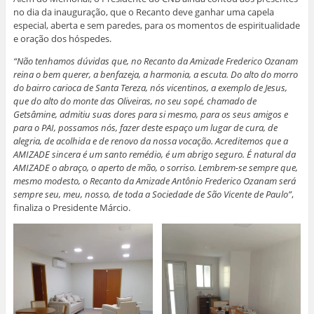
no dia da inauguração, que o Recanto deve ganhar uma capela
especial, aberta e sem paredes, para os momentos de espiritualidade
e oração dos hóspedes.
“Não tenhamos dúvidas que, no Recanto da Amizade Frederico Ozanam
reina o bem querer, a benfazeja, a harmonia, a escuta. Do alto do morro
do bairro carioca de Santa Tereza, nós vicentinos, a exemplo de Jesus,
que do alto do monte das Oliveiras, no seu sopé, chamado de
Getsâmine, admitiu suas dores para si mesmo, para os seus amigos e
para o PAI, possamos nós, fazer deste espaço um lugar de cura, de
alegria, de acolhida e de renovo da nossa vocação. Acreditemos que a
AMIZADE sincera é um santo remédio, é um abrigo seguro. É natural da
AMIZADE o abraço, o aperto de mão, o sorriso. Lembrem-se sempre que,
mesmo modesto, o Recanto da Amizade Antônio Frederico Ozanam será
sempre seu, meu, nosso, de toda a Sociedade de São Vicente de Paulo”
,
finaliza o Presidente Márcio.