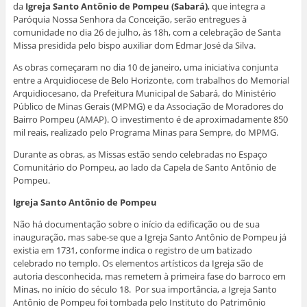
m
n
n
n
o
da
Igreja Santo Antônio de Pompeu (Sabará)
, que integra a
n
o
o
o
v
Paróquia Nossa Senhora da Conceição, serão entregues à
o
v
v
v
a
v
a
a
a
j
comunidade no dia 26 de julho, às 18h, com a celebração de Santa
a
j
j
j
a
j
a
a
a
n
Missa presidida pelo bispo auxiliar dom Edmar José da Silva.
a
n
n
n
e
n
e
e
e
l
As obras começaram no dia 10 de janeiro, uma iniciativa conjunta
e
l
l
l
a
l
a
a
a
)
entre a Arquidiocese de Belo Horizonte, com trabalhos do Memorial
a
)
)
)
Arquidiocesano, da Prefeitura Municipal de Sabará, do Ministério
)
Público de Minas Gerais (MPMG) e da Associação de Moradores do
Bairro Pompeu (AMAP). O investimento é de aproximadamente 850
mil reais, realizado pelo Programa Minas para Sempre, do MPMG.
Durante as obras, as Missas estão sendo celebradas no Espaço
Comunitário do Pompeu, ao lado da Capela de Santo Antônio de
Pompeu.
Igreja Santo Antônio de Pompeu
Não há documentação sobre o início da edificação ou de sua
inauguração, mas sabe-se que a Igreja Santo Antônio de Pompeu já
existia em 1731, conforme indica o registro de um batizado
celebrado no templo. Os elementos artísticos da Igreja são de
autoria desconhecida, mas remetem à primeira fase do barroco em
Minas, no início do século 18. Por sua importância, a Igreja Santo
Antônio de Pompeu foi tombada pelo Instituto do Patrimônio