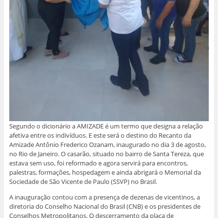
j
a
a
a
n
a
n
n
n
e
n
e
e
e
l
e
l
l
l
a
l
a
a
a
)
a
)
)
)
)
Segundo o dicionário a AMIZADE é um termo que designa a relação
afetiva entre os indivíduos. E este será o destino do Recanto da
Amizade Antônio Frederico Ozanam, inaugurado no dia 3 de agosto,
no Rio de Janeiro. O casarão, situado no bairro de Santa Tereza, que
estava sem uso, foi reformado e agora servirá para encontros,
palestras, formações, hospedagem e ainda abrigará o Memorial da
Sociedade de São Vicente de Paulo (SSVP) no Brasil.
A inauguração contou com a presença de dezenas de vicentinos, a
diretoria do Conselho Nacional do Brasil (CNB) e os presidentes de
Conselhos Metropolitanos. O descerramento da placa de