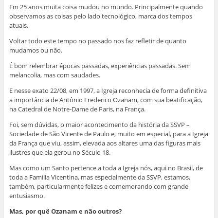
m
n
n
n
o
Em 25 anos muita coisa mudou no mundo. Principalmente quando
n
o
o
o
v
o
v
v
v
a
observamos as coisas pelo lado tecnológico, marca dos tempos
v
a
a
a
j
a
j
j
j
a
atuais.
j
a
a
a
n
a
n
n
n
e
Voltar todo este tempo no passado nos faz refletir de quanto
n
e
e
e
l
e
l
l
l
a
mudamos ou não.
l
a
a
a
)
a
)
)
)
É bom relembrar épocas passadas, experiências passadas. Sem
)
melancolia, mas com saudades.
E nesse exato 22/08, em 1997, a Igreja reconhecia de forma definitiva
a importância de Antônio Frederico Ozanam, com sua beatificação,
na Catedral de Notre-Dame de Paris, na França.
Foi, sem dúvidas, o maior acontecimento da história da SSVP –
Sociedade de São Vicente de Paulo e, muito em especial, para a Igreja
da França que viu, assim, elevada aos altares uma das figuras mais
ilustres que ela gerou no Século 18.
Mas como um Santo pertence a toda a Igreja nós, aqui no Brasil, de
toda a Família Vicentina, mas especialmente da SSVP, estamos,
também, particularmente felizes e comemorando com grande
entusiasmo.
Mas, por quê Ozanam e não outros?