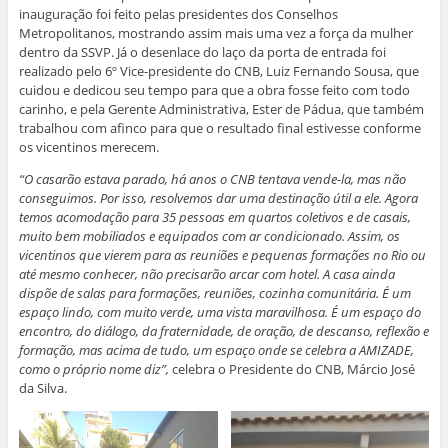
inauguração foi feito pelas presidentes dos Conselhos
Metropolitanos, mostrando assim mais uma vez a força da mulher
dentro da SSVP. Já o desenlace do laço da porta de entrada foi
realizado pelo 6º Vice-presidente do CNB, Luiz Fernando Sousa, que
cuidou e dedicou seu tempo para que a obra fosse feito com todo
carinho, e pela Gerente Administrativa, Ester de Pádua, que também
trabalhou com afinco para que o resultado final estivesse conforme
os vicentinos merecem.
“O casarão estava parado, há anos o CNB tentava vende-la, mas não
conseguimos. Por isso, resolvemos dar uma destinação útil a ele. Agora
temos acomodação para 35 pessoas em quartos coletivos e de casais,
muito bem mobiliados e equipados com ar condicionado. Assim, os
vicentinos que vierem para as reuniões e pequenas formações no Rio ou
até mesmo conhecer, não precisarão arcar com hotel. A casa ainda
dispõe de salas para formações, reuniões, cozinha comunitária. É um
espaço lindo, com muito verde, uma vista maravilhosa. É um espaço do
encontro, do diálogo, da fraternidade, de oração, de descanso, reflexão e
formação, mas acima de tudo, um espaço onde se celebra a AMIZADE,
como o próprio nome diz”,
celebra o Presidente do CNB, Márcio José
da Silva.