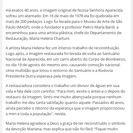
i
a
a
a
a
a
m
r
r
r
r
r
i
p
t
t
t
t
Há exatos 40 anos, a Imagem original de Nossa Senhora Aparecida
r
o
i
i
i
i
(
r
l
l
l
l
sofreu um atentado. Em 16 de maio de 1978 ela foi quebrada em
a
e
h
h
h
h
mais de 200 pedaços. Logo foi levada para o Museu de Arte de São
b
-
a
a
a
a
r
m
r
r
r
r
Paulo (MASP), onde o fundador e professor Pietro Maria Bardi, a
e
a
n
n
n
n
encaminhou para uma artista plástica, chefe do Departamento de
e
i
o
o
o
o
m
l
F
W
L
T
Restauração, Maria Helena Chartuni.
n
a
a
h
i
w
o
u
c
a
n
i
v
m
e
t
k
t
A artista Maria Helena fez um intenso trabalho de reconstituição.
a
a
b
s
e
t
Logo após, a imagem restaurada foi levada de volta ao Santuário
j
m
o
A
d
e
a
i
o
p
I
r
Nacional de Aparecida, em um carro aberto do Corpo de Bombeiros,
n
g
k
p
n
(
no dia 19 de agosto do mesmo ano, causando comoção nacional.
e
o
(
(
(
a
l
(
a
a
a
b
Uma multidão que lotou o entorno do Santuário e a Rodovia
a
a
b
b
b
r
Presidente Dutra esperava pela imagem.
)
b
r
r
r
e
r
e
e
e
e
e
e
e
e
m
A restauradora considera o trabalho um divisor de águas em sua
e
m
m
m
n
m
n
n
n
o
vida e fala dele com carinho: “Para mim, existe o antes e o depois do
n
o
o
o
v
restauro da Imagem. Sinto-me muito abençoada porque nenhum
o
v
v
v
a
v
a
a
a
j
trabalho me deu tanta satisfação quanto aquele. Passados 40 anos,
a
j
j
j
a
ainda percebo o retorno da esperança que a Imagem proporcionou
j
a
a
a
n
a
n
n
n
e
a mim e toda a população”, revela.
n
e
e
e
l
e
l
l
l
a
l
a
a
a
)
Maria Helena agradece a Deus a graça de ter reconstruído o símbolo
a
)
)
)
da devoção Mariana, mas explica que não foi fácil: “Fiquei muito
)