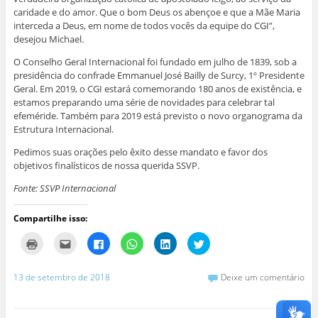
caridade e do amor. Que o bom Deus os abençoe e que a Mãe Maria
interceda a Deus, em nome de todos vocês da equipe do CGI”,
desejou Michael.
O Conselho Geral Internacional foi fundado em julho de 1839, sob a
presidência do confrade Emmanuel José Bailly de Surcy, 1º Presidente
Geral. Em 2019, o CGI estará comemorando 180 anos de existência, e
estamos preparando uma série de novidades para celebrar tal
efeméride. Também para 2019 está previsto o novo organograma da
Estrutura Internacional.
Pedimos suas orações pelo êxito desse mandato e favor dos
objetivos finalísticos de nossa querida SSVP.
Fonte: SSVP Internacional
Compartilhe isso:
C
C
C
C
C
C
l
l
l
l
l
l
i
i
i
i
i
i
q
q
q
q
q
q
u
u
u
u
u
u
13 de setembro de 2018
Deixe um comentário
e
e
e
e
e
e
p
p
p
p
p
p
a
a
a
a
a
a
r
r
r
r
r
r
a
a
a
a
a
a