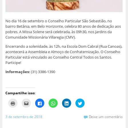
e
l
l
l
a
l
a
a
a
)
a
)
)
)
)
No dia 16 de setembro o Conselho Particular São Sebastião, no
bairro Betânia, em Belo Horizonte, celebra 80 anos de dedicação aos
pobres. A Missa Solene será celebrada, às 09h30, nos Jardins da
Comunidade Missionária Villaregia (CMV).
Encerrando a solenidade, às 12h, na Escola Dom Cabral (Rua Canoas),
acontecerá a Assembleia e Almoço de Confraternização. O Conselho
Particular está vinculado ao Conselho Central Todos os Santos.
Participe!
Informações:
(31) 3386-1390
Compartilhe isso:
C
C
C
C
C
C
l
l
l
l
l
l
i
i
i
i
i
i
q
q
q
q
q
q
u
u
u
u
u
u
3 de setembro de 2018
Deixe um comentário
e
e
e
e
e
e
p
p
p
p
p
p
a
a
a
a
a
a