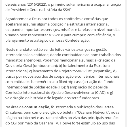
b
-
a
a
a
a
r
m
r
r
r
r
de seis anos (2016/2022), o primeiro sul-americano a ocupar a função
e
a
n
n
n
n
de Presidente Geral na história da SSVP.
e
i
o
o
o
o
m
l
F
W
L
T
n
a
a
h
i
w
Agradecemos a Deus por todos os confrades e consócias que
o
u
c
a
n
i
v
m
e
t
k
t
aceitaram assumir alguma posição na estrutura internacional,
a
a
b
s
e
t
ocupando importantes serviços, missões e tarefas em nível mundial,
j
m
o
A
d
e
a
i
o
p
I
r
visando bem representar a SSVP e para cumprir, com eficiência, o
n
g
k
p
n
(
planejamento estratégico da nossa Confederação.
e
o
(
(
(
a
l
(
a
a
a
b
a
a
b
b
b
r
Neste mandato, estão sendo feitos vários avanços na gestão
)
b
r
r
r
e
r
e
e
e
e
internacional da entidade, dando continuidade ao bom trabalho dos
e
e
e
e
m
mandatos anteriores. Podemos mencionar algumas: a) criação da
e
m
m
m
n
m
n
n
n
o
Ouvidoria-Geral (ombudsman); b) fortalecimento da Estrutura
n
o
o
o
v
internacional; c) lançamento do Projeto “SSVP Plus” (expansão); d)
o
v
v
v
a
v
a
a
a
j
busca por novos acordos de cooperação e convênios internacionais
a
j
j
j
a
com entidades beneméritas ou filantrópicas; e) criação do Fundo
j
a
a
a
n
a
n
n
n
e
Internacional de Solidariedade (FIS); f) ampliação do papel da
n
e
e
e
l
e
l
l
l
a
Comissão Internacional de Ajuda e Desenvolvimento (CIAD); e g)
l
a
a
a
)
valorização da história e do legado dos sete fundadores.
a
)
)
)
)
Na área da
comunicação
, foi retomada a publicação das Cartas-
Circulares, bem como a edição do boletim “Ozanam Network”, nova
página na internet e as transmissões ao vivo das principais reuniões
do CGI por meio da Ozanam TV. Houve forte estímulo ao uso das