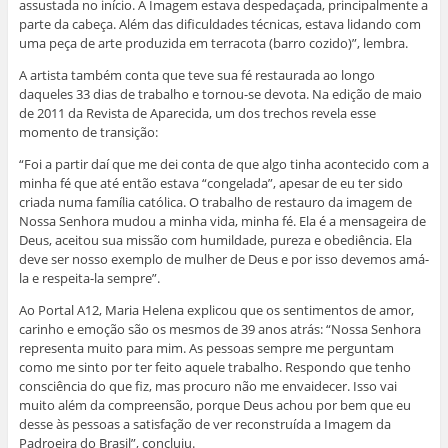
assustada no início. A Imagem estava despedaçada, principalmente a
parte da cabeça. Além das dificuldades técnicas, estava lidando com
uma peça de arte produzida em terracota (barro cozido)”, lembra.
A artista também conta que teve sua fé restaurada ao longo
daqueles 33 dias de trabalho e tornou-se devota. Na edição de maio
de 2011 da Revista de Aparecida, um dos trechos revela esse
momento de transição:
“Foi a partir daí que me dei conta de que algo tinha acontecido com a
minha fé que até então estava “congelada”, apesar de eu ter sido
criada numa família católica. O trabalho de restauro da imagem de
Nossa Senhora mudou a minha vida, minha fé. Ela é a mensageira de
Deus, aceitou sua missão com humildade, pureza e obediência. Ela
deve ser nosso exemplo de mulher de Deus e por isso devemos amá-
la e respeita-la sempre”.
Ao Portal A12, Maria Helena explicou que os sentimentos de amor,
carinho e emoção são os mesmos de 39 anos atrás: “Nossa Senhora
representa muito para mim. As pessoas sempre me perguntam
como me sinto por ter feito aquele trabalho. Respondo que tenho
consciência do que fiz, mas procuro não me envaidecer. Isso vai
muito além da compreensão, porque Deus achou por bem que eu
desse às pessoas a satisfação de ver reconstruída a Imagem da
Padroeira do Brasil”, concluiu.