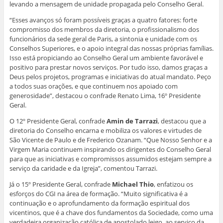
levando a mensagem de unidade propagada pelo Conselho Geral.
“Esses avanços só foram possíveis graças a quatro fatores: forte
compromisso dos membros da diretoria, o profissionalismo dos
funcionários da sede geral de Paris, a sintonia e unidade com os
Conselhos Superiores, e o apoio integral das nossas próprias famílias.
Isso está propiciando ao Conselho Geral um ambiente favorável e
positivo para prestar novos serviços. Por tudo isso, damos graças a
Deus pelos projetos, programas e iniciativas do atual mandato. Peço
a todos suas orações, e que continuem nos apoiado com
generosidade”, destacou o confrade Renato Lima, 16º Presidente
Geral.
O 12º Presidente Geral, confrade
Amin de Tarrazi
, destacou que a
diretoria do Conselho encarna e mobiliza os valores e virtudes de
São Vicente de Paulo e de Frederico Ozanam. “Que Nosso Senhor e a
Virgem Maria continuem inspirando os dirigentes do Conselho Geral
para que as iniciativas e compromissos assumidos estejam sempre a
serviço da caridade e da Igreja”, comentou Tarrazi.
Já o 15º Presidente Geral, confrade
Michael Thio
, enfatizou os
esforços do CGI na área de formação. “Muito significativa é a
continuação e o aprofundamento da formação espiritual dos
vicentinos, que é a chave dos fundamentos da Sociedade, como uma
verdadeira organização católica de apostolado leigo, ao serviço da