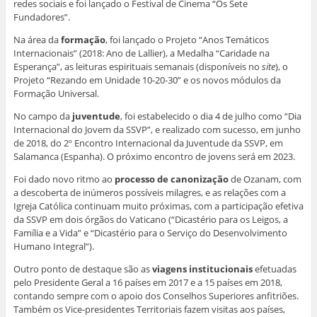
redes sociais e foi lançado o Festival de Cinema “Os Sete
Fundadores”.
Na área da
formação
, foi lançado o Projeto “Anos Temáticos
Internacionais” (2018: Ano de Lallier), a Medalha “Caridade na
Esperança”, as leituras espirituais semanais (disponíveis no
site
), o
Projeto “Rezando em Unidade 10-20-30” e os novos módulos da
Formação Universal.
No campo da
juventude
, foi estabelecido o dia 4 de julho como “Dia
Internacional do Jovem da SSVP”, e realizado com sucesso, em junho
de 2018, do 2º Encontro Internacional da Juventude da SSVP, em
Salamanca (Espanha). O próximo encontro de jovens será em 2023.
Foi dado novo ritmo ao
processo de canonização
de Ozanam, com
a descoberta de inúmeros possíveis milagres, e as relações com a
Igreja Católica continuam muito próximas, com a participação efetiva
da SSVP em dois órgãos do Vaticano (“Dicastério para os Leigos, a
Família e a Vida” e “Dicastério para o Serviço do Desenvolvimento
Humano Integral”).
Outro ponto de destaque são as
viagens institucionais
efetuadas
pelo Presidente Geral a 16 países em 2017 e a 15 países em 2018,
contando sempre com o apoio dos Conselhos Superiores anfitriões.
Também os Vice-presidentes Territoriais fazem visitas aos países,