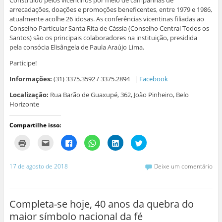
a
n
n
n
e
n
e
e
e
l
arrecadações, doações e promoções beneficentes, entre 1979 e 1986,
e
l
l
l
a
l
a
a
a
)
atualmente acolhe 26 idosas. As conferências vicentinas filiadas ao
a
)
)
)
Conselho Particular Santa Rita de Cássia (Conselho Central Todos os
)
Santos) são os principais colaboradores na instituição, presidida
pela consócia Elisângela de Paula Araújo Lima.
Participe!
Informações:
(31) 3375.3592 / 3375.2894 |
Facebook
Localização:
Rua Barão de Guaxupé, 362, João Pinheiro, Belo
Horizonte
Compartilhe isso:
C
C
C
C
C
C
l
l
l
l
l
l
i
i
i
i
i
i
q
q
q
q
q
q
u
u
u
u
u
u
17 de agosto de 2018
Deixe um comentário
e
e
e
e
e
e
p
p
p
p
p
p
a
a
a
a
a
a
r
r
r
r
r
r
a
a
a
a
a
a
i
e
c
c
c
c
Completa-se hoje, 40 anos da quebra do
m
n
o
o
o
o
p
v
m
m
m
m
maior símbolo nacional da fé
r
i
p
p
p
p