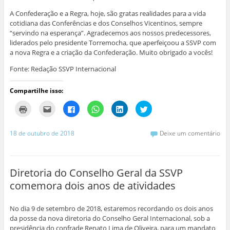
A Confederação e a Regra, hoje, são gratas realidades ​​para a vida
cotidiana das Conferências e dos Conselhos Vicentinos, sempre
“servindo na esperança”. Agradecemos aos nossos predecessores,
liderados pelo presidente Torremocha, que aperfeiçoou a SSVP com
a nova Regra e a criação da Confederação. Muito obrigado a vocês!
Fonte: Redação SSVP Internacional
Compartilhe isso:
C
C
C
C
C
C
l
l
l
l
l
l
i
i
i
i
i
i
q
q
q
q
q
q
u
u
u
u
u
u
18 de outubro de 2018
Deixe um comentário
e
e
e
e
e
e
p
p
p
p
p
p
a
a
a
a
a
a
r
r
r
r
r
r
a
a
a
a
a
a
i
e
c
c
c
c
Diretoria do Conselho Geral da SSVP
m
n
o
o
o
o
p
v
m
m
m
m
comemora dois anos de atividades
r
i
p
p
p
p
i
a
a
a
a
a
m
r
r
r
r
r
i
p
t
t
t
t
No dia 9 de setembro de 2018, estaremos recordando os dois anos
r
o
i
i
i
i
(
r
l
l
l
l
da posse da nova diretoria do Conselho Geral Internacional, sob a
a
e
h
h
h
h
presidência do confrade Renato Lima de Oliveira, para um mandato