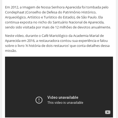
Em 2012, a Imagem de Nossa Senhora Aparecida foi tombada pelo
Condephaat
(Conselho de Defesa do Patrimônio Histórico,
Arqueológico, Artístico e Turístico do Estado), de São Paulo. Ela
continua exposta no nicho do Santuário Nacional de Aparecida,
sendo sido visitada por mais de 12 milhões de devotos anualmente.
Neste vídeo, durante o Café Mariológico da Academia Marial de
Aparecida em 2016, a restauradora contou sua experiência e falou
sobre o livro ‘A história de dois restauros’ que conta detalhes dessa
missão.