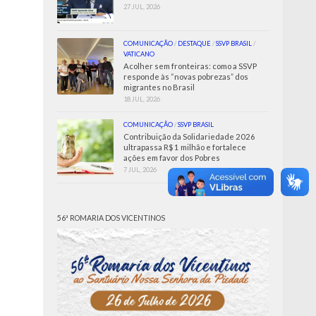
27 JUL, 2026
COMUNICAÇÃO
/
DESTAQUE
/
SSVP BRASIL
/
VATICANO
Acolher sem fronteiras: como a SSVP
responde às “novas pobrezas” dos
migrantes no Brasil
18 JUL, 2026
COMUNICAÇÃO
/
SSVP BRASIL
Contribuição da Solidariedade 2026
ultrapassa R$ 1 milhão e fortalece
ações em favor dos Pobres
7 JUL, 2026
56ª ROMARIA DOS VICENTINOS