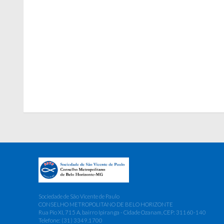
Sociedade de São Vicente de Paulo
CONSELHO METROPOLITANO DE BELO HORIZONTE
Rua Pio XI, 715 A, bairro Ipiranga - Cidade Ozanam, CEP: 31160-140
Telefone: (31) 3349.1700